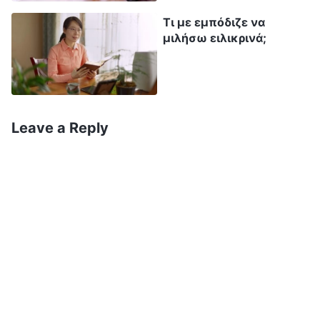
Μετά από αυτό, συνέχισε να αποκλείει σκόπιμα
Τι με εμπόδιζε να
τη Σιν Τσενγκ. Μια φορά, υπήρχε μια ευκαιρία
μιλήσω ειλικρινά;
επαγγελματικής κατάρτισης και, καθώς η Σιν
Τσενγκ μάθαινε γρήγορα, η καλύτερη επιλογή
ήταν να τη στείλει για κατάρτιση και στη
συνέχεια να τη βάλει να διδάξει τους άλλους
Leave a Reply
όταν επέστρεφε. Αλλά η Γουάνγκ Λι επέμενε να
στείλει μια άλλη αδελφή που δεν γνώριζε καλά
αυτόν τον τομέα εργασίας. Έμαθα επίσης από
τους άλλους ότι η Σιν Τσενγκ είχε εκφράσει
αρκετές φορές απόψεις αντίθετες με αυτές της
Γουάνγκ Λι, και όλοι θεωρούσαν ότι οι ιδέες της
Σιν Τσενγκ ήταν καλές, αλλά η Γουάνγκ Λι
αρνιόταν να τις αποδεχτεί και επέμενε η Σιν