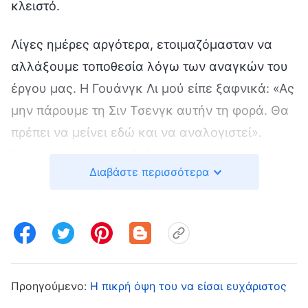
κλειστό.
Λίγες ημέρες αργότερα, ετοιμαζόμασταν να
αλλάξουμε τοποθεσία λόγω των αναγκών του
έργου μας. Η Γουάνγκ Λι μού είπε ξαφνικά: «Ας
μην πάρουμε τη Σιν Τσενγκ αυτήν τη φορά. Θα
πρέπει να μείνει εδώ και να αναλογιστεί».
Ξαφνιάστηκα πολύ. Τι διαφορά είχε το να
Διαβάστε περισσότερα
μείνει εδώ από την απαλλαγή απ’ το καθήκον;
Κάτι τέτοιο θα καθυστερούσε το έργο μας και
θα ήταν άδικο γι’ αυτήν. Ανησύχησα όταν είδα
ότι η Γουάνγκ Λι ενεργούσε με βάση τη
διεφθαρμένη της διάθεση, και ήθελα να την
εκθέσω που έκανε κατάχρηση της εξουσίας
Προηγούμενο:
Η πικρή όψη του να είσαι ευχάριστος