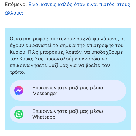
της προκειμένου να περιθωριοποιήσει και να
Επόμενο:
Είναι κανείς καλός όταν είναι πιστός στους
καταπιέσει τη Σιν Τσενγκ. Σκέφτηκα όμως ότι
άλλους;
μου έφερνε μεγάλη αντίσταση και είχε άσχημη
συμπεριφορά απέναντί μου όταν συζητούσαμε
Οι καταστροφές αποτελούν συχνό φαινόμενο, κι
για τη Σιν Τσενγκ τις προάλλες, οπότε, αν της
έχουν εμφανιστεί τα σημεία της επιστροφής του
ανέλυα και της εξέθετα την ουσία των
Κυρίου. Πώς μπορούμε, λοιπόν, να υποδεχθούμε
πράξεών της απευθείας, μπορεί να έλεγε ότι
τον Κύριο; Σας προσκαλούμε εγκάρδια να
επικοινωνήσετε μαζί μας για να βρείτε τον
προστάτευα τη Σιν Τσενγκ και ότι δυσκόλευα
τρόπο.
την ίδια. Αν αυτό κατέστρεφε τη σχέση μας, και
εκείνη δυσανασχετούσε μαζί μου και με άφηνε
Επικοινωνήστε μαζί μας μέσω
Messenger
στην απ’ έξω, πώς θα μπορούσαμε να
συνεργαστούμε; Δίστασα και κατάπια τα λόγια
Επικοινωνήστε μαζί μας μέσω
που θα έλεγα. Σκέφτηκα: «Ξέχνα το. Ας μην την
Whatsapp
εκθέσω άμεσα. Θα το αφήσω ως έχει». Έτσι,