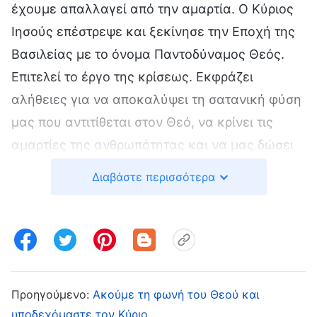
έχουμε απαλλαγεί από την αμαρτία. Ο Κύριος
Ιησούς επέστρεψε και ξεκίνησε την Εποχή της
Βασιλείας με το όνομα Παντοδύναμος Θεός.
Επιτελεί το έργο της κρίσεως. Εκφράζει
αλήθειες για να αποκαλύψει τη σατανική φύση
μας που αντιτίθεται στον Θεό, να κρίνει τις
αμαρτίες της ανθρωπότητας και να μας δώσει
μια οδό για να εξαλείψουμε την αμαρτωλή
Διαβάστε περισσότερα
φύση μας. Πρέπει να αποδεχθούμε το έργο
κρίσεως του Παντοδύναμου Θεού τις έσχατες
ημέρες, για να εισέλθουμε στη βασιλεία του
Θεού». Όμως ήμουν γεμάτος αντιλήψεις και
δεν δεχόμουν όσα έλεγε. Ήξερα πως πάντα
Προηγούμενο:
Ακούμε τη φωνή του Θεού και
άκουγε τους γονείς της κι έτσι ζήτησα τη
υποδεχόμαστε τον Κύριο