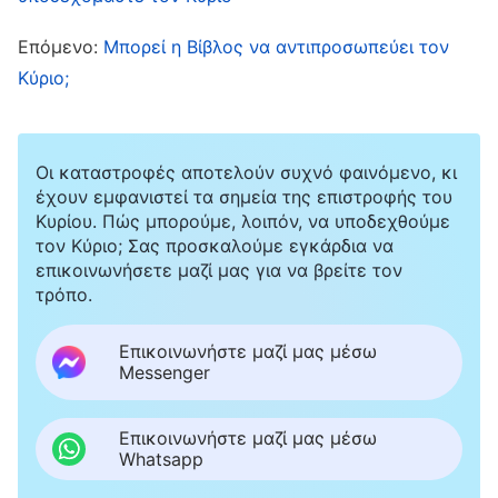
βοήθειά τους για να τη σταματήσουμε. Εκείνη
Επόμενο:
Μπορεί η Βίβλος να αντιπροσωπεύει τον
όμως επέμενε ότι ο Παντοδύναμος Θεός είναι ο
Κύριο;
Κύριος Ιησούς που επέστρεψε και μας
ενθάρρυνε να το διερευνήσουμε.
Οι καταστροφές αποτελούν συχνό φαινόμενο, κι
Και τι δεν έκανα για να πάψει να πιστεύει στον
έχουν εμφανιστεί τα σημεία της επιστροφής του
Παντοδύναμο Θεό! Έκανα έρευνα στη Βίβλο
Κυρίου. Πώς μπορούμε, λοιπόν, να υποδεχθούμε
τον Κύριο; Σας προσκαλούμε εγκάρδια να
όποτε μπορούσα και έβρισκα διαδικτυακά
επικοινωνήσετε μαζί μας για να βρείτε τον
κηρύγματα από γνωστούς πάστορες που τα
τρόπο.
κατέβαζα και της τα έβαζα να τα ακούσει. Αντί
Επικοινωνήστε μαζί μας μέσω
να της αλλάξω εγώ γνώμη, μου έκανε εκείνη
Messenger
κήρυγμα, τελικά. Αυτό με εκνεύρισε, αλλά τα
χέρια μου ήταν δεμένα. Ο καθένας μας
Επικοινωνήστε μαζί μας μέσω
Whatsapp
συνέχισε να ασκεί την πίστη του. Εγώ φρόντιζα