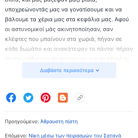
υποχρεώνοντάς μας να γονατίσουμε και να
βάλουμε τα χέρια μας στα κεφάλια μας. Αφού
οι αστυνομικοί μάς ακινητοποίησαν, σαν
κλέφτες που μπαίνουν στα χωριά, πήγαν σε
κάθε δωμάτιο και ανακάτεψαν τα πάντα· πήραν
τα στρωσίδια και τα ρούχα μας και τα πέταξαν
σε όλο το πάτωμα. Στο παρελθόν, είχα
Διαβάστε περισσότερα
παρακολουθήσει στην τηλεόραση σκηνές από
οργανωμένα εγκλήματα και ληστές που
λεηλατούσαν και έκλεβαν, αλλά ποτέ δεν
περίμενα ότι η «αστυνομία του λαού» θα
ενεργούσε ακριβώς όπως οι κακοί τύραννοι και
Προηγούμενο:
Άθραυστη πίστη
ληστές της τηλεόρασης. Εκείνη τη στιγμή,
Επόμενο:
Νίκη μέσω των πειρασμών του Σατανά
φοβήθηκα υπερβολικά και ανησυχούσα μήπως