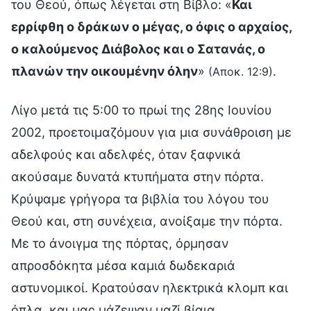
του Θεού, όπως λέγεται στη Βίβλο: «
Και
ερρίφθη ο δράκων ο μέγας, ο όφις ο αρχαίος,
ο καλούμενος Διάβολος και ο Σατανάς, ο
πλανών την οικουμένην όλην
»
.
(Αποκ. 12:9)
Λίγο μετά τις 5:00 το πρωί της 28ης Ιουνίου
2002, προετοιμαζόμουν για μια συνάθροιση με
αδελφούς και αδελφές, όταν ξαφνικά
ακούσαμε δυνατά κτυπήματα στην πόρτα.
Κρύψαμε γρήγορα τα βιβλία του λόγου του
Θεού και, στη συνέχεια, ανοίξαμε την πόρτα.
Με το άνοιγμα της πόρτας, όρμησαν
απροσδόκητα μέσα καμιά δωδεκαριά
αστυνομικοί. Κρατούσαν ηλεκτρικά κλομπ και
όπλα, και μας μάζεψαν μαζί βίαια,