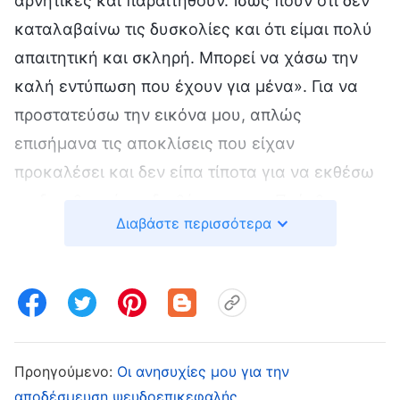
αρνητικές και παραιτηθούν. Ίσως πουν ότι δεν
καταλαβαίνω τις δυσκολίες και ότι είμαι πολύ
απαιτητική και σκληρή. Μπορεί να χάσω την
καλή εντύπωση που έχουν για μένα». Για να
προστατεύσω την εικόνα μου, απλώς
επισήμανα τις αποκλίσεις που είχαν
προκαλέσει και δεν είπα τίποτα για να εκθέσω
τις διεφθαρμένες διαθέσεις τους. Πρόσθεσα
Διαβάστε περισσότερα
μάλιστα ένα μάτσο παρηγόριες και προτροπές.
Τις ενθάρρυνα να βλέπουν σωστά τις ελλείψεις
και τα ελαττώματά τους, να μη ζουν μέσα στην
αρνητικότητα και την παρανόηση. Όταν η Λιου
Τζινγκ διάβασε το γράμμα μου, είπε: «Εσύ δεν
ήθελες να τους γράψεις για την επιπολαιότητα
Προηγούμενο:
Οι ανησυχίες μου για την
αποδέσμευση ψευδοεπικεφαλής