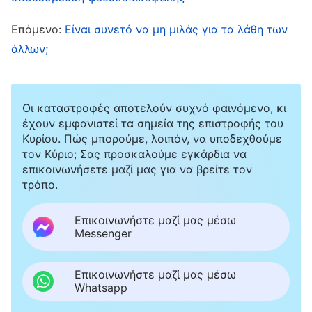
με την οποία εκτελούν τα καθήκοντά τους; Γιατί
δεν τους μιλάς ευθέως; Λες να αναγνωρίσουν
Επόμενο:
Είναι συνετό να μη μιλάς για τα λάθη των
έτσι το πρόβλημά τους;» Όταν το άκουσα αυτό
άλλων;
από τη Λιου Τζινγκ, συνειδητοποίησα ότι αν δεν
τους μιλούσα ευθέως δεν θα είχε κανένα
Οι καταστροφές αποτελούν συχνό φαινόμενο, κι
αποτέλεσμα. Φοβήθηκα, όμως, μην τους κάνω
έχουν εμφανιστεί τα σημεία της επιστροφής του
κακή εντύπωση, και βρήκα μια δικαιολογία για
Κυρίου. Πώς μπορούμε, λοιπόν, να υποδεχθούμε
τον Κύριο; Σας προσκαλούμε εγκάρδια να
να παρακάμψω το θέμα.
επικοινωνήσετε μαζί μας για να βρείτε τον
τρόπο.
Τον Φεβρουάριο, πήγα στην ομάδα τους για να
συζητήσουμε για το έργο. Δεν ήθελα να
Επικοινωνήστε μαζί μας μέσω
Messenger
κρατήσω απόσταση από εκείνες και είπα στον
εαυτό μου ότι έπρεπε να είμαι ευγενική μαζί
Επικοινωνήστε μαζί μας μέσω
τους, να προσέξω τις διατυπώσεις μου και να
Whatsapp
μη μιλάω με υπερβολικά ανώτερο ή αυστηρό