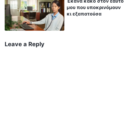
ότι είναι άνθρωποι με θέση και αξία, και ότι
Έκανα κακό στον εαυτό
μου που υποκρινόμουν
είναι επαγγελματίες. Ανεξάρτητα από το
κι εξαπατούσα
πόσο συνηθισμένοι είναι, όλοι τους θέλουν να
προωθήσουν τον εαυτό τους ως ένα διάσημο
ή εξαιρετικό άτομο, να γίνουν κάποια μικρή
Leave a Reply
διασημότητα και να κάνουν τους άλλους να
πιστεύουν ότι είναι τέλειοι, άψογοι και
αψεγάδιαστοι· στα μάτια των άλλων, θέλουν
να γίνουν διάσημοι, ισχυροί, ή κάποια μεγάλη
προσωπικότητα, να γίνουν πανίσχυροι,
ικανοί για οτιδήποτε και σε θέση να
επιτύχουν τα πάντα. Νιώθουν πως αν
ζητούσαν τη βοήθεια των άλλων, θα έδειχναν
ανίκανοι, αδύναμοι και κατώτεροι, και οι