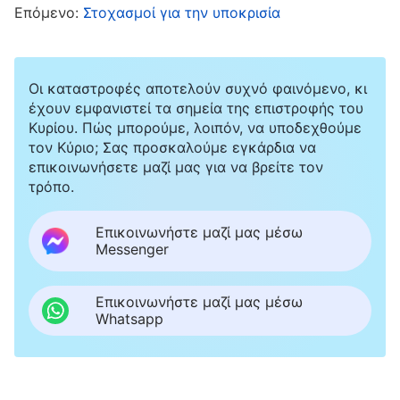
ανοιχτώ.
Επόμενο:
Στοχασμοί για την υποκρισία
Μια φορά, ο επικεφαλής της ομάδας μού
πρότεινε κάτι, λέγοντας: «Στις συναθροίσεις,
Οι καταστροφές αποτελούν συχνό φαινόμενο, κι
έχουν εμφανιστεί τα σημεία της επιστροφής του
δεν συναναστρέφεσαι πάνω στη βιωματική σου
Κυρίου. Πώς μπορούμε, λοιπόν, να υποδεχθούμε
κατανόηση των λόγων του Θεού ούτε μιλάς για
τον Κύριο; Σας προσκαλούμε εγκάρδια να
επικοινωνήσετε μαζί μας για να βρείτε τον
τη διαφθορά και τα ελαττώματά σου, ή τις
τρόπο.
δυσκολίες που συναντάς στο καθήκον σου.
Φαίνεται σαν να λες μόνο λόγια και δόγματα
Επικοινωνήστε μαζί μας μέσω
Messenger
για να κάνεις φιγούρα». Συνειδητοποίησα ότι ο
επικεφαλής της ομάδας με είχε καταλάβει και
Επικοινωνήστε μαζί μας μέσω
ντράπηκα πολύ. Έγινα κατακόκκινη και
Whatsapp
έσκυψα το κεφάλι μου χωρίς να πω λέξη.
Αργότερα, ο επικεφαλής της ομάδας μού