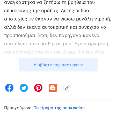
αναγκάστηκα να ζητήσω τη βοήθεια του
επικεφαλής της ομάδας. Αυτές οι δύο
αποτυχίες με έκαναν να νιώσω μεγάλη ντροπή,
αλλά δεν έκανα αυτοκριτική και συνέχισα να
προσποιούμαι. Έτσι, δεν παρήγαγα κανένα
αποτέλεσμα στο καθήκον μου. Έγινα αρνητική,
και κατηγορούσα τον εαυτό μου ότι δεν είχα
επίπεδο και δεν ήμουν κατάλληλη για
Διαβάστε περισσότερα
παραγωγή βίντεο. Ένιωθα πραγματικά
καταπιεσμένη και υπέφερα. Μερικές φορές
ήθελα να μιλήσω σε κάποιον για την
κατάστασή μου, αλλά φοβόμουν ότι αν οι άλλοι
έβλεπαν τις αδυναμίες και τα ελαττώματά μου,
Προηγούμενο:
Το τίμημα της υποκρισίας
θα με περιφρονούσαν, οπότε δεν ήθελα να