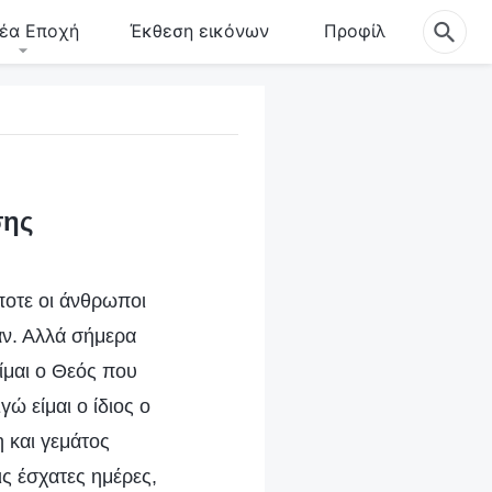
έα Εποχή
Έκθεση εικόνων
Προφίλ
σης
οτε οι άνθρωποι
ν. Αλλά σήμερα
ίμαι ο Θεός που
ώ είμαι ο ίδιος ο
 και γεμάτος
ις έσχατες ημέρες,