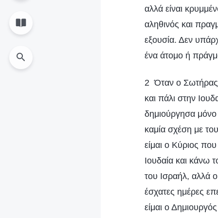
αλλά είναι κρυμμέ
αληθινός και πραγμ
εξουσία. Δεν υπάρχ
ένα άτομο ή πράγμ
2 Όταν ο Σωτήρας φ
και πάλι στην Ιουδ
δημιούργησα μόνο 
καμία σχέση με του
είμαι ο Κύριος πο
Ιουδαία και κάνω τ
του Ισραήλ, αλλά 
έσχατες ημέρες επε
είμαι ο Δημιουργό