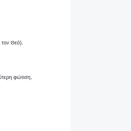
 τον Θεό).
ύτερη φώτιση,