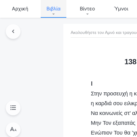
Αρχική
Βιβλία
Βίντεο
Ύμνοι
Ακολουθήστε τον Αμνό και τραγου
τό το βιβλίο
138
Ⅰ
Στην προσευχή η κα
η καρδιά σου ειλικρ
Να κοινωνείς στ' 
Μην Τον εξαπατάς 
Ενώπιον Του θα ’χε