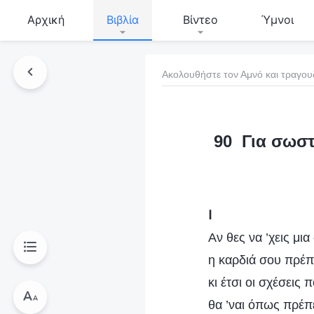
Αρχική
Βιβλία
Βίντεο
Ύμνοι
Ακολουθήστε τον Αμνό και τραγου
τό το βιβλίο
90 Για σωστ
Ⅰ
Αν θες να ’χεις μι
η καρδιά σου πρέπε
κι έτσι οι σχέσεις 
θα ’ναι όπως πρέπ