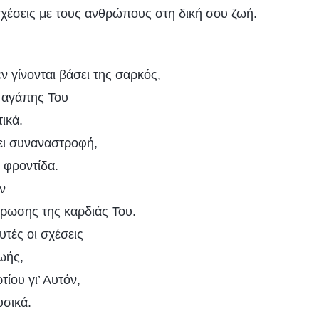
 σχέσεις με τους ανθρώπους στη δική σου ζωή.
εν γίνονται βάσει της σαρκός,
ς αγάπης Του
ικά.
ει συναναστροφή,
 φροντίδα.
ην
ήρωσης της καρδιάς Του.
υτές οι σχέσεις
ωής,
ίου γι’ Αυτόν,
σικά.