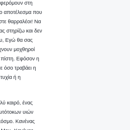
αφερόμουν στη
το αποτέλεσμα που
στε θαρραλέοι! Να
ας στηρίζω και δεν
υ, Εγώ θα σας
ίχνουν μοχθηροί
ή πίστη. Εφόσον η
ε όσο τραβάει η
τυχία ή η
λύ καιρό, ένας
ρωτότοκων υιών
 κόσμο. Κανένας