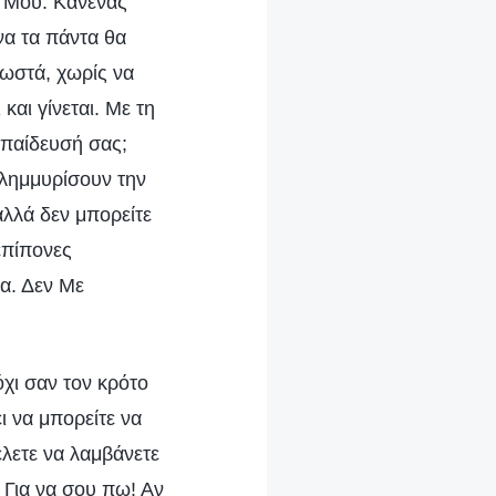
ές Μου. Κανένας
να τα πάντα θα
σωστά, χωρίς να
και γίνεται. Με τη
εκπαίδευσή σας;
πλημμυρίσουν την
αλλά δεν μπορείτε
 επίπονες
α. Δεν Με
χι σαν τον κρότο
ι να μπορείτε να
έλετε να λαμβάνετε
 Για να σου πω! Αν