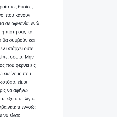
ραίτητες θυσίες,
ίνοι που κάνουν
ντα σε αφθονία, ενώ
 η πίστη σας και
α θα συμβούν και
δεν υπάρχει ούτε
είπει σοφία. Μην
ος που φέρνει εις
ιώ εκείνους που
ωστόσο, είμαι
ωρίς να αφήνω
τε εξετάσει λίγο-
βαίνετε τι εννοώ;
 να είναι;