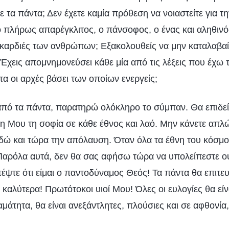
ε τα πάντα; Δεν έχετε καμία πρόθεση να νοιαστείτε για τη
 ο πλήρως απαρέγκλιτος, ο πάνσοφος, ο ένας και αληθιν
ις καρδιές των ανθρώπων; Εξακολουθείς να μην καταλαβαί
χεις απομνημονεύσει κάθε μία από τις λέξεις που έχω το
α οι αρχές βάσει των οποίων ενεργείς;
πό τα πάντα, παρατηρώ ολόκληρο το σύμπαν. Θα επιδεί
η Μου τη σοφία σε κάθε έθνος και λαό. Μην κάνετε απλώς
εδώ και τώρα την απόλαυση. Όταν όλα τα έθνη του κόσμο
; Παρόλα αυτά, δεν θα σας αφήσω τώρα να υπολείπεστε 
έψτε ότι είμαι ο παντοδύναμος Θεός! Τα πάντα θα επιτε
ι καλύτερα! Πρωτότοκοι υιοί Μου! Όλες οι ευλογίες θα είνα
άτητα, θα είναι ανεξάντλητες, πλούσιες και σε αφθονία,