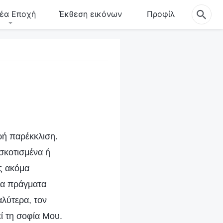
έα Εποχή
Έκθεση εικόνων
Προφίλ
ρή παρέκκλιση.
σκοτισμένα ή
ς ακόμα
 τα πράγματα
λύτερα, τον
ί τη σοφία Μου.