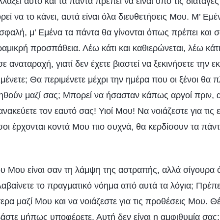
λλάξει αυτό και τα πάντα πρέπει να είναι υπό τις διαταγ
ί να το κάνει, αυτά είναι όλα διευθετήσεις Μου. Μ’ Εμέ
ασφαλή, μ’ Εμένα τα πάντα θα γίνονται όπως πρέπει και 
αμικρή προσπάθεια. Λέω κάτι και καθιερώνεται, λέω κάτι 
ε αναταραχή, γιατί δεν έχετε βιαστεί να ξεκινήσετε την 
μένετε; Θα περιμένετε μέχρι την ημέρα που οι ξένοι θα 
τηθούν μαζί σας; Μπορεί να ήσασταν κάπως αργοί πριν, 
ανακεύετε τον εαυτό σας! Υιοί Μου! Να νοιάζεστε για τις
οι έρχονται κοντά Μου πιο συχνά, θα κερδίσουν τα πάντ
υ Μου είναι σαν τη λάμψη της αστραπής, αλλά σίγουρα ό
αβαίνετε το πραγματικό νόημα από αυτά τα λόγια; Πρέπε
ερα μαζί Μου και να νοιάζεστε για τις προθέσεις Μου. Θ
βάστε μήπως υποφέρετε. Αυτή δεν είναι η αμφιθυμία σας;