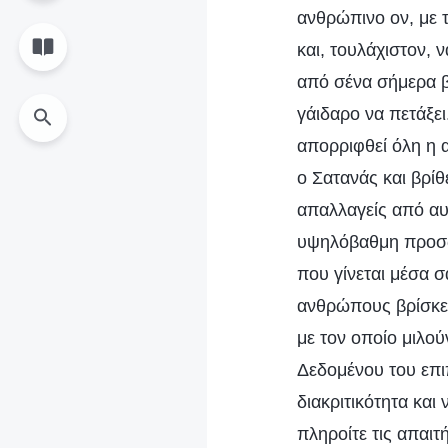
ανθρώπινο ον, με 
και, τουλάχιστον, 
από σένα σήμερα β
γάιδαρο να πετάξε
απορριφθεί όλη η α
ο Σατανάς και βρίθ
απαλλαγείς από αυτ
υψηλόβαθμη προσωπ
που γίνεται μέσα 
ανθρώπους βρίσκετ
με τον οποίο μιλού
Δεδομένου του επιπ
διακριτικότητα και
πληροίτε τις απαιτ