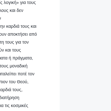
ς λογική» για τους
λους και δεν
ν
ην καρδιά τους και
χουν αποκτήσει από
η τους για τον
ύν και τους
ματα ή πράγματα,
 τους μοναδική
αταλείπει ποτέ τον
πιον του Θεού,
αρδιά τους,
 διατήρηση
α τις κοσμικές