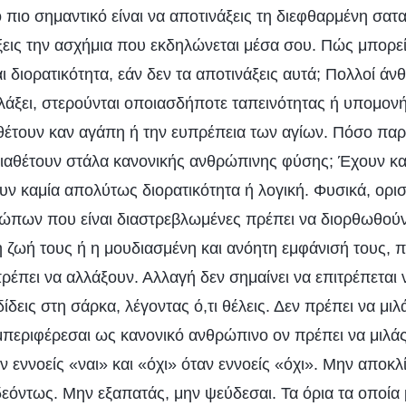
ο πιο σημαντικό είναι να αποτινάξεις τη διεφθαρμένη σατ
ξεις την ασχήμια που εκδηλώνεται μέσα σου. Πώς μπορείς
ι διορατικότητα, εάν δεν τα αποτινάξεις αυτά; Πολλοί ά
λλάξει, στερούνται οποιασδήποτε ταπεινότητας ή υπομονή
θέτουν καν αγάπη ή την ευπρέπεια των αγίων. Πόσο παρά
διαθέτουν στάλα κανονικής ανθρώπινης φύσης; Έχουν κα
υν καμία απολύτως διορατικότητα ή λογική. Φυσικά, ορι
ώπων που είναι διαστρεβλωμένες πρέπει να διορθωθού
ή ζωή τους ή η μουδιασμένη και ανόητη εμφάνισή τους, 
έπει να αλλάξουν. Αλλαγή δεν σημαίνει να επιτρέπεται ν
ίδεις στη σάρκα, λέγοντας ό,τι θέλεις. Δεν πρέπει να μι
υμπεριφέρεσαι ως κανονικό ανθρώπινο ον πρέπει να μιλά
ν εννοείς «ναι» και «όχι» όταν εννοείς «όχι». Μην αποκλ
δεόντως. Μην εξαπατάς, μην ψεύδεσαι. Τα όρια τα οποία