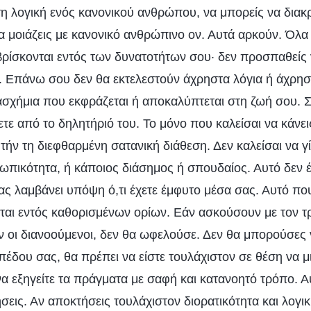
τη λογική ενός κανονικού ανθρώπου, να μπορείς να διακρ
να μοιάζεις με κανονικό ανθρώπινο ον. Αυτά αρκούν. Όλα
ρίσκονται εντός των δυνατοτήτων σου· δεν προσπαθείς 
ι. Επάνω σου δεν θα εκτελεστούν άχρηστα λόγια ή άχρησ
σχήμια που εκφράζεται ή αποκαλύπτεται στη ζωή σου. Σα
ετε από το δηλητήριό του. Το μόνο που καλείσαι να κάνεις
ήν τη διεφθαρμένη σατανική διάθεση. Δεν καλείσαι να γί
ικότητα, ή κάποιος διάσημος ή σπουδαίος. Αυτό δεν έχ
σας λαμβάνει υπόψη ό,τι έχετε έμφυτο μέσα σας. Αυτό π
αι εντός καθορισμένων ορίων. Εάν ασκούσουν με τον τρ
ν οι διανοούμενοι, δεν θα ωφελούσε. Δεν θα μπορούσες ν
έδου σας, θα πρέπει να είστε τουλάχιστον σε θέση να μι
 να εξηγείτε τα πράγματα με σαφή και κατανοητό τρόπο. Α
ήσεις. Αν αποκτήσεις τουλάχιστον διορατικότητα και λογικ