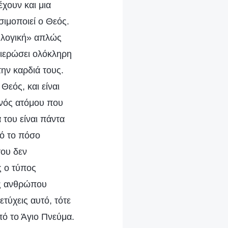
έχουν και μια
σιμοποιεί ο Θεός.
ή λογική» απλώς
φιερώσει ολόκληρη
την καρδιά τους.
Θεός, και είναι
ενός ατόμου που
 του είναι πάντα
πό το πόσο
του δεν
ς ο τύπος
ος ανθρώπου
ετύχεις αυτό, τότε
πό το Άγιο Πνεύμα.