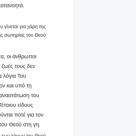
κατανοητά.
 γίνεται για χάρη της
ης σωτηρίας του Θεού
τα, οι άνθρωποι
ι ζωές τους δεν
α λόγια Του
ον και υπό τη
ς αναστάτωση του
Τέτοιου είδους
ύνται ποτέ για τον
του Θεού στη γη.
ν των λόγων του Θεού