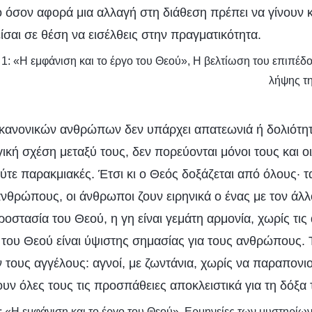
ο όσον αφορά μια αλλαγή στη διάθεση πρέπει να γίνουν 
ίσαι σε θέση να εισέλθεις στην πραγματικότητα.
 1: «Η εμφάνιση και το έργο του Θεού», Η βελτίωση του επιπέδου
λήψης τ
ν κανονικών ανθρώπων δεν υπάρχει απατεωνιά ή δολιότη
ική σχέση μεταξύ τους, δεν πορεύονται μόνοι τους και ο
 ούτε παρακμιακές. Έτσι κι ο Θεός δοξάζεται από όλους· τ
νθρώπους, οι άνθρωποι ζουν ειρηνικά ο ένας με τον άλλ
ροστασία του Θεού, η γη είναι γεμάτη αρμονία, χωρίς τι
 του Θεού είναι ύψιστης σημασίας για τους ανθρώπους. 
 τους αγγέλους: αγνοί, με ζωντάνια, χωρίς να παραπονιο
υν όλες τους τις προσπάθειες αποκλειστικά για τη δόξα 
1: «Η εμφάνιση και το έργο του Θεού», Ερμηνείες των μυστηρίω