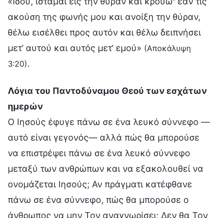
«Ιδού, ίσταμαι εις την θύραν και κρούω· εάν τις
ακούση της φωνής μου και ανοίξη την θύραν,
θέλω εισέλθει προς αυτόν και θέλω δειπνήσει
μετ’ αυτού και αυτός μετ’ εμού»
(Αποκάλυψη
.
3:20)
Λόγια του Παντοδύναμου Θεού των εσχάτων
ημερών
Ο Ιησούς έφυγε πάνω σε ένα λευκό σύννεφο —
αυτό είναι γεγονός— αλλά πώς θα μπορούσε
να επιστρέψει πάνω σε ένα λευκό σύννεφο
μεταξύ των ανθρώπων και να εξακολουθεί να
ονομάζεται Ιησούς; Αν πράγματι κατέφθανε
πάνω σε ένα σύννεφο, πώς θα μπορούσε ο
άνθρωπος να μην Τον αναγνωρίσει; Δεν θα Τον