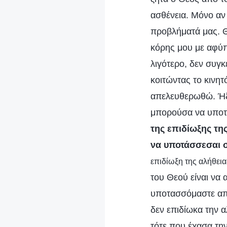
ασθένεια. Μόνο αν
προβλήματά μας. Θα
κόρης μου με αφύπ
λιγότερο, δεν συγ
κοιτώντας το κινητ
απελευθερωθώ. Ήξε
μπορούσα να υποτ
της επιδίωξης τη
να υποτάσσεσαι σ
επιδίωξη της αλήθεια
του Θεού είναι να
υποτασσόμαστε από
δεν επιδίωκα την 
τότε που έχασα την