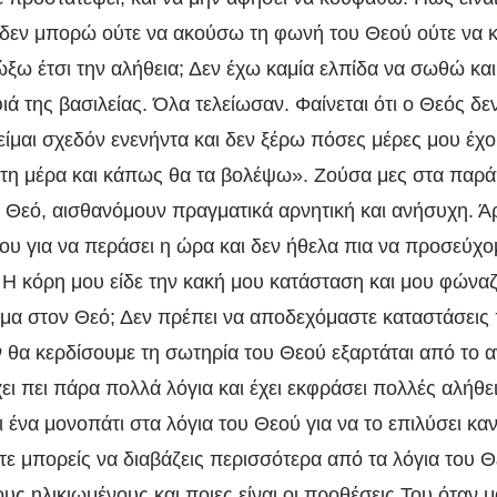
δεν μπορώ ούτε να ακούσω τη φωνή του Θεού ούτε να 
ξω έτσι την αλήθεια; Δεν έχω καμία ελπίδα να σωθώ και
ά της βασιλείας. Όλα τελείωσαν. Φαίνεται ότι ο Θεός δεν
είμαι σχεδόν ενενήντα και δεν ξέρω πόσες μέρες μου έχο
τη μέρα και κάπως θα τα βολέψω». Ζούσα μες στα παρά
 Θεό, αισθανόμουν πραγματικά αρνητική και ανήσυχη. 
ου για να περάσει η ώρα και δεν ήθελα πια να προσεύχο
 Η κόρη μου είδε την κακή μου κατάσταση και μου φώναζ
όμα στον Θεό; Δεν πρέπει να αποδεχόμαστε καταστάσεις 
ν θα κερδίσουμε τη σωτηρία του Θεού εξαρτάται από το α
ει πει πάρα πολλά λόγια και έχει εκφράσει πολλές αλήθειε
ένα μονοπάτι στα λόγια του Θεού για να το επιλύσει καν
ότε μπορείς να διαβάζεις περισσότερα από τα λόγια του Θ
υς ηλικιωμένους και ποιες είναι οι προθέσεις Του όταν μ