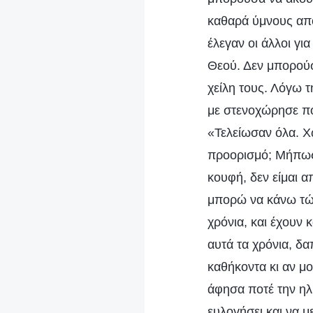
καθαρά ύμνους από
έλεγαν οι άλλοι γι
Θεού. Δεν μπορούσ
χείλη τους. Λόγω 
με στενοχώρησε πο
«Τελείωσαν όλα. Χω
προορισμό; Μήπως 
κουφή, δεν είμαι 
μπορώ να κάνω τώρ
χρόνια, και έχουν
αυτά τα χρόνια, δα
καθήκοντα κι αν μο
άφησα ποτέ την ηλ
ευλογήσει και να μ