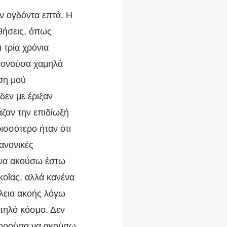
ν ογδόντα επτά. Η
θήσεις, όπως
 τρία χρόνια
 πονούσα χαμηλά
ση μού
δεν με έριξαν
ζαν την επιδίωξή
ισσότερο ήταν ότι
ανονικές
α να ακούσω έστω
κοΐας, αλλά κανένα
ώλεια ακοής λόγω
ωπηλό κόσμο. Δεν
πορούσα να ακούσω