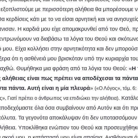
 εξοπλιστούμε με περισσότερη αλήθεια θα μπορέσουμε ν
 κερδίσεις κάτι με το να είσαι αρνητική και να ανησυχείς
νισαν. Η καρδιά μου είχε απομακρυνθεί από τον Θεό, 
κεντρωνόμουν να διαβάσω τα λόγια του Θεού και σκότων
ό μου. Είχα κολλήσει στην αρνητικότητα και δεν μπορούσ
ρα ότι η ασθένειά μου βρισκόταν υπό την κυριαρχία το
αχθώ. Θυμήθηκα μια φράση από τα λόγια του Θεού: «
Η 
ς αλήθειας είναι πως πρέπει να αποδέχεσαι τα πάντα
τα πάντα. Αυτή είναι η μία πλευρά
»
(«Ο Λόγος», τόμ. 6:
. Κατάλ
ς», Γιατί πρέπει ο άνθρωπος να επιδιώκει την αλήθεια)
 αποδεχόμαστε όλα όσα συμβαίνουν από Αυτόν και ότι πρ
λυτα. Τα γεγονότα αποκάλυψαν ότι δεν υποτασσόμουν σ
αλήθεια. Υποκλίθηκα ενώπιον του Θεού και προσευχήθηκ
 ακοή μου, η κατάστασή μου είναι απαίσια. Αισθάνομαι ό