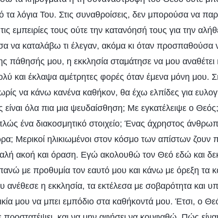
 τα λόγια Του. Στις συναθροίσεις, δεν μπορούσα να π
α τις εμπειρίες τους ούτε την κατανόησή τους για την αλή
α να καταλάβω τι έλεγαν, ακόμα κι όταν προσπαθούσα 
της πάθησής μου, η εκκλησία σταμάτησε να μου αναθέτει
λύ και έκλαψα αμέτρητες φορές όταν έμενα μόνη μου. 
ρίς να κάνω κανένα καθήκον, θα έχω ελπίδες για ευλογί
είναι όλα πια μια ψευδαίσθηση; Με εγκατέλειψε ο Θεός
απλώς ένα διακοσμητικό στοιχείο; Ένας άχρηστος άνθρωπ
α; Μερικοί ηλικιωμένοι στον κόσμο των απίστων ζουν 
 καλή ακοή και όραση. Εγώ ακολουθώ τον Θεό εδώ και δε
πανώ με προθυμία τον εαυτό μου και κάνω με όρεξη τα κ
υ ανέθεσε η εκκλησία, τα εκτέλεσα με σοβαρότητα και υ
ικία μου να μπει εμπόδιο στα καθήκοντά μου. Έτσι, ο Θε
ε προστατέψει, και να μην αφήσει να κουφαθώ. Πώς είνα