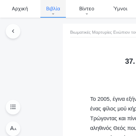
Αρχική
Βιβλία
Βίντεο
Ύμνοι
Βιωματικές Μαρτυρίες Ενώπιον το
τό το βιβλίο
37
Το 2005, έγινα εξή
ένας φίλος μού κή
Τρώγοντας και πίν
αληθινός Θεός που