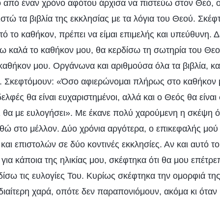
ο από έναν χρόνο αφότου άρχισα να πιστεύω στον Θεό, 
ιστώ τα βιβλία της εκκλησίας με τα λόγια του Θεού. Σκέ
ό το καθήκον, πρέπει να είμαι επιμελής και υπεύθυνη. 
ω καλά το καθήκον μου, θα κερδίσω τη σωτηρία του Θεού
 καθήκον μου. Οργάνωνα και αριθμούσα όλα τα βιβλία, κα
. Σκεφτόμουν: «Όσο αφιερώνομαι πλήρως στο καθήκον μ
αδελφές θα είναι ευχαριστημένοι, αλλά και ο Θεός θα είναι
ι θα με ευλογήσει». Με έκανε πολύ χαρούμενη η σκέψη ό
ωθώ στο μέλλον. Δύο χρόνια αργότερα, ο επικεφαλής μού
αι επιστολών σε δύο κοντινές εκκλησίες. Αν και αυτό τ
για κάποια της ηλικίας μου, σκέφτηκα ότι θα μου επέτρ
δίσω τις ευλογίες Του. Κυρίως σκέφτηκα την ομορφιά της
ιδιαίτερη χαρά, οπότε δεν παραπονιόμουν, ακόμα κι όταν