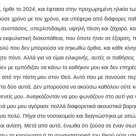
, ήρθε το 2024, και έφτασα στην προχωρημένη ηλικία τω
ούσε χρόνο με τον χρόνο, και υπέφερα από διάφορες πα
συσπάσεις, υπερλιπιδαιμία, υψηλή πίεση και ζάχαρο, και
α εκφυλιστική δισκοπάθεια, που όποτε ήταν σε έξαρση,
ολύ που δεν μπορούσα να σηκωθώ όρθια, και κάθε κίνη
 πόνο. Αλλά για να είμαι ειλικρινής, αυτές οι παθήσεις 
εν με εμπόδιζαν να κάνω το καθήκον μου και δεν επηρέα
από την πίστη μου στον Θεό. Αυτό που με πονούσε περ
 στα δύο αυτιά. Δεν μπορούσα να ακούσω καθόλου ούτε κ
γενείς μου. Αναγκάζονταν να μου φωνάζουν στο αυτί γι
νειά μου μου αγόρασε πολλά διαφορετικά ακουστικά βαρη
 για πολύ. Πήγα στο νοσοκομείο και διαγνώστηκα με απ
ίναι ανίατη. Μετά από αυτό, ένιωθα ότι ζούσα σε έναν σι
σω τα κηρύγματα ή τη συναναστροφή του Θεού ούτε μ