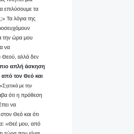
α επιλύσουμε τα
;» Τα λόγια της
προσευχόμουν
α την ώρα μου
α να
υ Θεού, αλλά δεν
πιο απλή άσκηση
 από τον Θεό και
 «Σχετικά με την
αβα ότι η πρόθεση
έπει να
τον Θεό και ότι
α: «Θεέ μου, από
τι τώρα που είμαι