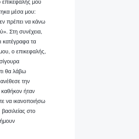
ο επικεφαλής μού
φτηκα μέσα μου:
Δεν πρέπει να κάνω
». Στη συνέχεια,
ι κατέγραφα τα
ου, ο επικεφαλής,
 σίγουρα
τι θα λάβω
 ανέθεσε την
ο καθήκον ήταν
επε να ικανοποιήσω
 βασιλείας στο
 ήμουν