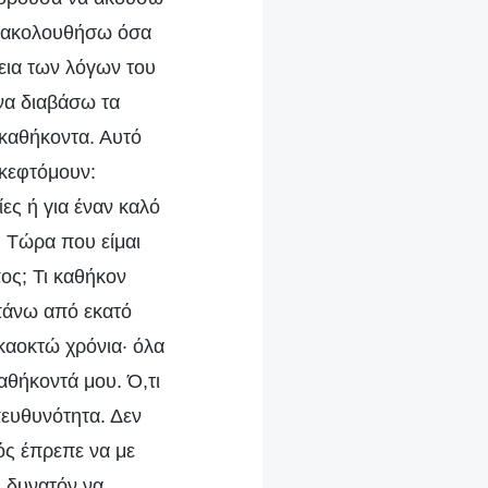
αρακολουθήσω όσα
θεια των λόγων του
να διαβάσω τα
 καθήκοντα. Αυτό
Σκεφτόμουν:
ες ή για έναν καλό
; Τώρα που είμαι
ος; Τι καθήκον
πάνω από εκατό
καοκτώ χρόνια· όλα
αθήκοντά μου. Ό,τι
πευθυνότητα. Δεν
ός έπρεπε να με
ι δυνατόν να