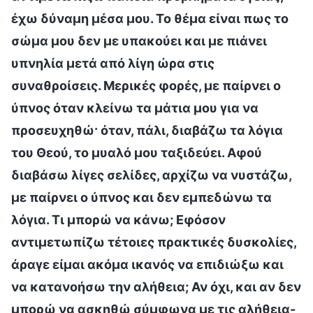
έχω δύναμη μέσα μου. Το θέμα είναι πως το
σώμα μου δεν με υπακούει και με πιάνει
υπνηλία μετά από λίγη ώρα στις
συναθροίσεις. Μερικές φορές, με παίρνει ο
ύπνος όταν κλείνω τα μάτια μου για να
προσευχηθώ· όταν, πάλι, διαβάζω τα λόγια
του Θεού, το μυαλό μου ταξιδεύει. Αφού
διαβάσω λίγες σελίδες, αρχίζω να νυστάζω,
με παίρνει ο ύπνος και δεν εμπεδώνω τα
λόγια. Τι μπορώ να κάνω; Εφόσον
αντιμετωπίζω τέτοιες πρακτικές δυσκολίες,
άραγε είμαι ακόμα ικανός να επιδιώξω και
να κατανοήσω την αλήθεια; Αν όχι, και αν δεν
μπορώ να ασκηθώ σύμφωνα με τις αλήθεια-