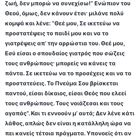
ζωή, δεν μπορώ να συνεχίσω!” Ενώπιον του
Θεού, όμως, δεν κάνουν έτσι· μιλάνε πολύ
κομψά και λένε: “Θεέ μου, Σε ικετεύω να
προστατέψεις το παιδί μου και να το
γιατρέψεις απ’ την αρρώστια του. Θεέ μου,
Εσύ είσαι ο σπουδαίος γιατρός που σώζεις
τους ανθρώπους· μπορείς να κάνεις τα
πάντα. Σε ικετεύω να το προσέχεις και να το
προστατεύεις. Το Πνεύμα Σου βρίσκεται
παντού, είσαι δίκαιος, είσαι Θεός που ελεεί
τους ανθρώπους. Τους νοιάζεσαι και τους
αγαπάς”. Και τι εννοούν μ’ αυτά; Δεν λένε κάτι
λάθος, απλώς δεν είναι η κατάλληλη ώρα να
πει κανείς τέτοια πράγματα. Υπονοείς ότι αν