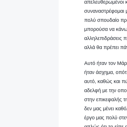
απελευθερωμένοι κα
συναναστρέφομαι μα
πολύ σπουδαίο πρ
μπορούσα να κάνω 
αλληλεπιδράσεις πο
αλλά θα πρέπει πά
Αυτό ήταν τον Μάρ
ήταν άσχημα, οπότε
αυτό, καθώς και π
αδελφή με την οποί
στην επικεφαλής τη
δεν μας μένει καθ
έργο μας πολύ στεν
απλώς ότι το είπε 