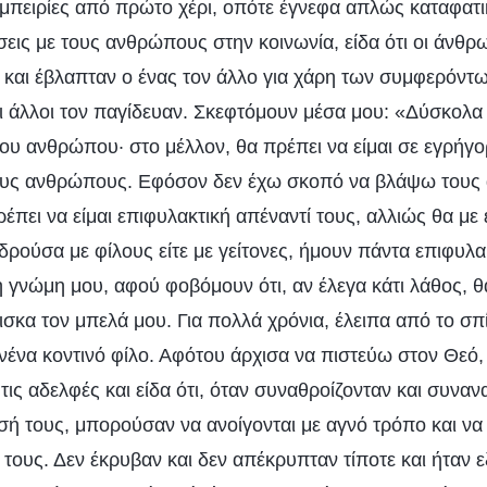
 εμπειρίες από πρώτο χέρι, οπότε έγνεφα απλώς καταφατι
σεις με τους ανθρώπους στην κοινωνία, είδα ότι οι άνθ
αι έβλαπταν ο ένας τον άλλο για χάρη των συμφερόντω
οι άλλοι τον παγίδευαν. Σκεφτόμουν μέσα μου: «Δύσκολα
του ανθρώπου· στο μέλλον, θα πρέπει να είμαι σε εγρήγ
ους ανθρώπους. Εφόσον δεν έχω σκοπό να βλάψω τους 
έπει να είμαι επιφυλακτική απέναντί τους, αλλιώς θα με
ιδρούσα με φίλους είτε με γείτονες, ήμουν πάντα επιφυλα
 γνώμη μου, αφού φοβόμουν ότι, αν έλεγα κάτι λάθος, 
ισκα τον μπελά μου. Για πολλά χρόνια, έλειπα από το σπίτ
ανένα κοντινό φίλο. Αφότου άρχισα να πιστεύω στον Θεό
τις αδελφές και είδα ότι, όταν συναθροίζονταν και συναν
ή τους, μπορούσαν να ανοίγονται με αγνό τρόπο και να μ
τους. Δεν έκρυβαν και δεν απέκρυπταν τίποτε και ήταν ε