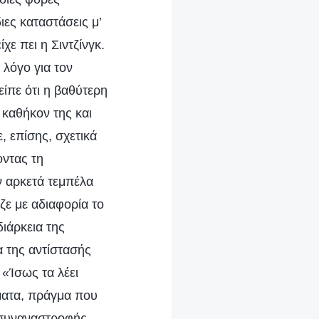
ιες καταστάσεις μ’
χε πει η Σιντζίνγκ.
 λόγο για τον
είπε ότι η βαθύτερη
 καθήκον της και
, επίσης, σχετικά
οντας τη
ν αρκετά τεμπέλα
ιζε με αδιαφορία το
ιάρκεια της
α της αντίστασής
 «Ίσως τα λέει
σματα, πράγμα που
ς συναναστροφής,