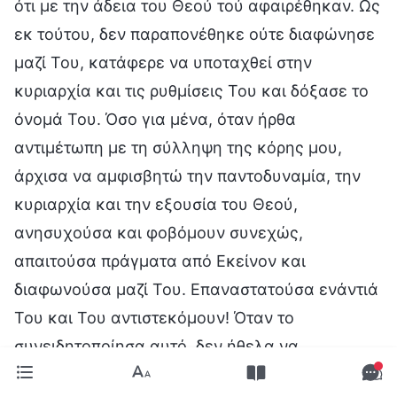
ότι με την άδεια του Θεού τού αφαιρέθηκαν. Ως
εκ τούτου, δεν παραπονέθηκε ούτε διαφώνησε
μαζί Του, κατάφερε να υποταχθεί στην
κυριαρχία και τις ρυθμίσεις Του και δόξασε το
όνομά Του. Όσο για μένα, όταν ήρθα
αντιμέτωπη με τη σύλληψη της κόρης μου,
άρχισα να αμφισβητώ την παντοδυναμία, την
κυριαρχία και την εξουσία του Θεού,
ανησυχούσα και φοβόμουν συνεχώς,
απαιτούσα πράγματα από Εκείνον και
διαφωνούσα μαζί Του. Επαναστατούσα ενάντιά
Του και Του αντιστεκόμουν! Όταν το
συνειδητοποίησα αυτό, δεν ήθελα να
επαναστατήσω ενάντια στον Θεό ούτε να Του