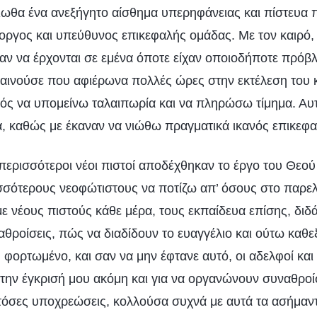
νιωθα ένα ανεξήγητο αίσθημα υπερηφάνειας και πίστευα
ργος και υπεύθυνος επικεφαλής ομάδας. Με τον καιρό, ο
αν να έρχονται σε εμένα όποτε είχαν οποιοδήποτε πρόβλ
αινούσε που αφιέρωνα πολλές ώρες στην εκτέλεση του 
νός να υπομείνω ταλαιπωρία και να πληρώσω τίμημα. Αυτ
ά, καθώς με έκαναν να νιώθω πραγματικά ικανός επικεφ
περισσότεροι νέοι πιστοί αποδέχθηκαν το έργο του Θεού
ισσότερους νεοφώτιστους να ποτίζω απ’ όσους στο παρελ
με νέους πιστούς κάθε μέρα, τους εκπαίδευα επίσης, δι
αθροίσεις, πώς να διαδίδουν το ευαγγέλιο και ούτω καθ
φορτωμένο, και σαν να μην έφτανε αυτό, οι αδελφοί και
την έγκρισή μου ακόμη και για να οργανώνουν συναθροίσ
τόσες υποχρεώσεις, κολλούσα συχνά με αυτά τα ασήμαντ