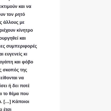
κτιμούν και να
υν τον ρητό
υς άλλους με
εριέχουν κίνητρο
ουργηθεί και
οιες συμπεριφορές
ι ευγενείς κι
 αγάπη και φόβο
ος σκοπός της
είθονται να
σει ή δει ποτέ
αι το θέμα που
ι. […] Κάποιοι
ι έτσι