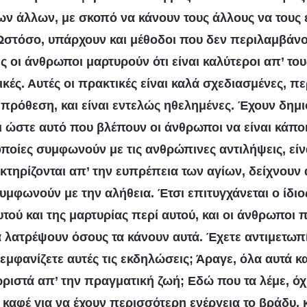
ν άλλων, με σκοπό να κάνουν τους άλλους να τους ε
Ωστόσο, υπάρχουν και μέθοδοι που δεν περιλαμβάνο
ες οι άνθρωποι μαρτυρούν ότι είναι καλύτεροι απ’ το
κές. Αυτές οι πρακτικές είναι καλά σχεδιασμένες, π
 πρόθεση, και είναι εντελώς ηθελημένες. Έχουν δημι
ι ώστε αυτό που βλέπουν οι άνθρωποι να είναι κάπ
οποίες συμφωνούν με τις ανθρώπινες αντιλήψεις, είνα
ακτηρίζονται απ’ την ευπρέπεια των αγίων, δείχνουν
συμφωνούν με την αλήθεια. Έτσι επιτυγχάνεται ο ίδι
τού και της μαρτυρίας περί αυτού, και οι άνθρωποι π
α λατρέψουν όσους τα κάνουν αυτά. Έχετε αντιμετωπί
ς εμφανίζετε αυτές τις εκδηλώσεις; Άραγε, όλα αυτά κ
ωριστά απ’ την πραγματική ζωή; Εδώ που τα λέμε, όχ
καφέ για να έχουν περισσότερη ενέργεια το βράδυ, κ