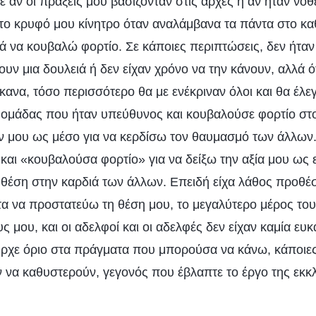
 αν οι πράξεις μου βασίζονταν στις αρχές ή αν ήταν νοθ
ι το κρυφό μου κίνητρο όταν αναλάμβανα τα πάντα στο κ
ά να κουβαλώ φορτίο. Σε κάποιες περιπτώσεις, δεν ήταν ό
υν μια δουλειά ή δεν είχαν χρόνο να την κάνουν, αλλά 
ανα, τόσο περισσότερο θα με ενέκριναν όλοι και θα έλε
 ομάδας που ήταν υπεύθυνος και κουβαλούσε φορτίο στ
ν μου ως μέσο για να κερδίσω τον θαυμασμό των άλλων
αι «κουβαλούσα φορτίο» για να δείξω την αξία μου ως
α θέση στην καρδιά των άλλων. Επειδή είχα λάθος προθέ
τα να προστατεύω τη θέση μου, το μεγαλύτερο μέρος το
 μου, και οι αδελφοί και οι αδελφές δεν είχαν καμία ευκ
ήρχε όριο στα πράγματα που μπορούσα να κάνω, κάποιες
 να καθυστερούν, γεγονός που έβλαπτε το έργο της εκκλ