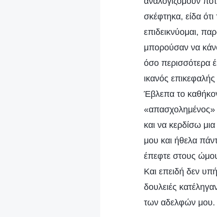
αναλογιζόμουν ποτέ
σκέφτηκα, είδα ότ
επιδεικνύομαι, παρ
μπορούσαν να κάνο
όσο περισσότερα έκ
ικανός επικεφαλής
Έβλεπα το καθήκο
«απασχολημένος» κ
και να κερδίσω μι
μου και ήθελα πάν
έπεφτε στους ώμους
Και επειδή δεν υπ
δουλειές κατέληγαν
των αδελφών μου.