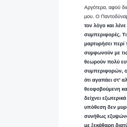
Αργότερα, αφού δι
μου. Ο Παντοδύναμ
τον λόγο και λέν
συμπεριφορές. Τι
μαρτυρήσει περί 
συμφωνούν με τις
θεωρούν πολύ ευ
συμπεριφορών, οι 
ότι αγαπάει στ’ α
θεοφοβούμενη καρ
δείχνει εξωτερικ
υπόθεση δεν μυρί
συνήθως εξυψώνου
με ξεκάθαρη διατύ