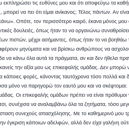
ω εκπληρώσει τις ευθύνες μου και ότι αποφεύγω τα καθή
, μπορεί να πει ότι είμαι ανίκανος; Τέλος πάντων. Αν είν
κάνω». Οπότε, τον περισσότερο καιρό, έκανα μόνος μου 
τικές δουλειές, όπως ήταν το να οργανώνω συναθροίσει
ων πιστών, μέχρι ασήμαντες, όπως ήταν το να βοηθάω 
ταφέρουν μηνύματα και να βρίσκω ανθρώπους να ασχολού
α να κάνω όλα αυτά τα πράγματα, αν και δεν ήθελα πραγ
 κανείς την αξία μου ως επικεφαλής ομάδας. Δεν μπορώ
α κάποιες φορές, κάνοντας ταυτόχρονα τόσο πολλά και 
α μόνο να παρηγορώ τον εαυτό μου και να σκέφτομαι: 
ομάδας. Οι επικεφαλής ομάδων πρέπει να είναι πρόθυμοι 
σι, συνέχισα να αναλαμβάνω όλα τα ζητήματα, τόσο μεγά
άσταση συνεχούς απασχόλησης. Με το καθημερινό μου τρ
την έγκριση κάποιων αδελφών, αλλά δεν είχα γαλήνη ούτ