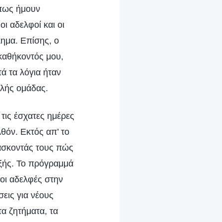
 πως ήμουν
ι αδελφοί και οι
ημα. Επίσης, ο
καθήκοντός μου,
ά τα λόγια ήταν
αλής ομάδας.
 τις έσχατες ημέρες
θόν. Εκτός απ’ το
δάσκοντάς τους πώς
εξής. Το πρόγραμμά
 οι αδελφές στην
εις για νέους
α ζητήματα, τα