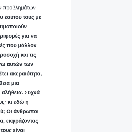
ων προβλημάτων
υ εαυτού τους με
ησιμοποιούν
ριφορές για να
ρές που μάλλον
ροσοχή και τις
γω αυτών των
έτει ακεραιότητα,
θεια μια
 αλήθεια. Συχνά
ς· κι εδώ η
ού; Οι άνθρωποι
α, εκφράζοντας
τους είναι