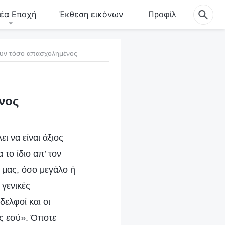
έα Εποχή
Έκθεση εικόνων
Προφίλ
ουν τόσο απασχολημένος
νος
ι να είναι άξιος
το ίδιο απ’ τον
α μας, όσο μεγάλο ή
 γενικές
ελφοί και οι
ις εσύ». Όποτε