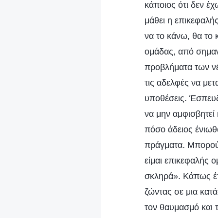
κάποιος ότι δεν έχ
μάθει η επικεφαλής
να το κάνω, θα το 
ομάδας, από σημαν
προβλήματα των νέ
τις αδελφές να με
υποθέσεις. Έσπευδ
να μην αμφισβητεί
πόσο άδειος ένιωθ
πράγματα. Μπορούσ
είμαι επικεφαλής 
σκληρά». Κάπως έτ
ζώντας σε μια κατ
τον θαυμασμό και 