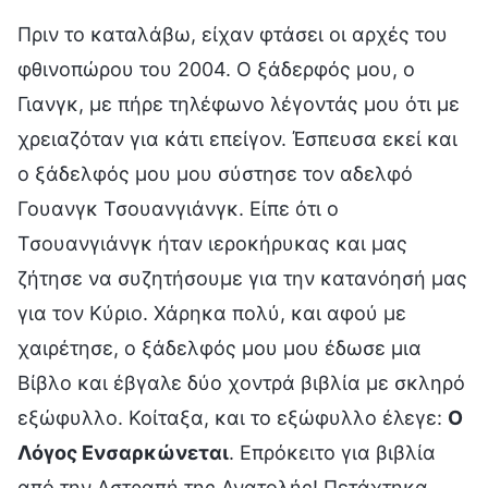
Πριν το καταλάβω, είχαν φτάσει οι αρχές του
φθινοπώρου του 2004. Ο ξάδερφός μου, ο
Γιανγκ, με πήρε τηλέφωνο λέγοντάς μου ότι με
χρειαζόταν για κάτι επείγον. Έσπευσα εκεί και
ο ξάδελφός μου μου σύστησε τον αδελφό
Γουανγκ Τσουανγιάνγκ. Είπε ότι ο
Τσουανγιάνγκ ήταν ιεροκήρυκας και μας
ζήτησε να συζητήσουμε για την κατανόησή μας
για τον Κύριο. Χάρηκα πολύ, και αφού με
χαιρέτησε, ο ξάδελφός μου μου έδωσε μια
Βίβλο και έβγαλε δύο χοντρά βιβλία με σκληρό
εξώφυλλο. Κοίταξα, και το εξώφυλλο έλεγε:
Ο
Λόγος Ενσαρκώνεται
. Επρόκειτο για βιβλία
από την Αστραπή της Ανατολής! Πετάχτηκα