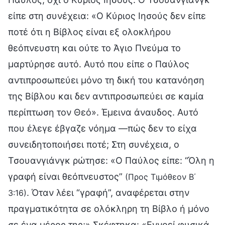
είπε στη συνέχεια: «Ο Κύριος Ιησούς δεν είπε
ποτέ ότι η Βίβλος είναι εξ ολοκλήρου
θεόπνευστη και ούτε το Άγιο Πνεύμα το
μαρτύρησε αυτό. Αυτό που είπε ο Παύλος
αντιπροσωπεύει μόνο τη δική του κατανόηση
της Βίβλου και δεν αντιπροσωπεύει σε καμία
περίπτωση τον Θεό». Έμεινα άναυδος. Αυτό
που έλεγε έβγαζε νόημα —πώς δεν το είχα
συνειδητοποιήσει ποτέ; Στη συνέχεια, ο
Τσουανγιάνγκ ρώτησε: «Ο Παύλος είπε: “Όλη η
γραφή είναι θεόπνευστος”
(Προς Τιμόθεον Β΄
. Όταν λέει “γραφή”, αναφέρεται στην
3:16)
πραγματικότητα σε ολόκληρη τη Βίβλο ή μόνο
σε ένα μέρος της;» Σκέφτηκα: «Εννοεί φυσικά