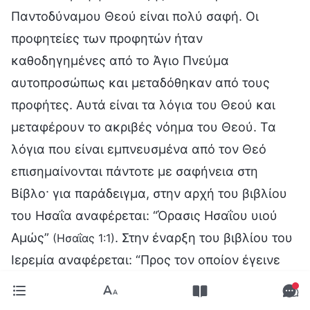
Παντοδύναμου Θεού είναι πολύ σαφή. Οι
προφητείες των προφητών ήταν
καθοδηγημένες από το Άγιο Πνεύμα
αυτοπροσώπως και μεταδόθηκαν από τους
προφήτες. Αυτά είναι τα λόγια του Θεού και
μεταφέρουν το ακριβές νόημα του Θεού. Τα
λόγια που είναι εμπνευσμένα από τον Θεό
επισημαίνονται πάντοτε με σαφήνεια στη
Βίβλο· για παράδειγμα, στην αρχή του βιβλίου
του Ησαΐα αναφέρεται: “Όρασις Ησαΐου υιού
Αμώς”
. Στην έναρξη του βιβλίου του
(Ησαΐας 1:1)
Ιερεμία αναφέρεται: “Προς τον οποίον έγεινε
λόγος Κυρίου”
. Αρκεί οι άνθρωποι
(Ιερεμίας 1:2)
να δώσουν λίγη προσοχή για να βεβαιωθούν