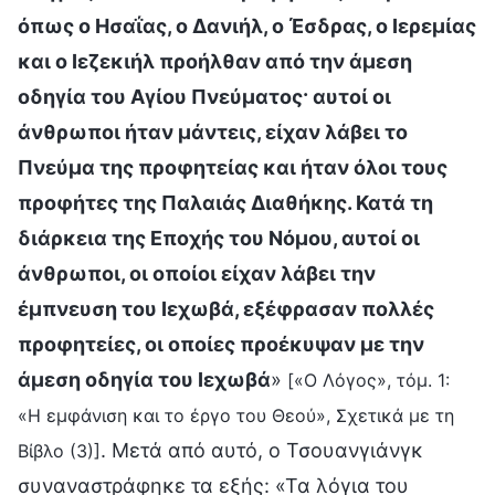
όπως ο Ησαΐας, ο Δανιήλ, ο Έσδρας, ο Ιερεμίας
και ο Ιεζεκιήλ προήλθαν από την άμεση
οδηγία του Αγίου Πνεύματος· αυτοί οι
άνθρωποι ήταν μάντεις, είχαν λάβει το
Πνεύμα της προφητείας και ήταν όλοι τους
προφήτες της Παλαιάς Διαθήκης. Κατά τη
διάρκεια της Εποχής του Νόμου, αυτοί οι
άνθρωποι, οι οποίοι είχαν λάβει την
έμπνευση του Ιεχωβά, εξέφρασαν πολλές
προφητείες, οι οποίες προέκυψαν με την
άμεση οδηγία του Ιεχωβά
»
[«Ο Λόγος», τόμ. 1:
«Η εμφάνιση και το έργο του Θεού», Σχετικά με τη
. Μετά από αυτό, ο Τσουανγιάνγκ
Βίβλο (3)]
συναναστράφηκε τα εξής: «Τα λόγια του