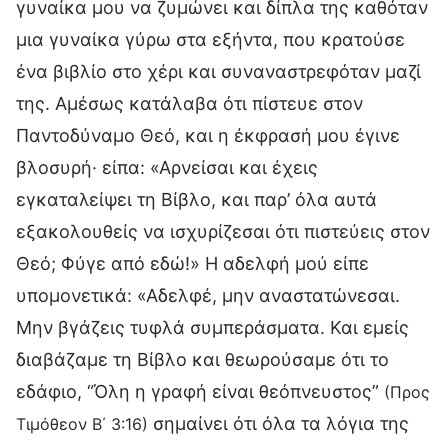
γυναίκα μου να ζυμώνει και δίπλα της καθόταν
μια γυναίκα γύρω στα εξήντα, που κρατούσε
ένα βιβλίο στο χέρι και συναναστρεφόταν μαζί
της. Αμέσως κατάλαβα ότι πίστευε στον
Παντοδύναμο Θεό, και η έκφρασή μου έγινε
βλοσυρή· είπα: «Αρνείσαι και έχεις
εγκαταλείψει τη Βίβλο, και παρ’ όλα αυτά
εξακολουθείς να ισχυρίζεσαι ότι πιστεύεις στον
Θεό; Φύγε από εδώ!» Η αδελφή μού είπε
υπομονετικά: «Αδελφέ, μην αναστατώνεσαι.
Μην βγάζεις τυφλά συμπεράσματα. Και εμείς
διαβάζαμε τη Βίβλο και θεωρούσαμε ότι το
εδάφιο, “Όλη η γραφή είναι θεόπνευστος”
(Προς
σημαίνει ότι όλα τα λόγια της
Τιμόθεον Β΄ 3:16)