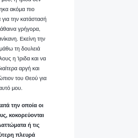
πηκα ακόμα πιο
 για την κατάστασή
μάθαινα γρήγορα,
ανίκανη. Εκείνη την
 μάθω τη δουλειά
λους η Ίριδα και να
ιαίτερα αργή και
ώπιον του Θεού για
αυτό μου.
κατά την οποία οι
υς, κοκορεύονται
λαττώματα ή τις
ύτερη πλευρά