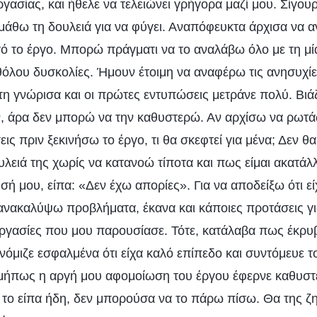
γασίας, και ήθελε να τελειώνει γρήγορα μαζί μου. Σίγου
 μάθω τη δουλειά για να φύγει. Αναπόφευκτα άρχισα να 
τό το έργο. Μπορώ πράγματι να το αναλάβω όλο με τη μία
θόλου δυσκολίες. Ήμουν έτοιμη να αναφέρω τις ανησυχίε
τη γνώρισα και οι πρώτες εντυπώσεις μετράνε πολύ. Βιάζ
ν, άρα δεν μπορώ να την καθυστερώ. Αν αρχίσω να ρωτά
εις πριν ξεκινήσω το έργο, τι θα σκεφτεί για μένα; Δεν θ
ειά της χωρίς να κατανοώ τίποτα και πως είμαι ακατάλλ
σή μου, είπα: «Δεν έχω απορίες». Για να αποδείξω ότι εί
ανακαλύψω προβλήματα, έκανα και κάποιες προτάσεις για
εργασίες που μου παρουσίασε. Τότε, κατάλαβα πως έκρυβ
νόμιζε εσφαλμένα ότι είχα καλό επίπεδο και συντόμευε τ
μήπως η αργή μου αφομοίωση του έργου έφερνε καθυστ
 το είπα ήδη, δεν μπορούσα να το πάρω πίσω. Θα της ζ