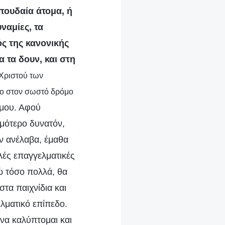
πουδαία άτομα, ή
ναμίες, τα
ός της κανονικής
 τα δουν, και στη
 Χριστού των
δο στον σωστό δρόμο
 μου. Αφού
μότερο δυνατόν,
αν ανέλαβα, έμαθα
λές επαγγελματικές
ώ τόσο πολλά, θα
τα παιχνίδια και
λματικό επίπεδο.
 να καλύπτομαι και