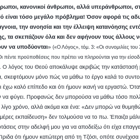
ρωποι, κανονικοί άνθρωποι, αλλά υπεράνθρωποι, σ
τό είναι τόσο μεγάλο πρόβλημα! Όσον αφορά τις αδυ
άγνοια, την ανοησία και την έλλειψη κατανόησης εντ
, τα σκεπάζουν όλα και δεν αφήνουν τους άλλους να
ουν να υποδύονται
»
(«Ο Λόγος», τόμ. 3: «Οι συνομιλίες του
 πέντε προϋποθέσεις που πρέπει να πληρούνται για την είσο
. Ο λόγος του Θεού αποκάλυψε ακριβώς την κατάστασή
ά, σκεφτόμουν μόνο πώς να μάθω το έργο καλά το συντο
τι έχω καλό επίπεδο και ότι ήμουν ικανή να εργαστώ. Ότ
ταν να φύγει. Προφανώς δεν μπορούσα να μάθω τόσο πολ
ο λίγο χρόνο, αλλά ακόμα και ένα: «Δεν μπορώ να θυμηθ
 μέρες εκπαίδευση» δεν τολμούσα να το πω. Έπαιζα μάλισ
τάσεις στην αδελφή μου για να αποδείξω ότι είχα επαγγε
 Ίριδα ότι ήμουν κατώτερη από τη Τζόσι, οπότε συνέχισα