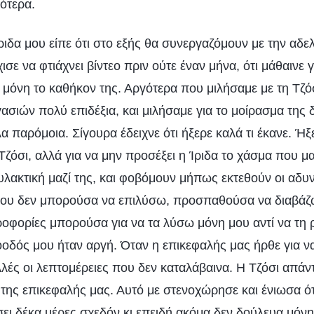
ότερα.
ριδα μου είπε ότι στο εξής θα συνεργαζόμουν με την αδ
χισε να φτιάχνει βίντεο πριν ούτε έναν μήνα, ότι μάθαινε
μόνη το καθήκον της. Αργότερα που μιλήσαμε με τη Τζόσ
ασιών πολύ επιδέξια, και μιλήσαμε για το μοίρασμα της δ
α παρόμοια. Σίγουρα έδειχνε ότι ήξερε καλά τι έκανε. Ήξ
 Τζόσι, αλλά για να μην προσέξει η Ίριδα το χάσμα που μ
υλακτική μαζί της, και φοβόμουν μήπως εκτεθούν οι αδυ
που δεν μπορούσα να επιλύσω, προσπαθούσα να διαβάζ
οφορίες μπορούσα για να τα λύσω μόνη μου αντί να τη
οδός μου ήταν αργή. Όταν η επικεφαλής μας ήρθε για να
λλές οι λεπτομέρειες που δεν καταλάβαινα. Η Τζόσι απάν
 της επικεφαλής μας. Αυτό με στενοχώρησε και ένιωσα ό
ει δέκα μέρες σχεδόν κι επειδή ακόμα δεν δούλευα μόνη 