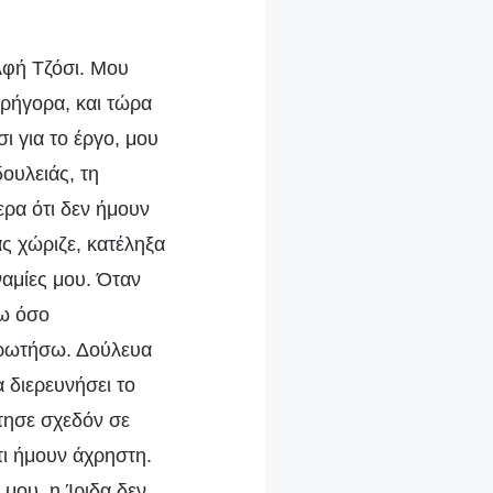
ελφή Τζόσι. Μου
 γρήγορα, και τώρα
ι για το έργο, μου
ουλειάς, τη
ερα ότι δεν ήμουν
ας χώριζε, κατέληξα
ναμίες μου. Όταν
ω όσο
 ρωτήσω. Δούλευα
 διερευνήσει το
τησε σχεδόν σε
τι ήμουν άχρηστη.
μου, η Ίριδα δεν