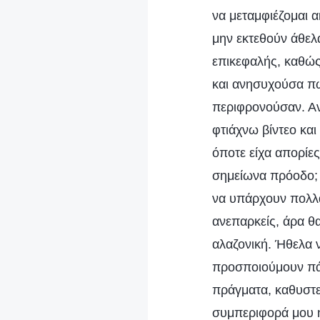
να μεταμφιέζομαι 
μην εκτεθούν άθελ
επικεφαλής, καθώς
και ανησυχούσα πως
περιφρονούσαν. Αν
φτιάχνω βίντεο κα
όποτε είχα απορίε
σημείωνα πρόοδο; Ό
να υπάρχουν πολλά
ανεπαρκείς, άρα θ
αλαζονική. Ήθελα ν
προσποιούμουν πάν
πράγματα, καθυστε
συμπεριφορά μου ή