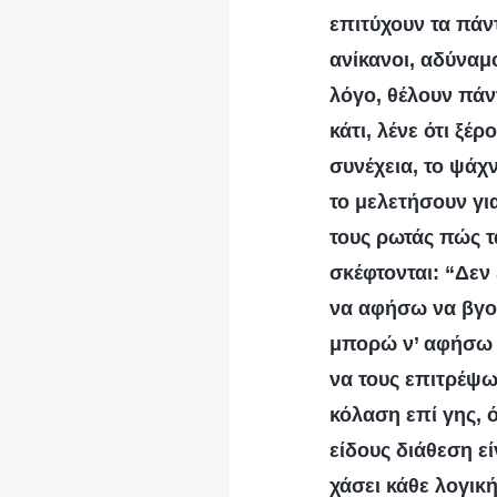
επιτύχουν τα πάν
ανίκανοι, αδύναμο
λόγο, θέλουν πάν
κάτι, λένε ότι ξέ
συνέχεια, το ψά
το μελετήσουν γι
τους ρωτάς πώς τα
σκέφτονται: “Δεν 
να αφήσω να βγου
μπορώ ν’ αφήσω τ
να τους επιτρέψω
κόλαση επί γης, 
είδους διάθεση ε
χάσει κάθε λογική