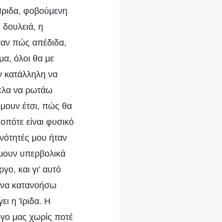
 Ίριδα, φοβούμενη
 δουλειά, η
σαν πώς απέδιδα,
μα, όλοι θα με
ν κατάλληλη να
θελα να ρωτάω
όμουν έτσι, πώς θα
οπότε είναι φυσικό
ανότητές μου ήταν
ήμουν υπερβολικά
ο, και γι’ αυτό
ε να κατανοήσω
ι η Ίριδα. Η
γο μας χωρίς ποτέ