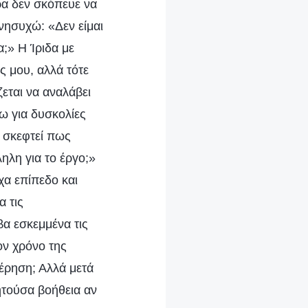
ρα δεν σκόπευε να
ανησυχώ: «Δεν είμαι
;» Η Ίριδα με
ς μου, αλλά τότε
εται να αναλάβει
ω για δυσκολίες
α σκεφτεί πως
ηλη για το έργο;»
χα επίπεδο και
 τις
α εσκεμμένα τις
ον χρόνο της
έρηση; Αλλά μετά
ητούσα βοήθεια αν