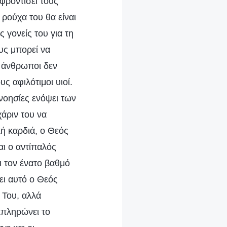
φροντίσει τους
 ρούχα του θα είναι
 γονείς του για τη
ους μπορεί να
ι άνθρωποι δεν
ς αφιλότιμοι υιοί.
νοησίες ενόψει των
άριν του να
κή καρδιά, ο Θεός
αι ο αντίπαλός
 τον ένατο βαθμό
ει αυτό ο Θεός
 Του, αλλά
εκπληρώνει το