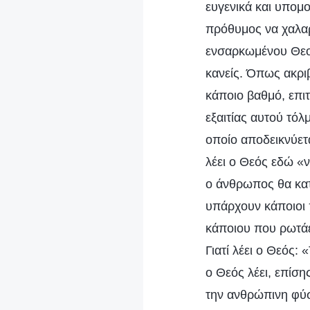
ευγενικά και υπομο
πρόθυμος να χαλαρ
ενσαρκωμένου Θεού
κανείς. Όπως ακρ
κάποιο βαθμό, επι
εξαιτίας αυτού τό
οποίο αποδεικνύετα
λέει ο Θεός εδώ «
ο άνθρωπος θα κατ
υπάρχουν κάποιοι 
κάποιου που ρωτάει
Γιατί λέει ο Θεός:
ο Θεός λέει, επίση
την ανθρώπινη φύσ