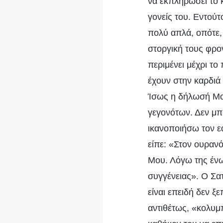
να εκπληρώσει το 
γονείς του. Εντούτ
πολύ απλά, οπότε, 
στοργική τους φρον
περιμένει μέχρι το
έχουν στην καρδιά 
Ίσως η δήλωσή Μου
γεγονότων. Δεν μπ
ικανοποιήσω τον εα
είπε: «Στον ουρανό
Μου. Λόγω της ένω
συγγένειας». Ο Σατ
είναι επειδή δεν ξ
αντιθέτως, «κολυμπ