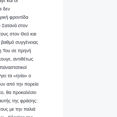
γε και οι
ι δεν
γική φροντίδα
ου Σατανά στον
τους στον Θεό και
το βαθμό συγγένειας
τη Του σε πρηνή
κουγε, αντιθέτως
επαναστατικοί
ει τα «ηνία» ο
ουν από την πορεία
πο, θα προκαλέσει
 αυτής της φράσης:
ους με την παλιά