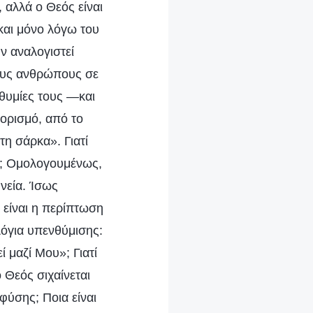
 αλλά ο Θεός είναι
και μόνο λόγω του
ν αναλογιστεί
ους ανθρώπους σε
ιθυμίες τους —και
ιορισμό, από το
τη σάρκα». Γιατί
α»; Ομολογουμένως,
νεία. Ίσως
 είναι η περίπτωση
λόγια υπενθύμισης:
 μαζί Μου»; Γιατί
ο Θεός σιχαίνεται
φύσης; Ποια είναι