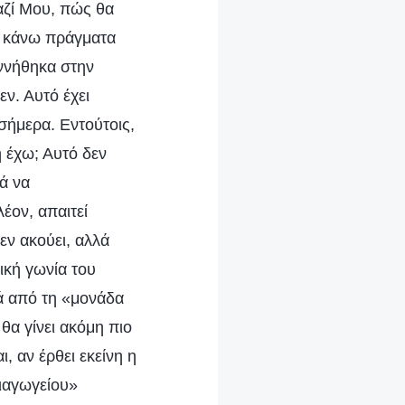
μαζί Μου, πώς θα
ν κάνω πράγματα
εννήθηκα στην
ν. Αυτό έχει
σήμερα. Εντούτοις,
 έχω; Αυτό δεν
τά να
έον, απαιτεί
ν ακούει, αλλά
ική γωνία του
ά από τη «μονάδα
θα γίνει ακόμη πιο
, αν έρθει εκείνη η
πιαγωγείου»