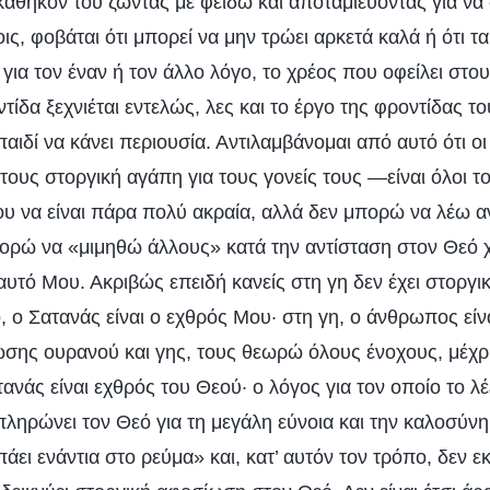
καθήκον του ζώντας με φειδώ και αποταμιεύοντας για να 
οις, φοβάται ότι μπορεί να μην τρώει αρκετά καλά ή ότι τα
για τον έναν ή τον άλλο λόγο, το χρέος που οφείλει στους
τίδα ξεχνιέται εντελώς, λες και το έργο της φροντίδας τ
 παιδί να κάνει περιουσία. Αντιλαμβάνομαι από αυτό ότι ο
τους στοργική αγάπη για τους γονείς τους —είναι όλοι του
 να είναι πάρα πολύ ακραία, αλλά δεν μπορώ να λέω α
ορώ να «μιμηθώ άλλους» κατά την αντίσταση στον Θεό χ
υτό Μου. Ακριβώς επειδή κανείς στη γη δεν έχει στοργι
, ο Σατανάς είναι ο εχθρός Μου· στη γη, ο άνθρωπος είν
σης ουρανού και γης, τους θεωρώ όλους ένοχους, μέχρι
ανάς είναι εχθρός του Θεού· ο λόγος για τον οποίο το λέ
επληρώνει τον Θεό για τη μεγάλη εύνοια και την καλοσύνη
άει ενάντια στο ρεύμα» και, κατ’ αυτόν τον τρόπο, δεν 