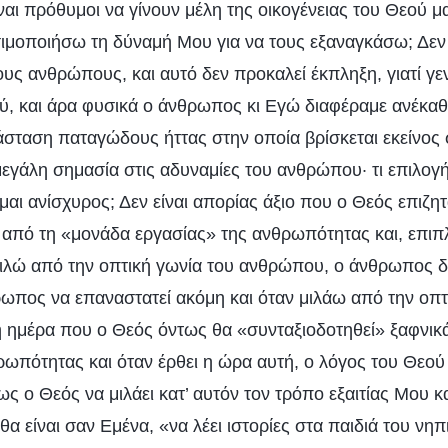
ναι πρόθυμοι να γίνουν μέλη της οικογένειας του Θεού 
ιμοποιήσω τη δύναμή Μου για να τους εξαναγκάσω; Δε
ους ανθρώπους, και αυτό δεν προκαλεί έκπληξη, γιατί γ
ού, και άρα φυσικά ο άνθρωπος κι Εγώ διαφέραμε ανέκαθε
άσταση παταγώδους ήττας στην οποία βρίσκεται εκείνος 
μεγάλη σημασία στις αδυναμίες του ανθρώπου· τι επιλογή
ίμαι ανίσχυρος; Δεν είναι απορίας άξιο που ο Θεός επιζη
 από τη «μονάδα εργασίας» της ανθρωπότητας και, επιπλ
ιλώ από την οπτική γωνία του ανθρώπου, ο άνθρωπος δε
ωπος να επαναστατεί ακόμη και όταν μιλάω από την οπτ
η ημέρα που ο Θεός όντως θα «συνταξιοδοτηθεί» ξαφνικ
ωπότητας και όταν έρθει η ώρα αυτή, ο λόγος του Θεού 
ως ο Θεός να μιλάει κατ’ αυτόν τον τρόπο εξαιτίας Μου και
θα είναι σαν Εμένα, «να λέει ιστορίες στα παιδιά του νη