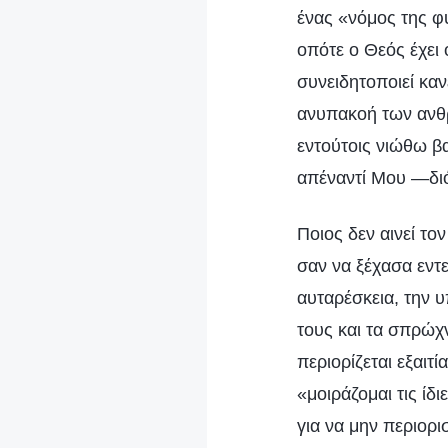
ένας «νόμος της φ
οπότε ο Θεός έχει 
συνειδητοποιεί καν
ανυπακοή των ανθρ
εντούτοις νιώθω βα
απέναντί Μου —διό
Ποιος δεν αινεί το
σαν να ξέχασα εντ
αυταρέσκεια, την 
τους και τα σπρώχ
περιορίζεται εξαι
«μοιράζομαι τις ί
για να μην περιορ