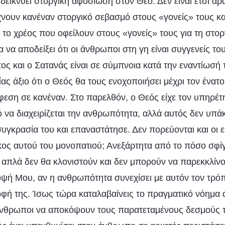
δεικνύει στοργική αφοσίωση στον Θεό. Δεν είναι έτσι άρα
χνουν κανέναν στοργικό σεβασμό στους «γονείς» τους κα
το χρέος που οφείλουν στους «γονείς» τους για τη στορ
ια να αποδείξει ότι οι άνθρωποι στη γη είναι συγγενείς τ
ς και ο Σατανάς είναι σε σύμπνοια κατά την εναντίωσή 
ρίας άξιο ότι ο Θεός θα τους ενοχοποιήσει μέχρι τον ένα
άφεση σε κανέναν. Στο παρελθόν, ο Θεός είχε τον υπηρέ
 να διαχειρίζεται την ανθρωπότητα, αλλά αυτός δεν υπά
υγκρασία του και επαναστάτησε. Δεν πορεύονται και οι 
ος αυτού του μονοπατιού; Ανεξάρτητα από το πόσο σφίγγ
 απλά δεν θα κλονιστούν και δεν μπορούν να παρεκκλίν
οψή Μου, αν η ανθρωπότητα συνεχίσει με αυτόν τον τρό
ροφή της. Ίσως τώρα καταλαβαίνεις το πραγματικό νόημα
ι άνθρωποι να αποκόψουν τους παρατεταμένους δεσμούς τ