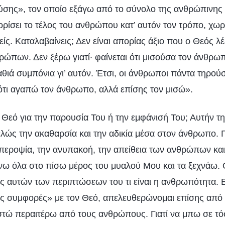
ύσης», τον οποίο εξάγω από το σύνολο της ανθρώπινης 
ορίσει το τέλος του ανθρώπου κατ’ αυτόν τον τρόπο, χωρ
είς. Καταλαβαίνεις; Δεν είναι απορίας άξιο που ο Θεός λέε
ώπων. Δεν ξέρω γιατί· φαίνεται ότι μισούσα τον άνθρω
θιά συμπόνια γι’ αυτόν. Έτσι, οι άνθρωποι πάντα τηρού
τι αγαπώ τον άνθρωπο, αλλά επίσης τον μισώ».
ν Θεό για την παρουσία Του ή την εμφάνισή Του; Αυτήν τ
ελώς την ακαθαρσία και την αδικία μέσα στον άνθρωπο. 
υπεροψία, την ανυπακοή, την απείθεια των ανθρώπων κα
νω όλα στο πίσω μέρος του μυαλού Μου και τα ξεχνάω.
τίας αυτών των περιπτώσεων του τι είναι η ανθρωπότητα.
διες συμφορές» με τον Θεό, απελευθερώνομαι επίσης από
ιστώ περαιτέρω από τους ανθρώπους. Γιατί να μπω σε τ