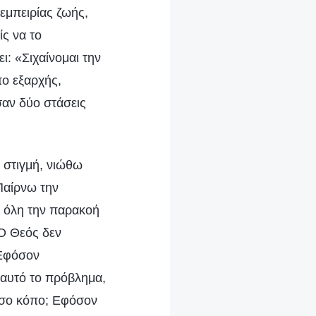
εμπειρίας ζωής,
ίς να το
ι: «Σιχαίνομαι την
πο εξαρχής,
σαν δύο στάσεις
η στιγμή, νιώθω
Παίρνω την
ι όλη την παρακοή
 Ο Θεός δεν
 Εφόσον
 αυτό το πρόβλημα,
όσο κόπο; Εφόσον