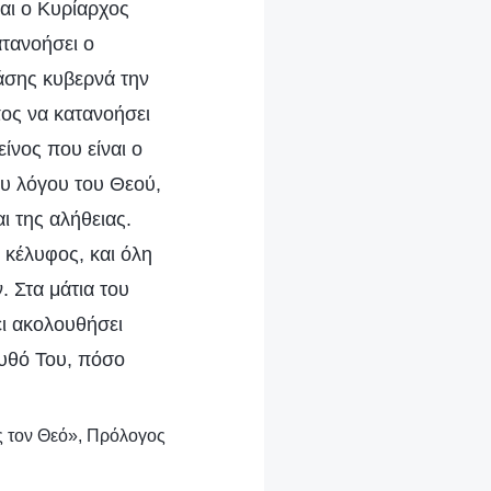
αι ο Κυρίαρχος
ατανοήσει ο
άσης κυβερνά την
πος να κατανοήσει
είνος που είναι ο
υ λόγου του Θεού,
ι της αλήθειας.
 κέλυφος, και όλη
. Στα μάτια του
ει ακολουθήσει
ουθό Του, πόσο
ίς τον Θεό», Πρόλογος