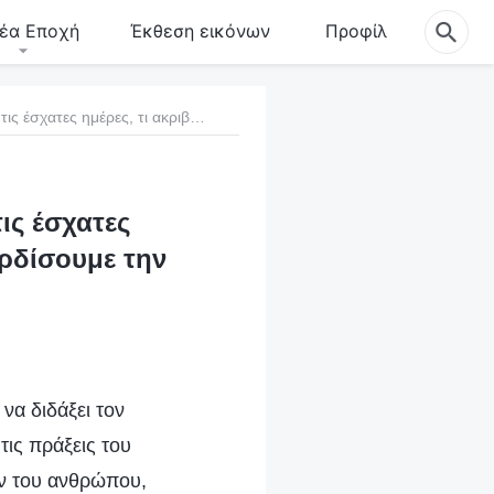
έα Εποχή
Έκθεση εικόνων
Προφίλ
3. Αν δεχτούμε το έργο του Παντοδύναμου Θεού τις έσχατες ημέρες, τι ακριβώς πρέπει να επιδιώξουμε για να κερδίσουμε την οδό της αιώνιας ζωής;
ις έσχατες
ερδίσουμε την
να διδάξει τον
τις πράξεις του
ον του ανθρώπου,