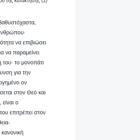
ου της κατάκτησης (1)
 βαθυστόχαστα,
 ανθρώπου·
ότητα να επιβιώσει
ια να παραμείνει
ή του· το μονοπάτι
υνση για την
υργημένο ον
σεται στον Θεό και
 είναι ο
που επιτρέπει στον
εια-
 κανονική