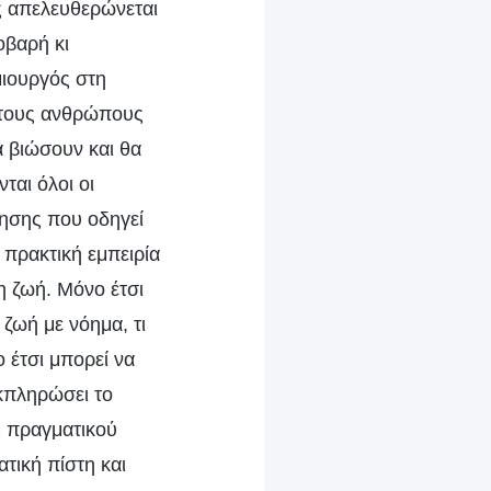
ς απελευθερώνεται
οβαρή κι
μιουργός στη
ι τους ανθρώπους
α βιώσουν και θα
ται όλοι οι
γησης που οδηγεί
 πρακτική εμπειρία
η ζωή. Μόνο έτσι
 ζωή με νόημα, τι
 έτσι μπορεί να
εκπληρώσει το
ς πραγματικού
τική πίστη και