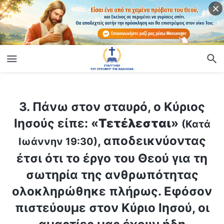
ίο
3. Πάνω στον σταυρό, ο Κύριος Ιησούς είπε: «
Τετέλεσται
»
(Κατ
3. Πάνω στον σταυρό, ο Κύριος
Ιησούς είπε: «
Τετέλεσται
»
(Κατά
, αποδεικνύοντας
Ιωάννην 19:30)
έτσι ότι το έργο του Θεού για τη
σωτηρία της ανθρωπότητας
ολοκληρώθηκε πλήρως. Εφόσον
πιστεύουμε στον Κύριο Ιησού, οι