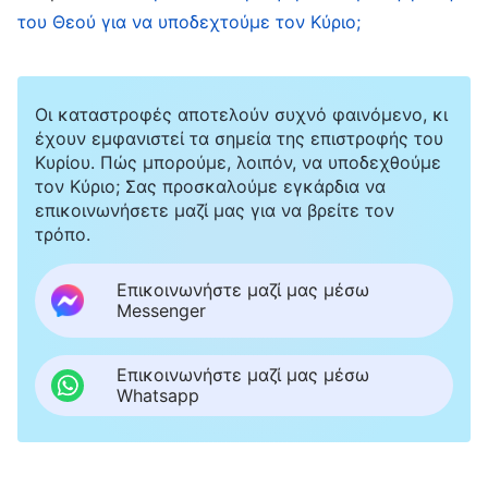
αντιλήψεις τους κι έχουν αποφασίσει
του Θεού για να υποδεχτούμε τον Κύριο;
αυθαίρετα πως ο Κύριος θα επιστρέψει πάνω σε
νεφέλη. Λαχταρούν να έρθει ο Κύριος και να
Οι καταστροφές αποτελούν συχνό φαινόμενο, κι
τους ανυψώσει αμέσως στη βασιλεία των
έχουν εμφανιστεί τα σημεία της επιστροφής του
ουρανών, χωρίς να κάνουν πράξη τα λόγια του
Κυρίου. Πώς μπορούμε, λοιπόν, να υποδεχθούμε
τον Κύριο; Σας προσκαλούμε εγκάρδια να
Κυρίου. Κάνουν ένα τρομερό λάθος σε ένα
επικοινωνήσετε μαζί μας για να βρείτε τον
θέμα τόσο σημαντικό όσο η υποδοχή του
τρόπο.
Κυρίου κι αυτό σημαίνει πως θα χάσουν την
Επικοινωνήστε μαζί μας μέσω
ευκαιρία να αρπαχτούν και θα καταλήξουν να
Messenger
θρηνούν και να τρίζουν τα δόντια τους μέσα
στις συμφορές. Αυτό εκπληρώνει τα λόγια του
Επικοινωνήστε μαζί μας μέσω
Whatsapp
Θεού: «
Ο λαός μου ηφανίσθη δι’ έλλειψιν
γνώσεως
»
.
(Ωσηέ 4:6)