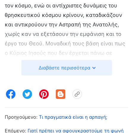
τον κόσμο, ενώ οι αντίχριστες δυνάμεις του
θρησκευτικού κόσμου κρίνουν, καταδικάζουν
και αντικρούουν την Αστραπή της Ανατολής,
χωρίς καν να εξετάσουν την εμφάνιση και το
έργο του Θεού. Μοναδική τους βάση είναι πως
ο Κύριος Ιησούς που δεν έρχεται πάνω σε
νεφέλη είναι ψεύτικος και πως ο
Διαβάστε περισσότερα
ενσαρκωμένος Κύριος πρέπει να είναι
ψευδόχριστος. Βλέπουμε όλοι πως ο
θρησκευτικός κόσμος δεν έχει υποδεχτεί τον
Κύριο, αλλά έχει οδηγηθεί στην καταστροφή,
μόνο και μόνο επειδή δεν έχουν ακολουθήσει
Προηγούμενο:
Τι πραγματικά είναι η αρπαγή;
τις προφητείες του Κυρίου Ιησού για την
υποδοχή Του, αλλά έχουν βασιστεί στις
Επόμενο:
Γιατί πρέπει να αφουγκραστούμε τη φωνή