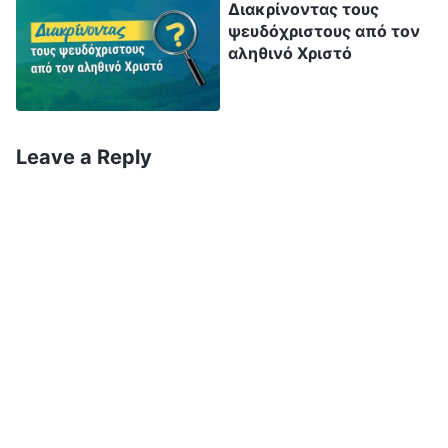
Διακρίνοντας τους
του ανθρώπου εν τη ημέρα αυτού. Πρώτον
ψευδόχριστους από τον
όμως πρέπει αυτός να πάθη πολλά και να
αληθινό Χριστό
καταφρονηθή από της γενεάς ταύτης
»
(Κατά
. «
Διά τούτο και σεις γίνεσθε
Λουκάν 17:24-25)
έτοιμοι, διότι καθ’ ην ώραν δεν στοχάζεσθε,
Leave a Reply
έρχεται ο Υιός του ανθρώπου
»
(Κατά Ματθαίον
. «
Καθώς αι ημέραι του Νώε, ούτω θέλει
24:44)
είσθαι και η παρουσία του Υιού του
ανθρώπου
»
. «
Εν τω
(Κατά Ματθαίον 24:37)
μέσω δε της νυκτός έγεινε κραυγή· Ιδού, ο
νυμφίος έρχεται, εξέλθετε εις απάντησιν
αυτού
»
. «
Εάν λοιπόν δεν
(Κατά Ματθαίον 25:6)
αγρυπνήσης, θέλω ελθεί επί σε ως κλέπτης,
και δεν θέλεις γνωρίσει ποίαν ώραν θέλω