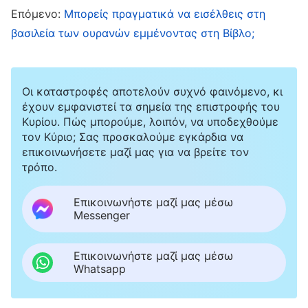
εγκαθιδρυόταν στον ουρανό, πόσο μάλλον μας
Επόμενο:
Μπορείς πραγματικά να εισέλθεις στη
ζήτησε να ελπίζουμε ότι μια μέρα θα
βασιλεία των ουρανών εμμένοντας στη Βίβλο;
αρπαχτούμε στον αέρα. Για σκεφτείτε το, έτσι
δεν είναι; Άρα, αν ελπίζουμε πάντα να
αρπαχτούμε στον αέρα για να εισέλθουμε στη
Οι καταστροφές αποτελούν συχνό φαινόμενο, κι
έχουν εμφανιστεί τα σημεία της επιστροφής του
βασιλεία του Θεού, αυτό δεν συνάδει με τα
Κυρίου. Πώς μπορούμε, λοιπόν, να υποδεχθούμε
λόγια του Κυρίου και τις προθέσεις Του, έτσι
τον Κύριο; Σας προσκαλούμε εγκάρδια να
επικοινωνήσετε μαζί μας για να βρείτε τον
δεν είναι; Οι βασιλείες της γης θα γίνουν
τρόπο.
βασιλεία του Θεού. Ο Κύριος έρχεται να κάνει
το έργο Του στη γη τις έσχατες ημέρες, άρα η
Επικοινωνήστε μαζί μας μέσω
Messenger
βασιλεία των ουρανών είναι στη γη. Όπου είναι
ο Κύριος, εκεί είναι και η βασιλεία των
Επικοινωνήστε μαζί μας μέσω
ουρανών. Η βασιλεία των ουρανών θα
Whatsapp
πραγματοποιηθεί τελικά στη γη.