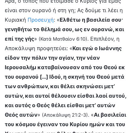
Άρα, ο τόπος που ετοίμασε ο Κύριος για εμάς
είναι στον ουρανό ή στη γη; Ας δούμε τι λέει η
Κυριακή
Προσευχή
: «
Ελθέτω η βασιλεία σου·
γενηθήτω το θέλημά σου, ως εν ουρανώ, και
επί της γής
»
. Επιπλέον, η
(Κατά Ματθαίον 6:10)
Αποκάλυψη προφητεύει: «
Και εγώ ο Ιωάννης
είδον την πόλιν την αγίαν, την νέαν
Ιερουσαλήμ καταβαίνουσαν από του Θεού εκ
του ουρανού […] Ιδού, η σκηνή του Θεού μετά
των ανθρώπων, και θέλει σκηνώσει μετ’
αυτών, και αυτοί θέλουσιν είσθαι λαοί αυτού,
και αυτός ο Θεός θέλει είσθαι μετ’ αυτών
Θεός αυτών
»
. «
Αι βασιλείαι
(Αποκάλυψη 21:2-3)
του κόσμου έγειναν του Κυρίου ημών και του