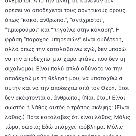
άνθρωποι. Από την άλλη, σε κανέναν δεν
αρέσει να αποδέχεται τους αρνητικούς όρους,
όπως “κακοί άνθρωποι”, “αντίχριστοι”,
“τιμωρούμαι” και “πηγαίνω στην κόλαση”. Η
φράση “πάροχος υπηρεσιών” είναι ουδέτερη,
αλλά όπως την καταλαβαίνω εγώ, δεν μπορώ
να την αποδεχτώ· μια χαρά φτάνει που δεν τη
σιχαίνομαι. Είναι πολύ απλά αδύνατο να την
αποδεχτώ με τη θέλησή μου, να υποταχθώ σ’
αυτήν και να την αποδεχτώ από τον Θεό». Έτσι
δεν σκέφτονται οι άνθρωποι; (Ναι, έτσι.) Είναι
σωστός ή λάθος αυτός ο τρόπος σκέψης; (Είναι
λάθος.) Πότε κατάλαβες ότι είναι λάθος; Μόλις
τώρα, σωστά; Εδώ υπάρχει πρόβλημα. Μόλις