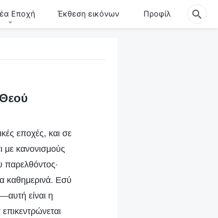
έα Εποχή
Έκθεση εικόνων
Προφίλ
 Θεού
κές εποχές, και σε
ι με κανονισμούς
ου παρελθόντος·
για καθημερινά. Εσύ
—αυτή είναι η
 επικεντρώνεται