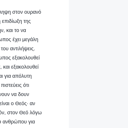
νάληψη στον ουρανό
η επιδίωξη της
, και το να
ρωπος έχει μεγάλη
 του αντιλήψεις.
ρωπος εξακολουθεί
, και εξακολουθεί
αι για απόλυτη
ιστεύεις ότι
ένουν να δουν
είναι ο Θεός· αν
πόν, στον Θεό λόγω
ου ανθρώπου για