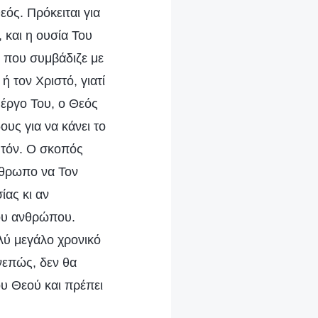
Θεός. Πρόκειται για
, και η ουσία Του
 που συμβάδιζε με
ή τον Χριστό, γιατί
ο έργο Του, ο Θεός
υς για να κάνει το
υτόν. Ο σκοπός
νθρωπο να Τον
ίας κι αν
του ανθρώπου.
λύ μεγάλο χρονικό
υνεπώς, δεν θα
ου Θεού και πρέπει