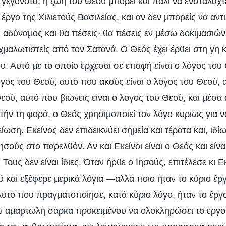
γεγονότα, η ζωή του Θεού μπορεί και πάλι να ενσταλαχ
ο έργο της Χιλιετούς Βασιλείας, και αν δεν μπορείς να αντ
ις αδύναμος και θα πέσεις· θα πέσεις εν μέσω δοκιμασιών
χμαλωτιστείς από τον Σατανά. Ο Θεός έχει έρθει στη γη 
ου. Αυτό με το οποίο έρχεσαι σε επαφή είναι ο λόγος του
λόγος του Θεού, αυτό που ακούς είναι ο λόγος του Θεού, 
Θεού, αυτό που βιώνεις είναι ο λόγος του Θεού, και μέσα
ήν τη φορά, ο Θεός χρησιμοποιεί τον λόγο κυρίως για ν
ωση. Εκείνος δεν επιδεικνύει σημεία και τέρατα και, ιδίως
ησούς στο παρελθόν. Αν και Εκείνοι είναι ο Θεός και είνα
 Τους δεν είναι ίδιες. Όταν ήρθε ο Ιησούς, επιτέλεσε κι 
ύ και εξέφερε μερικά λόγια —αλλά ποιο ήταν το κύριο έρ
υτό που πραγματοποίησε, κατά κύριο λόγο, ήταν το έργ
ην αμαρτωλή σάρκα προκειμένου να ολοκληρώσει το έργ