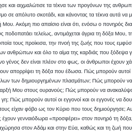
ε και αιχμαλώτισε τα τέκνα των προγόνων της ανθρωπό
μο σε απόλυτο σκοτάδι, και κάνοντας τα τέκνα αυτά να 
Μου. Ακόμη πιο απαίσιο είναι ότι, ενόσω ο πονηρός δια
 ποδοπατάει τελείως, αντιμάχεται άγρια τη δόξα Μου, τ
 οποία τους προίκισα, την πνοή της ζωής που τους εμφύ
ων ανθρώπων και όλο το αίμα της καρδιάς που ξόδεψα γ
νο γένος δεν είναι πλέον στο φως, οι άνθρωποι έχουν χά
χουν απορρίψει τη δόξα που έδωσα. Πώς μπορούν αυτοί
ς όλων των δημιουργημένων πλασμάτων; Πώς μπορούν να
παρξή Μου στους ουρανούς; Πώς μπορούν να ανακαλύψο
γη; Πώς μπορούν αυτοί οι εγγονοί και οι εγγονές να δου
τους είχαν φόβο ως τον Κύριο που τους δημιούργησε; Αυ
ς έχουν γενναιόδωρα «προσφέρει» στον πονηρό τη δόξα, 
αχώρησα στον Αδάμ και στην Εύα, καθώς και τη ζωή π