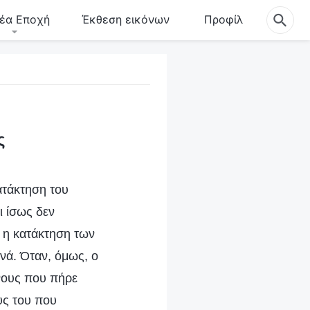
έα Εποχή
Έκθεση εικόνων
Προφίλ
ς
ατάκτηση του
 ίσως δεν
ι η κατάκτηση των
νά. Όταν, όμως, ο
ίνους που πήρε
υς του που