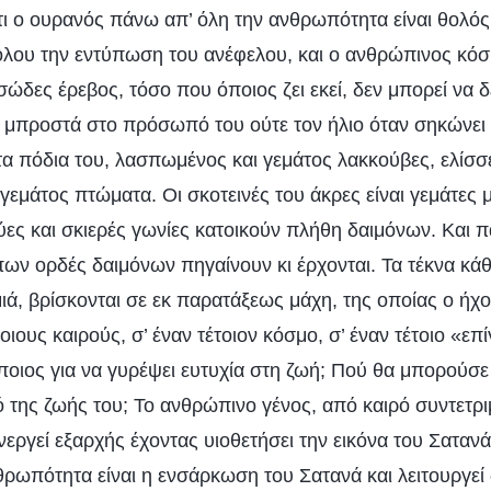
ι ο ουρανός πάνω απ’ όλη την ανθρωπότητα είναι θολός 
θόλου την εντύπωση του ανέφελου, και ο ανθρώπινος κόσ
ώδες έρεβος, τόσο που όποιος ζει εκεί, δεν μπορεί να δε
ι μπροστά στο πρόσωπό του ούτε τον ήλιο όταν σηκώνει 
α πόδια του, λασπωμένος και γεμάτος λακκούβες, ελίσσε
 γεμάτος πτώματα. Οι σκοτεινές του άκρες είναι γεμάτες
ύες και σκιερές γωνίες κατοικούν πλήθη δαιμόνων. Και 
ν ορδές δαιμόνων πηγαίνουν κι έρχονται. Τα τέκνα κάθ
ιά, βρίσκονται σε εκ παρατάξεως μάχη, της οποίας ο ήχο
τοιους καιρούς, σ’ έναν τέτοιον κόσμο, σ’ έναν τέτοιο «επ
ποιος για να γυρέψει ευτυχία στη ζωή; Πού θα μπορούσε 
ό της ζωής του; Το ανθρώπινο γένος, από καιρό συντετρ
νεργεί εξαρχής έχοντας υιοθετήσει την εικόνα του Σατα
θρωπότητα είναι η ενσάρκωση του Σατανά και λειτουργεί