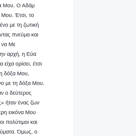
α Μου. Ο Αδάμ
 Μου. Έτσι, το
νο με τη ζωτική
οντας πνεύμα και
 να Με
την αρχή, η Εύα
είχα ορίσει, έτσι
τη δόξα Μου,
νο με τη δόξα Μου.
αν ο δεύτερος
» ήταν ένας ζων
ερη εικόνα Μου
ι πολύτιμοι και
εύματα. Όμως, ο