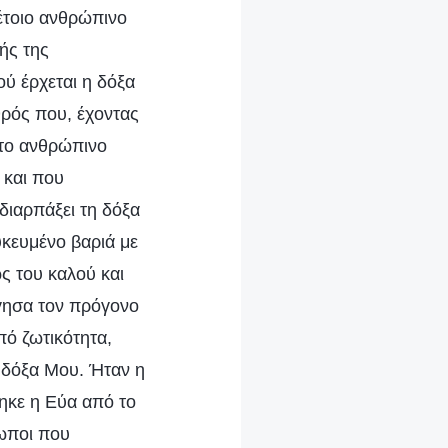
έτοιο ανθρώπινο
ής της
ού έρχεται η δόξα
χθρός που, έχοντας
 το ανθρώπινο
 και που
διαρπάξει τη δόξα
υκευμένο βαριά με
ς του καλού και
ργησα τον πρόγονο
πό ζωτικότητα,
η δόξα Μου. Ήταν η
ηκε η Εύα από το
ρωποι που