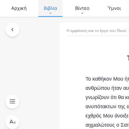
Αρχική
Βιβλία
Βίντεο
Ύμνοι
Η εμφάνιση και το έργο του Θεού
τό το βιβλίο
Το καθήκον Μου ήτ
ανθρώπου ήταν αυτ
γνωρίζουν ότι θα 
ανυπότακτων της α
εχθρός Μου άνοιξε 
αιχμαλώτους ο Σατ