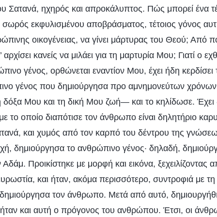
του Σατανά, ηχηρός και απροκάλυπτος. Πώς μπορεί ένα τ
ος σωρός εκφυλισμένου αποβράσματος, τέτοιος γόνος αυτ
ώπινης οικογένειας, να γίνει μάρτυρας του Θεού; Από π
 αρχίσει κανείς να μιλάει για τη μαρτυρία Μου; Γιατί ο ε
ώπινο γένος, ορθώνεται εναντίον Μου, έχει ήδη κερδίσει
ινο γένος που δημιούργησα προ αμνημονεύτων χρόνων
 δόξα Μου και τη δική Μου ζωή— και το κηλίδωσε. Έχει 
με το οποίο διαπότισε τον άνθρωπο είναι δηλητήριο καρ
ατανά, και χυμός από τον καρπό του δέντρου της γνώσεω
ρχή, δημιούργησα το ανθρώπινο γένος· δηλαδή, δημιού
Αδάμ. Προικίστηκε με μορφή και εικόνα, ξεχειλίζοντας α
ευρωστία, και ήταν, ακόμα περισσότερο, συντροφιά με τ
δημιούργησα τον άνθρωπο. Μετά από αυτό, δημιουργήθ
 ήταν και αυτή ο πρόγονος του ανθρώπου. Έτσι, οι άνθ