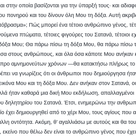
αι στην οποία βασίζονται για την ύπαρξή τους· και αδι
ου πονηρού και του δίνουν όλη Μου τη δόξα. Αυτή ακριβώ
όβρασμα»; Πώς μπορεί ένα τέτοιο ανθρώπινο γένος, τέτ
ινούμενα πτώματα, τέτοιες φιγούρες του Σατανά, τέτοιοι 
 δόξα Μου; Θα πάρω πίσω τη δόξα Μου, θα πάρω πίσω 
σα στους ανθρώπους, και όλα όσα κάποτε Μου ανήκαν 
προ αμνημονεύτων χρόνων —θα κατακτήσω πλήρως το 
έπει να γνωρίζεις ότι οι άνθρωποι που δημιούργησα ήταν
 εικόνα Μου και τη δόξα Μου. Δεν ανήκαν στον Σατανά, ο
αλλά ήταν καθαρά μια δική Μου εκδήλωση, απαλλαγμένοι 
ου δηλητηρίου του Σατανά. Έτσι, ενημερώνω την ανθρωπ
ίο έχει δημιουργηθεί από το χέρι Μου, τους αγίους που 
άλλη οντότητα. Ακόμη, θ’ αγαλλιάσω με αυτούς και θα τ
 εκείνο που θέλω δεν είναι το ανθρώπινο γένος που έχει