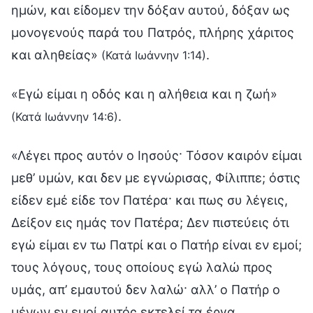
ημών, και είδομεν την δόξαν αυτού, δόξαν ως
μονογενούς παρά του Πατρός, πλήρης χάριτος
και αληθείας»
.
(Κατά Ιωάννην 1:14)
«Εγώ είμαι η οδός και η αλήθεια και η ζωή»
.
(Κατά Ιωάννην 14:6)
«Λέγει προς αυτόν ο Ιησούς· Τόσον καιρόν είμαι
μεθ’ υμών, και δεν με εγνώρισας, Φίλιππε; όστις
είδεν εμέ είδε τον Πατέρα· και πως συ λέγεις,
Δείξον εις ημάς τον Πατέρα; Δεν πιστεύεις ότι
εγώ είμαι εν τω Πατρί και ο Πατήρ είναι εν εμοί;
τους λόγους, τους οποίους εγώ λαλώ προς
υμάς, απ’ εμαυτού δεν λαλώ· αλλ’ ο Πατήρ ο
μένων εν εμοί αυτός εκτελεί τα έργα.