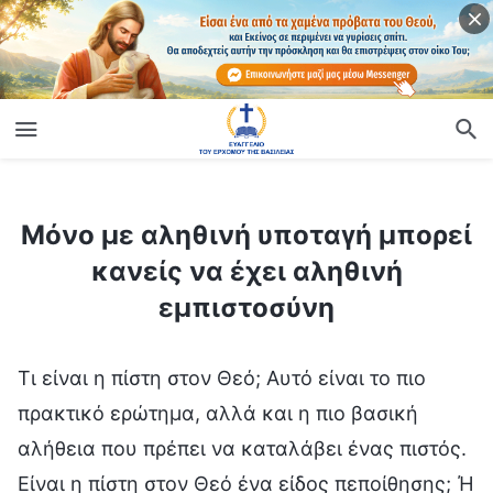
ίο
Μόνο με αληθινή υποταγή μπορεί κανείς να έχει αληθινή εμπιστοσύνη
Μόνο με αληθινή υποταγή μπορεί
κανείς να έχει αληθινή
εμπιστοσύνη
Τι είναι η πίστη στον Θεό; Αυτό είναι το πιο πρακτικό ερώτημα, αλλά και η πιο βασική αλήθεια που πρέπει να καταλάβει ένας πιστός. Είναι η πίστη στον Θεό ένα είδος πεποίθησης; Ή μήπως είναι μια κατεύθυνση κι ένας στόχος στη ζωή του ανθρώπου; Βαθιά μέσα σου, ποιος είναι ο απώτερος σκοπός της πίστης; Γιατί θες να έχεις πίστη στον Θεό; Δηλαδή, ποιο είναι το δικό σου πιστεύω; Ποια είναι η βάση και το θεμέλιο της πίστης σου στον Θεό; Ποιο είναι το κίνητρό σου; Μ’ άλλα λόγια, με τι πρόθεση και με τι σκοπό πιστεύεις στον Θεό; Ποιος είναι ο τελικός σκοπός; Αυτά είναι τα πιο πρακτικά ερωτήματα. Μπορούμε να πούμε ότι οι άνθρωποι πιστεύουν στον Θεό και Τον αποδέχονται προκειμένου να κερδίσουν ευλογίες. Πιστεύουν στον Θεό για να έχουν κάπου να εναποθέσουν τις ελπίδες τους, κάτι να λαχταρούν και να επιδιώκουν στο βασίλειο στη σκέψη και στο πνεύμα τους. Αυτή είναι η αρχική πρόθεση που κρύβεται πίσω από την πίστη όλων των ανθρώπων στον Θεό. Ωστόσο, όταν φτάσουν στο σημείο να πιστέψουν στον Θεό, όταν έρθουν σε επαφή με τα λόγια του Θεού, με την αλήθεια, με το έργο Του και με όλους τους ανθρώπους, τα γεγονότα και τα πράγματα που βρίσκονται υπό την κυριαρχία του Θεού, χωρίς να το καταλάβουν, οι απόψεις τους για την πίστη αλλάζουν και αποκτούν κάποια κατανόηση της αλήθειας· μόνο τότε συνειδητοποιούν ότι η πίστη στον Θεό τούς επιτρέπει να αποκτήσουν την αλήθεια, ότι η πίστη είναι το σημαντικότερο πράγμα, ότι μπορεί πραγματικά να αλλάξει τους ανθρώπους με πολλούς τρόπους και τελικά να λύσει το πρόβλημα της ανθρώπινης διαφθοράς. Για να έχετε πίστη στον Θεό, πρέπει πρώτα να δώσετε απαντήσεις στα παρακάτω ερωτήματα: Γιατί πιστεύουν οι άνθρωποι στον Θεό; Ποιος είναι ο σκοπός της πίστης στον Θεό; Ποιο είναι το κίνητρο για την πίστη στον Θεό; Ποια είναι η αρχική επιθυμία και βλέψη που έχει κανείς για να πιστέψει στον Θεό; Πόσο έχετε σκεφτεί αυτά τα ερωτήματα; Έχετε τις σωστές απαντήσεις; (Στην αρχή, πίστευα στον Θεό γιατί ήθελα να κερδίσω ευλογίες. Αφού βίωσα κάποια κρίση και παίδευση από τα λόγια του Θεού, κατάλαβα πως επιδίωκα μόνο ευλογίες, πως δεν είχα ίχνος συνείδησης ή λογικής και πως φερόμουν πολύ εγωιστικά. Ένιωσα πως είχα διαφθαρεί σε μεγάλο βαθμό απ’ τον Σατανά κι έτσι λαχταρούσα να γίνω ένας άνθρωπος με συνείδηση και λογική, ένας άνθρωπος που θα μπορούσε να σταθεί στη θέση που αρμόζει σε ένα δημιούργημα και ν’ ακολουθεί τον Θεό. Σήμερα, μόνο αυτά τα ελάχιστα πράγματα ξέρω.) Όταν οι άνθρωποι αρχίζουν να πιστεύουν στον Θεό, θέλουν πάντα να κερδίζουν χάρη, να κερδίζουν ευλογίες και προνόμια, να ικανοποιούν διάφορες πνευματικές και σαρκικές ανάγκες και επιθυμίες. Από το πρώτο στάδιο της πίστης τους, κατά το οποίο επιδιώκουν αυτά τα πράγματα, περνούν από πολλά βάσανα και πλέον κατανοούν ότι η πίστη είναι σημαντική για λόγους πολύ μεγαλύτερους απ’ αυτά τα πράγματα. Η σημασία της πίστης είναι πολύ βαθιά και πολύ πρακτική, και τα προνόμια που εξασφαλίζουν οι άνθρωποι είναι τόσα, που δεν συνοψίζονται με λίγα λόγια. Για να έχει κανείς πίστη στον Θεό, θα πρέπει πρώτα να λύσει τα προβλήματα της διεφθαρμένης διάθεσης και της αμαρτίας του ανθρώπου, αλλά και να καταφέρει να υποταχθεί τον Θεό και να Τον γνωρίσει. Μόνο με αυτόν τον τρόπο μπορεί να απαλλαγεί πραγματικά από τη διεφθαρμένη του διάθεση και να διαφύγει από την επιρροή του Σατανά, ώστε να στραφεί απόλυτα στον Θεό. Οι άνθρωποι πιστεύουν στον Θεό και Τον ακολουθούν για να κερδίσουν από Εκείνον την αλήθεια και ζωή, και να γίνουν τελικά άνθρωποι που εναρμονίζονται με τις προθέσεις του Θεού και μπορούν να υποτάσσονται σε Αυτόν και να Τον λατρεύουν. Αυτό είναι το πραγματικό νόημα της πίστης. Αν εξετάσουμε πώς κατανοούν οι άνθρωποι την πίστη, καταλαβαίνουμε ότι οι απόψεις, οι προθέσεις και τα κίνητρά τους σχετικά μ’ αυτήν έχουν υποστεί μια μεγάλη αλλαγή. Και τι την προκάλεσε αυτήν την αλλαγή; (Το ότι ο Θεός έχει εκφράσει την αλήθεια, αλλά και όλο το έργο που έχει επιτελέσει στους ανθρώπους.) Σωστά. Αυτή η αλλαγή δεν έχει γίνει απλώς με το πέρασμα του χρόνου ούτε σου την επιβάλλει κανένας. Δεν είναι αποτέλεσμα της επιρροής που έχουν οι θρησκευτικές διδαχές ούτε είναι κάποια μόλυνση απ’ αυτές. Ούτε βέβαια οι ουρανοί συγκινήθηκαν και αποφάσισαν να σ’ αλλάξουν και να σε κάνουν καλύτερο και πιο ανθρώπινο επειδή είσαι καλόκαρδος. Όλα αυτά είναι ανθρώπινες αντιλήψεις και φαντασιοκοπίες. Για την ακρίβεια, το πιο πρακτικό όφελος που κερδίζουν οι άνθρωποι είναι ότι με την καθοδήγηση των λόγων του Θεού, με το πότισμα των λόγων του Θεού και με ποιμένα τα λόγια αυτά, καταλήγουν να κατανοήσουν την αλήθεια και τις προθέσεις του Θεού, και να διακρίνουν ξεκάθαρα το σκοτάδι και το κακό στους άλλους, ενώ και οι ιδέες κι οι απόψεις τους αλλάζουν σημαντικά. Τι φέρνει αυτές τις αλλαγές; H σταδιακή και βαθμιαία εμπειρία στο έργο και στα λόγια του Θεού. Τι περιλαμβάνουν, λοιπόν, αυτές οι αλλαγές; Το μεγαλύτερο ζήτημα της πίστης: το ζήτημα της σωτηρίας. Αυτό είναι το απώτερο νόημα της πίστης του ανθρώπου. Στην πραγματικότητα, οι άνθρωποι δεν ζητούν πολλά από την πίστη. Στόχος τους είναι απλώς να κερδίσουν χάρη και να αναζητήσουν γαλήνη. Στη συνέχεια, ο στόχος αυτός μετατρέπεται σε επιθυμία να είναι καλοί και όχι κακοί άνθρωποι και, αυτό που θέλουν στο τέλος είναι να εξασφαλίσουν απλώς έναν καλό προορισμό. Ωστόσο, εδώ έγκειται και το μεγαλύτερο ερώτημα: τι θέλει να πετύχει ο Θεός στην πραγματικότητα μέσα από το έργο της κρίσης και του εξαγνισμού που επιτελεί, και μέσω της σωτηρίας του ανθρώπου; Αυτό είναι που πρέπει να καταλάβουν οι άνθρωποι. Τι μέσα χρησιμοποιεί ο Θεός στο έργο Του για τη σωτηρία του ανθρώπου για να πετύχει αυτήν τη σωτηρία; Χρησιμοποιεί την κατανόηση της αλήθειας και των λόγων Του από μέρους τους, κι έπειτα την κρίση και την παίδευσή, τις δοκιμασίες και τους εξευγενισμούς που βιώνουν, καθώς και την απαλλαγή τους από την αμαρτία και την επιρροή του Σατανά. Σε τελική ανάλυση, ποιο είναι το απώτερο νόημα της πίστης των ανθρώπων; Με απλά λόγια, η σωτηρία. Τι ακριβώς είναι η σωτηρία; Και ποια είναι η σημασία της σωτηρίας; Θέλω να το σκεφτείτε όλοι σας. (Σημαίνει ότι μπορούμε να απαλλαγούμε από τη σκοτεινή επιρροή του Σατανά, να στραφούμε απόλυτα στον Θεό και, τελικά, να επιβιώσουμε.) (Οι άνθρωποι ζουν υπό τη δύναμη του Σατανά και ως εκ τούτου τους αξίζει ο θάνατος, αλλά μέσα από την εμπειρία του έργου του Θεού, μπορούν να σωθούν, κι έτσι να αποφύγουν τον θάνατο.) Όλοι το καταλαβαίνετε αυτό και μπορείτε να το εξηγήσετε σε επίπεδο δόγματος, αλλά δεν ξέρετε καθόλου τι πραγματικά σημαίνει να σώζεται κανείς. Είναι, λοιπόν, η σωτηρία η απαλλαγή από τις διεφθαρμένες διαθέσεις σου; Η σωτηρία σου σημαίνει μήπως ότι δεν λες ψέματα, ότι είσαι ειλικρινής και παύεις να επαναστατείς εναντίον του Θεού; Πώς είναι οι άνθρωποι αφού σωθούν; Με απλά λόγια, σωτηρία σημαίνει ότι θα μπορείς να συνεχίσεις να ζεις, ότι έχεις επαναφερθεί στη ζωή. Κάποτε ζούσες μέσα στην αμαρτία κι ήταν σίγουρο ότι θα πέθαινες. Στα μάτια του Θεού, ήσουν ήδη νεκρός. Πού βασίζεται αυτό που λέω; Υπό τίνος τη δύναμη ζουν οι άνθρωποι προτού φτάσουν στη σωτηρία; (Υπό τη δύναμη του Σατανά.) Και σύμφωνα με τι ζουν οι άνθρωποι υπό τη δύναμη του Σατανά; Ζουν σύμφωνα με τη φύση του Σατανά και τις διεφθαρμένες του διαθέσεις. Τότε, όλο τους το είναι —η σάρκα τους και όλες οι άλλες πτυχές, όπως το πνεύμα και οι σκέψεις τους— είναι ζωντανό ή νεκρό; Από την οπτική του Θεού έχουν πεθάνει, είναι ζωντανοί-νεκροί. Επιφανειακά δείχνεις να αναπνέεις και να σκέφτεσαι, όμως το μόνο που σκέφτεσαι διαρκώς είναι το κακό, αψηφώντας τον Θεό και επαναστατώντας εναντίον του Θεού, όλες σου οι σκέψεις αφορούν πράγματα που ο Θεός απεχθάνεται, μισεί και καταδικάζει. Στα μάτια του Θεού, όλα αυτά τα πράγματα όχι μόνο είναι της σάρκας, αλλά είναι εξ ολοκλήρου του Σατανά και των διαβόλων. Άρα, στα μάτια του Θεού, είναι καν άνθρωποι τα διεφθαρμένα ανθρώπινα όντα; Ούτε καν· είναι κτήνη και διάβολοι. Είναι ζωντανοί σατανάδες! Όλοι οι άνθρωποι ζούνε σύμφωνα με τη φύση και τη διάθεση του Σατανά, και ο Θεός τούς βλέπει ως ζωντανούς σατανάδες ντυμένους με ανθρώπινη σάρκα, ως διαβόλους με ανθρώπινο δέρμα. Ο Θεός χαρακτηρίζει αυτούς τους ανθρώπους ζωντανούς-νεκρούς, πεθαμένους. Το έργο της σωτηρίας που επιτελεί τώρα ο Θεός είναι να παίρνει τους ζωντανούς-νεκρούς που ζουν σύμφωνα με τις διεφθαρμένες διαθέσεις και τη διεφθαρμένη ουσία του Σατανά —τους νεκρούς— και να τους μετατρέπει σε ζωντανούς ανθρώπους. Αυτή είναι η σημασία της σωτηρίας. Ο άνθρωπος πιστεύει στον Θεό για να σωθεί. Τι σημαίνει «να σωθεί»; Όταν κάποιος αποκτά τη σωτηρία του Θεού, είναι νεκρός που γίνεται ζωντανός. Ενώ κάποτε ήταν του Σατανά κι ήταν σίγουρο ότι θα πέθαινε, τώρα έρχεται στη ζωή ως άνθρωπος που ανήκει στον Θεό. Αν οι άνθρωποι πιστεύουν και ακολουθούν τον Θεό σε σημείο που μπορούν να υποτάσσονται σε Αυτόν, να Τον γνωρίζουν και να υποκλίνονται σ’ Εκείνον λατρεύοντάς Τον, αν δεν έχουν πια βαθιά μέσα τους αντίσταση και επαναστατικότητα εναντίον Του και πάψουν να Τον αψηφούν ή να Του επιτίθενται, και μπορούν να υποταχθούν πραγματικά σ’ Εκείνον, τότε στα μάτια του Θεού είναι αληθινοί ζωντανοί άνθρωποι. Είναι ζωντανός άνθρωπος κάποιος που αναγνωρίζει τον Θεό μόνο στα λόγια; (Όχι.) Πώς είναι, λοιπόν, ένας ζωντανός άνθρωπος; Ποιες είναι οι πραγματικές εκδηλώσεις των ζωντανών ανθρώπων; Τι πρέπει να διαθέτουν οι ζωντανοί άνθρωποι; Πείτε Μου τις απόψεις σας. (Εκείνοι που μπορούν να αποδεχθούν την αλήθεια είναι ζωντανοί άνθρωποι. Όταν οι σκέψεις και οι απόψεις των ανθρώπων, καθώς και οι οπτικές τους για τα πράγματα, αλλάζουν και εναρμονίζονται με τον λόγο του Θεού, τότε είναι ζωντανοί άνθρωποι.) (Ζωντανοί άνθρωποι είναι αυτοί που κατανοούν την αλήθεια και μπορούν να την κάνουν πράξη.) (Κάποιος που έχει φόβο Θεού κι αποφεύγει το κακό, όπως ο Ιώβ, είναι ζωντανός άνθρωπος.) (Οι άνθρωποι που γνωρίζουν τον Θεό, που μπορούν να ζουν σύμφωνα με τα λόγια Του και να βιώνουν την αλήθεια-πραγματικότητα είναι ζωντανοί άνθρωποι.) Ο καθένας από σας μίλησε για μία μορφή εκδήλωσης. Για να σωθεί κάποιος και να γίνει ζωντανός άνθρωπος τελικά, πρέπει τουλάχιστον να μπορεί να υπακούει στα λόγια του Θεού και να μιλάει με συνείδηση και λογική. Πρέ