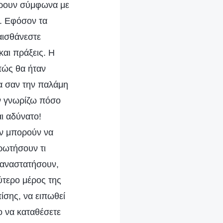
δρουν σύμφωνα με
. Εφόσον τα
αισθάνεστε
και πράξεις. Η
πώς θα ήταν
να σαν την παλάμη
εν γνωρίζω πόσο
αι αδύνατο!
εν μπορούν να
ρωτήσουν τι
επαναστατήσουν,
ύτερο μέρος της
ίσης, να ειπωθεί
ο να καταθέσετε