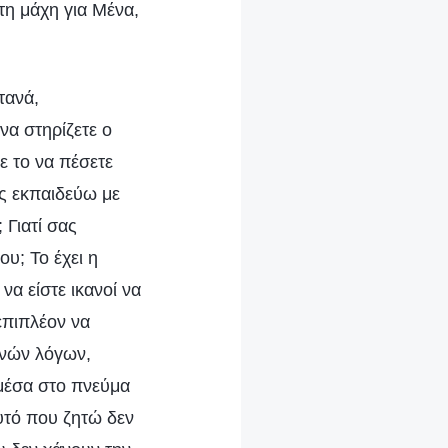
τη μάχη για Μένα,
τανά,
να στηρίζετε ο
ε το να πέσετε
ας εκπαιδεύω με
 Γιατί σας
υ; Το έχει η
α είστε ικανοί να
επιπλέον να
ινών λόγων,
 μέσα στο πνεύμα
υτό που ζητώ δεν