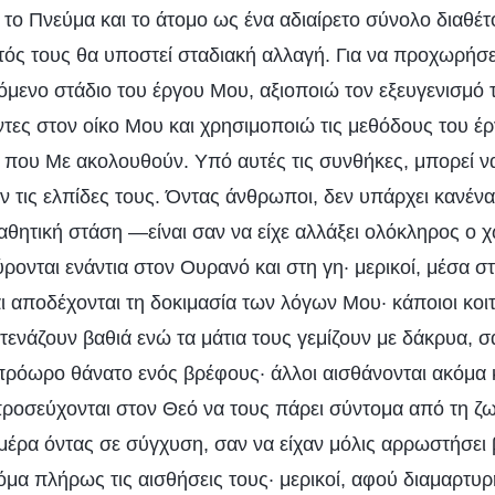
ν το Πνεύμα και το άτομο ως ένα αδιαίρετο σύνολο διαθ
τός τους θα υποστεί σταδιακή αλλαγή. Για να προχωρήσε
μενο στάδιο του έργου Μου, αξιοποιώ τον εξευγενισμό 
τες στον οίκο Μου και χρησιμοποιώ τις μεθόδους του έρ
 που Με ακολουθούν. Υπό αυτές τις συνθήκες, μπορεί να 
ν τις ελπίδες τους. Όντας άνθρωποι, δεν υπάρχει κανένα
παθητική στάση —είναι σαν να είχε αλλάξει ολόκληρος ο 
ονται ενάντια στον Ουρανό και στη γη· μερικοί, μέσα σ
αι αποδέχονται τη δοκιμασία των λόγων Μου· κάποιοι κοι
τενάζουν βαθιά ενώ τα μάτια τους γεμίζουν με δάκρυα, σ
 πρόωρο θάνατο ενός βρέφους· άλλοι αισθάνονται ακόμα 
 προσεύχονται στον Θεό να τους πάρει σύντομα από τη ζω
μέρα όντας σε σύγχυση, σαν να είχαν μόλις αρρωστήσει 
κόμα πλήρως τις αισθήσεις τους· μερικοί, αφού διαμαρτυ