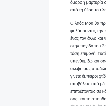
όμορφη μαρτυρία σ’
από τη θέση του λ
Ο λαός Μου θα πρέ
φυλάσσοντας την πύ
ένας τον άλλο και 
στην παγίδα του Σα
τόση επιμονή; Γιατ
υπενθυμίζω και σας
σκέψη σας αποδώσε
γίνετε έμπειροι χτ
αποβάλετε από μέσ
επιτρέποντας σε κά
σας, και το σπουδ