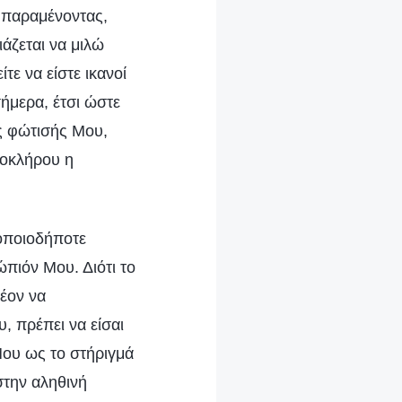
, παραμένοντας,
άζεται να μιλώ
τε να είστε ικανοί
ήμερα, έτσι ώστε
της φώτισής Μου,
ολοκλήρου η
 οποιοδήποτε
ώπιόν Μου. Διότι το
λέον να
, πρέπει να είσαι
Μου ως το στήριγμά
στην αληθινή