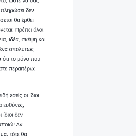
πο, ώστε να σας
ω πληρώσει δεν
σεται θα έρθει
εται; Πρέπει όλοι
ια, ιδέα, σκέψη και
νένα απολύτως
 ότι το μόνο που
εστε περαιτέρω;
δή εσείς οι ίδιοι
α ευθύνες,
 ίδιοι δεν
οποιώ! Αν
μα, τότε θα