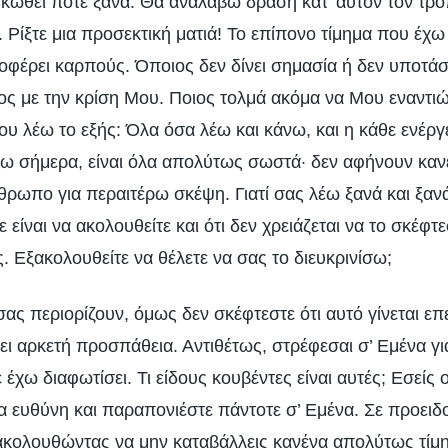
κωθεί ποτέ ξανά. Θα αναλάβω δράση κατ’ αυτόν τον τρό
. Ρίξτε μια προσεκτική ματιά! Το επίπονο τίμημα που έχ
οφέρει καρπούς. Όποιος δεν δίνει σημασία ή δεν υποτάσ
ς με την κρίση Μου. Ποιος τολμά ακόμα να Μου εναντιών
υ λέω το εξής: Όλα όσα λέω και κάνω, και η κάθε ενέργε
ω σήμερα, είναι όλα απολύτως σωστά· δεν αφήνουν κα
θρωπο για περαιτέρω σκέψη. Γιατί σας λέω ξανά και ξανά
ε είναι να ακολουθείτε και ότι δεν χρειάζεται να το σκέφτ
ς. Εξακολουθείτε να θέλετε να σας το διευκρινίσω;
ας περιορίζουν, όμως δεν σκέφτεστε ότι αυτό γίνεται επει
ει αρκετή προσπάθεια. Αντιθέτως, στρέφεσαι σ’ Εμένα γι
 έχω διαφωτίσει. Τι είδους κουβέντες είναι αυτές; Εσείς οι
α ευθύνη και παραπονιέστε πάντοτε σ’ Εμένα. Σε προειδ
εξακολουθώντας να μην καταβάλλεις κανένα απολύτως τίμη