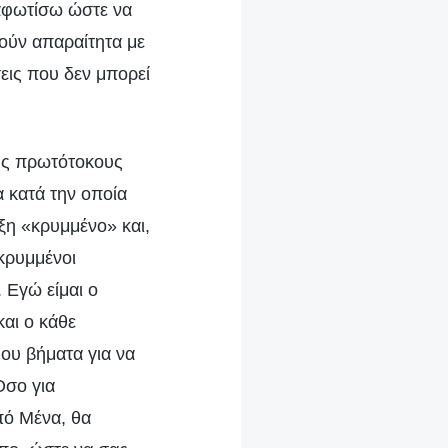
διαφωτίσω ώστε να
ούν απαραίτητα με
εις που δεν μπορεί
υς πρωτότοκους
α κατά την οποία
ξη «κρυμμένο» και,
 κρυμμένοι
 Εγώ είμαι ο
αι ο κάθε
ου βήματα για να
Όσο για
πό Μένα, θα