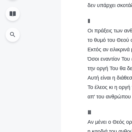
δεν υπάρχει σκοτάδ
Ⅱ
Οι πράξεις των αν
το θυμό του Θεού 
Εκτός αν ειλικρινά
Όσοι εναντίον Του 
την οργή Του θα δε
Αυτή είναι η διάθε
Το έλεος κι η οργή
απ' του ανθρώπου τ
Ⅲ
Αν μένει ο Θεός ο
η καρδιά του ανθρ