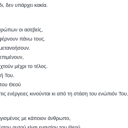
ι, δεν υπάρχει κακία.
θρώπων οι ασεβείς,
φέρνουν πάνω τους.
 μετανοήσουν.
επιμένουν,
χτούν μέχρι το τέλος.
σή Του.
 του Θεού
ις ενέργειες κινούνται κι από τη στάση του ενώπιόν Του
ργισμένος με κάποιον άνθρωπο,
ώπου αυτού είναι εναντίον του Θεού,