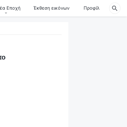
έα Εποχή
Έκθεση εικόνων
Προφίλ
πο