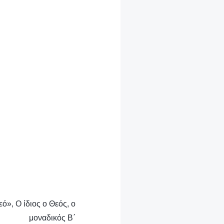
.
ό», Ο ίδιος ο Θεός, ο
μοναδικός Β΄