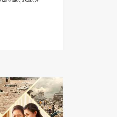
 και ο ίδιος ο Θεός Α΄