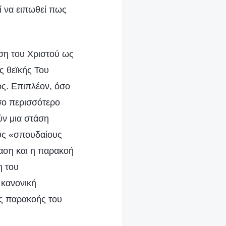
ί να ειπωθεί πως
ύση του Χριστού ως
ς θεϊκής Του
ός. Επιπλέον, όσο
όσο περισσότερο
ύν μια στάση
ους «σπουδαίους
αση και η παρακοή
η του
 κανονική
ης παρακοής του