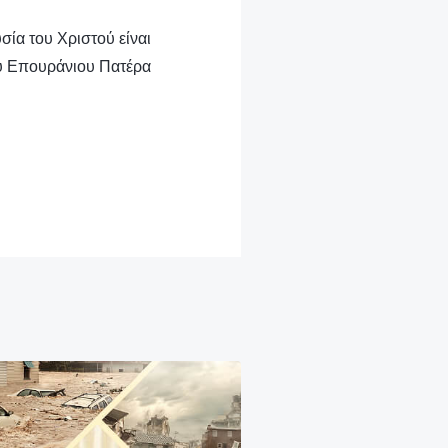
σία του Χριστού είναι
υ Επουράνιου Πατέρα