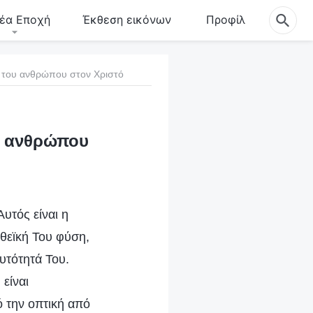
έα Εποχή
Έκθεση εικόνων
Προφίλ
ς του ανθρώπου στον Χριστό
ου ανθρώπου
υτός είναι η
θεϊκή Του φύση,
αυτότητά Του.
είναι
ό την οπτική από