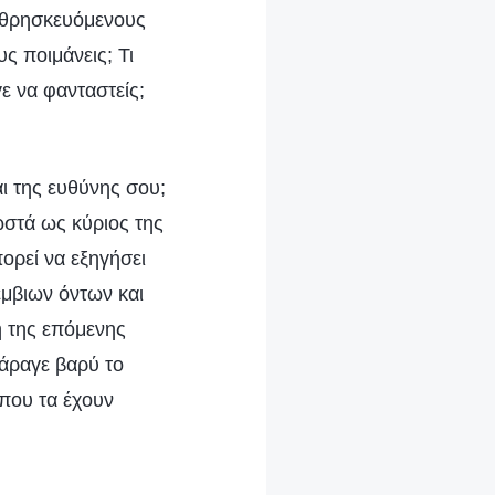
ίς θρησκευόμενους
ς ποιμάνεις; Τι
ε να φανταστείς;
ι της ευθύνης σου;
ωστά ως κύριος της
ορεί να εξηγήσει
έμβιων όντων και
η της επόμενης
 άραγε βαρύ το
που τα έχουν