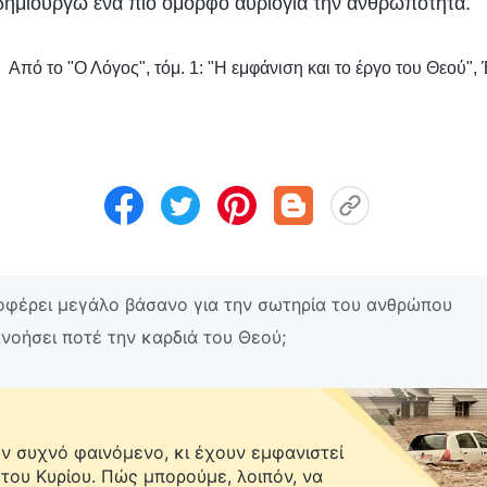
ημιουργώ ένα πιο όμορφο αύριογια την ανθρωπότητα.
Από το "Ο Λόγος", τόμ. 1: "Η εμφάνιση και το έργο του Θεού", 
φέρει μεγάλο βάσανο για την σωτηρία του ανθρώπου
νοήσει ποτέ την καρδιά του Θεού;
 συχνό φαινόμενο, κι έχουν εμφανιστεί
 του Κυρίου. Πώς μπορούμε, λοιπόν, να