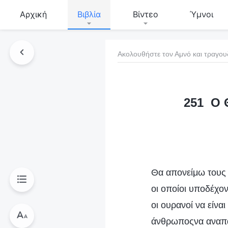
Αρχική
Βιβλία
Βίντεο
Ύμνοι
Ακολουθήστε τον Αμνό και τραγου
τό το βιβλίο
251 Ο Θ
Θα απονείμω τους 
οι οποίοι υποδέχο
οι ουρανοί να είνα
άνθρωποςνα αναπαύ