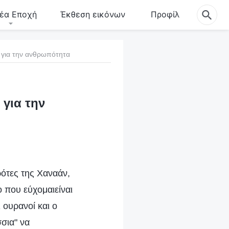
έα Εποχή
Έκθεση εικόνων
Προφίλ
 για την ανθρωπότητα
 για την
ότες της Χαναάν,
 που εύχομαιείναι
ι ουρανοί και ο
σια" να