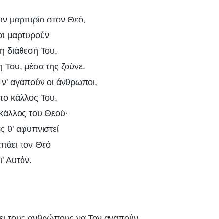
υν μαρτυρία στον Θεό,
και μαρτυρούν
 τη διάθεσή Του.
 Του, μέσα της ζούνε.
 ν' αγαπούν οι άνθρωποι,
το κάλλος Του,
 κάλλος του Θεού·
ς θ' αφυπνιστεί
απάει τον Θεό
ι' Αυτόν.
ει τους ανθρώπους να Τον αγαπούν