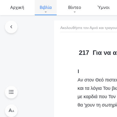
Αρχική
Βιβλία
Βίντεο
Ύμνοι
Ακολουθήστε τον Αμνό και τραγου
τό το βιβλίο
217 Για να α
Ⅰ
Αν στον Θεό πιστε
και τα λόγια Του β
με καρδιά που Τον 
θα 'χουν τη σωτηρί