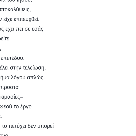
 αποκαλύψεις,
 είχε επιτευχθεί.
ς έχει πει σε εσάς
είτε,
,
 επιπέδου.
λει στην τελείωση,
σχήμα λόγου απλώς.
μπροστά
οκιμασίες–
Θεού το έργο
.
το πετύχει δεν μπορεί·
έργο.