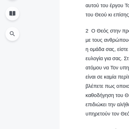
αυτού του έργου Τ
του Θεού κι επίσης
2 Ο Θεός στην πρα
με τους ανθρώπους,
η oμάδα σας, είστε
ευλογία για σας. Σ
ατόμου να Τον υπηρ
είναι σε καμία πε
βλέπετε πως οποιο
καθοδήγηση του Θε
επιδιώκει την αλήθ
υπηρετούν τον Θεό