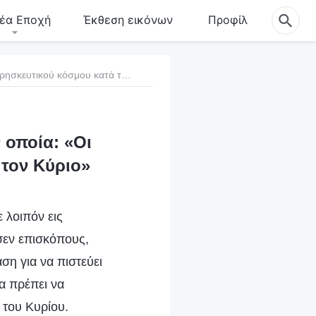
έα Εποχή
Έκθεση εικόνων
Προφίλ
17. Η αντίληψη του θρησκευτικού κόσμου κατά την οποία: «Οι πάστορες και οι πρεσβύτεροι χειροτονούνται από τον Κύριο»
 οποία: «Οι
 τον Κύριο»
 λοιπόν εις
εσεν επισκόπους,
άση για να πιστεύει
θα πρέπει να
 του Κυρίου.