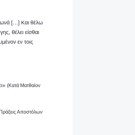
 Ιωνά […] Και θέλω
γης, θέλει είσθαι
λυμένον εν τοις
ει»
(Κατά Ματθαίον
(Πράξεις Αποστόλων