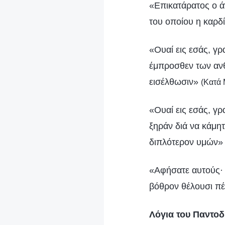
«Επικατάρατος ο ά
του οποίου η καρδ
«Ουαί εις εσάς, γρ
έμπροσθεν των ανθ
εισέλθωσιν»
(Κατά 
«Ουαί εις εσάς, γρ
ξηράν διά να κάμητ
διπλότερον υμών
«Αφήσατε αυτούς· 
βόθρον θέλουσι π
Λόγια του Παντο