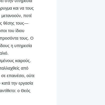
σει στην υπηρεσία
ήρυγμα και να τους
ν μετανοούν, ποτέ
της θέσης τους—
ποι του ίδιου
α προσόντα τους. Ο
ίδους η υπηρεσία
αλιό.
σμένους καιρούς.
απαλλαχθείς από
σε επαινέσει, ούτε
 κατά την εργασία
αντίθετο: ο Θεός