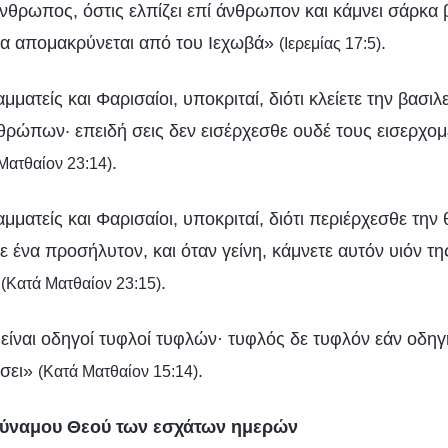
νθρωπος, όστις ελπίζει επί άνθρωπον και κάμνει σάρκα 
ία απομακρύνεται από του Ιεχωβά»
.
(Ιερεμίας 17:5)
αμματείς και Φαρισαίοι, υποκριταί, διότι κλείετε την βασ
ρώπων· επειδή σεις δεν εισέρχεσθε ουδέ τους εισερχομ
.
Ματθαίον 23:14)
αμματείς και Φαρισαίοι, υποκριταί, διότι περιέρχεσθε την
ε ένα προσήλυτον, και όταν γείνη, κάμνετε αυτόν υιόν τη
»
.
(Κατά Ματθαίον 23:15)
είναι οδηγοί τυφλοί τυφλών· τυφλός δε τυφλόν εάν οδηγή
έσει»
.
(Κατά Ματθαίον 15:14)
δύναμου Θεού των εσχάτων ημερών