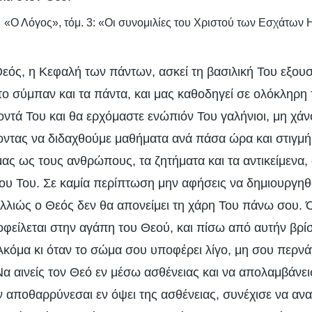
«Ο Λόγος», τόμ. 3: «Οι συνομιλίες του Χριστού των Εσχάτων 
ός, η Κεφαλή των πάντων, ασκεί τη βασιλική Του εξουσ
ο σύμπαν και τα πάντα, και μας καθοδηγεί σε ολόκληρη 
οντά Του και θα ερχόμαστε ενώπιόν Του γαλήνιοι, μη χάν
χοντας να διδαχθούμε μαθήματα ανά πάσα ώρα και στιγμή
ας ως τους ανθρώπους, τα ζητήματα και τα αντικείμενα,
νου Του. Σε καμία περίπτωση μην αφήσεις να δημιουργ
αλλιώς ο Θεός δεν θα απονείμει τη χάρη Του πάνω σου. 
οφείλεται στην αγάπη του Θεού, και πίσω από αυτήν βρίσ
Ακόμα κι όταν το σώμα σου υποφέρει λίγο, μη σου περν
Να αινείς τον Θεό εν μέσω ασθένειας και να απολαμβάνε
 αποθαρρύνεσαι εν όψει της ασθένειας, συνέχισε να ανα