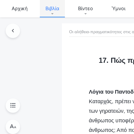
Αρχική
Βιβλία
Βίντεο
Ύμνοι
Οι αλήθεια-πραγματικότητες στις ο
τό το βιβλίο
17. Πώς π
Λόγια του Παντο
Καταρχάς, πρέπει 
των γηρατειών, της
άνθρωπος υποφέρει
άνθρωπος; Από πού