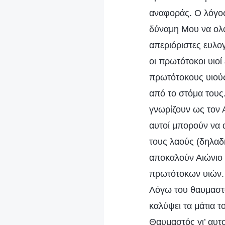
αναφοράς. Ο λόγος
δύναμη Μου να ολο
απεριόριστες ευλο
οι πρωτότοκοι υιοί
πρωτότοκους υιούς
από το στόμα τους.
γνωρίζουν ως τον 
αυτοί μπορούν να 
τους λαούς (δηλαδή
αποκαλούν Αιώνιο 
πρωτότοκων υιών. Ε
Λόγω του θαυμαστο
καλύψει τα μάτια τ
Θαυμαστός γι’ αυτο