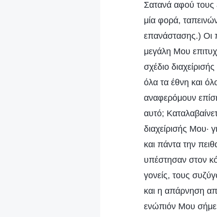
Σατανά αφού τους 
μία φορά, ταπεινώ
επανάστασης.) Οι π
μεγάλη Μου επιτυχ
σχέδιο διαχείρισή
όλα τα έθνη και ό
αναφερόμουν επίση
αυτό; Καταλαβαίνε
διαχείρισής Μου· γ
και πάντα την πει
υπέστησαν στον κό
γονείς, τους συζύγ
και η απάρνηση από
ενώπιόν Μου σήμερ