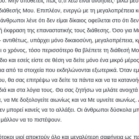
υ. Μην υποθέτεις πως ό,τι λέω είναι ανοησίες· μιλώ μέ
διάθεσής Μου. Επιπλέον, ενεργώ με τη μεγαλοπρέπεια κα
 άνθρωποι λένε ότι δεν είμαι δίκαιος οφείλεται στο ότι δ
ή έκφραση της επαναστατικής τους διάθεσης. Όσο για Μ
· αντιθέτως, υπάρχει μόνο δικαιοσύνη, μεγαλοπρέπεια, κ
ι ο χρόνος, τόσο περισσότερο θα βλέπετε τη διάθεσή Μο
διο και εσείς είστε σε θέση να δείτε μόνο ένα μικρό μέρο
ια από τα στοιχεία που εκδηλώνονται εξωτερικά. Όταν ε
υ, θα σας επιτρέψω να δείτε τα πάντα και να τα κατανοή
ιά και στα λόγια τους. Θα σας ζητήσω να μιλάτε ανοιχτά
, να Με δοξολογείτε αιωνίως και να Με υμνείτε αιωνίως. 
εν μπορεί κανείς να το αλλάξει. Οι άνθρωποι δύσκολα μ
μάλλον να το πιστέψουν.
ότοκοι υιοί αποκτούν όλο και μεγαλύτερη σαφήνεια ως π