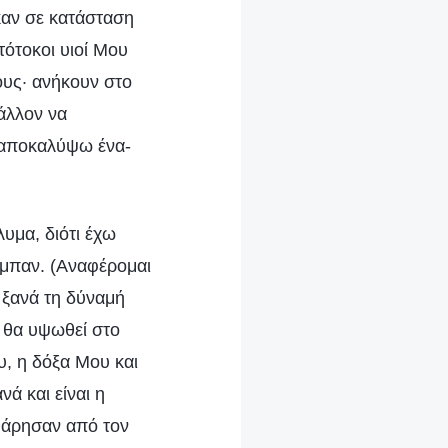
 καν σε κατάσταση
ότοκοι υιοί Μου
τους· ανήκουν στο
μάλλον να
 αποκαλύψω ένα-
υμα, διότι έχω
ύμπαν. (Αναφέρομαι
ι ξανά τη δύναμή
 θα υψωθεί στο
υ, η δόξα Μου και
νά και είναι η
θάρησαν από τον