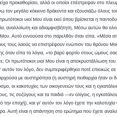
είχα προκαθορίσει, αλλά οι οποίοι επέστρεψαν στο πλε
νω τον μεγάλο κόκκινο δράκοντα και εξουσιάζω όλους το
ρωτότοκοι υιοί Μου είναι εκεί όπου βρίσκεται η παντοδυ
ία, αναλλοίωτη και αδιαμφισβήτητη. Μέσω αυτών θα ο
ς Μου. Αυτό εννοούσα στο παρελθόν όταν είπα, «Μέσα α
λους τους λαούς να επιστρέψουν ενώπιον του θρόνου Μο
ς όταν είπα τα λόγια, «το βαρύ φορτίο στους ώμους σας
τε; Οι πρωτότοκοι υιοί Μου είναι η αποκρυστάλλωση του
ι’ αυτόν τον λόγο, δεν συμπεριφέρθηκα ποτέ επιεικώς σε
θαρχούσα με αυστηρότητα (η αυστηρή πειθαρχία ήταν οι 
σμο, οι κακοτυχίες των οικογενειών τους και η εγκατάλε
ους, τις συζύγους και τα παιδιά —εν ολίγοις, η εγκατάλ
 την εποχή), και γι’ αυτόν τον λόγο έχετε την καλοτυχί
α. Αυτή είναι η απάντηση στο ερώτημα που έχετε αναλογ