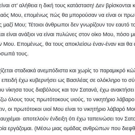
ίναι στ’ αλήθεια η δική τους κατάσταση! Δεν βρίσκονται
αός Μου, επομένως πώς θα μπορούσαν να είναι οι πρωτ
είς μαζί Μου; Τέτοιοι άνθρωποι δεν γνωρίζουν τον εαυτό 
αι είναι ανάξιοι να είναι πυλώνες στον οίκο Μου, πόσο 
ν Μου. Επομένως, θα τους αποκλείσω έναν-έναν και θα
όσωπά τους.
ίζεται σταδιακά ανεμπόδιστα και χωρίς το παραμικρό κώλ
και επειδή έχω κυβερνήσει ως Βασιλέας σε ολόκληρο το σ
ου νίκησα τους διαβόλους και τον Σατανά, έχω ανακτήσε
ζω όλους τους πρωτότοκους υιούς, το νικητήριο λάβαρο
ιν, οι πρωτότοκοι υιοί Μου είναι το νικητήριο λάβαρό Μο
καυχιέμαι· αποτελούν ένδειξη ότι έχω ταπεινώσει τον Σατα
οία εργάζομαι. (Μέσω μιας ομάδας ανθρώπων που διεφ