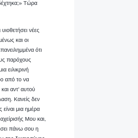
οδέχτηκα;» Τώρα
ι υιοθετήσει νέες
μένως και οι
επανειλημμένα ότι
ους παρόχους
ια ειλικρινή
ρο από το να
και αντ’ αυτού
όλαση. Κανείς δεν
 είναι μια ημέρα
αχείρισής Μου και,
πέσει πάνω σου η