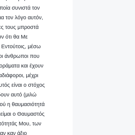
οποία συνιστά τον
ια τον λόγο αυτόν,
ες τους μπροστά
υν ότι θα Με
) Εντούτοις, μέσω
 οι άνθρωποι που
α οράματα και έχουν
αδιάφοροι, μέχρι
τός είναι ο στόχος
δουν αυτό (μιλώ
δού η θαυμασιότητά
ι είμαι ο Θαυμαστός
υτότητάς Μου, των
αν καν άξιο