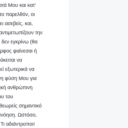
ατά Μου και κατ’
το παρελθόν, οι
ι ασεβείς, και,
αντιμετωπίζουν την
 δεν εγκρίνω (θα
ορφος φαίνεσαι ή
όκειται να
εί εξωτερικά να
νη φύση Μου για
νική ανθρώπινη
ου του
 θεωρείς σημαντικό
ανόηση. Ωστόσο,
Τι αδιάντροποι!