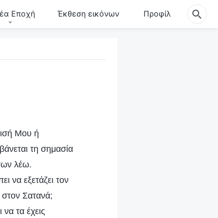
έα Εποχή
Έκθεση εικόνων
Προφίλ
ρισή Μου ή
βάνεται τη σημασία
σων λέω.
ι να εξετάζει τον
α στον Σατανά;
 να τα έχεις