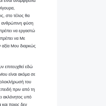
αι είναι αναμφίβολα
σίγουρα,
ς, στο τέλος θα
ν ανθρώπινη φύση
 πρέπει να εργαστώ
ς πρέπει να Με
ην αξία Μου διαρκώς
υν επιτευχθεί εδώ
 Μου είναι ακόμα σε
η ολοκλήρωσή του
επειδή πριν από τη
ει ακλόνητος υπό
α και ποιος δεν