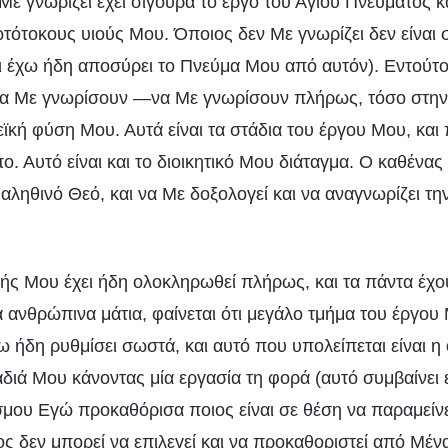
ε γνωρίζει έχει σίγουρα το έργο του Αγίου Πνεύματος κ
τότοκους υιούς Μου. Όποιος δεν Με γνωρίζει δεν είναι 
ι έχω ήδη αποσύρει το Πνεύμα Μου από αυτόν). Εντούτοι
να Με γνωρίσουν —να Με γνωρίσουν πλήρως, τόσο στη
εϊκή φύση Μου. Αυτά είναι τα στάδια του έργου Μου, και
πο. Αυτό είναι και το διοικητικό Μου διάταγμα. Ο καθένα
αληθινό Θεό, και να Με δοξολογεί και να αναγνωρίζει τ
σής Μου έχει ήδη ολοκληρωθεί πλήρως, και τα πάντα έχο
α ανθρώπινα μάτια, φαίνεται ότι μεγάλο τμήμα του έργου
χω ήδη ρυθμίσει σωστά, και αυτό που υπολείπεται είναι 
διά Μου κάνοντας μία εργασία τη φορά (αυτό συμβαίνει 
σμου Εγώ προκαθόρισα ποιος είναι σε θέση να παραμείν
ιος δεν μπορεί να επιλεγεί και να προκαθοριστεί από Μέν