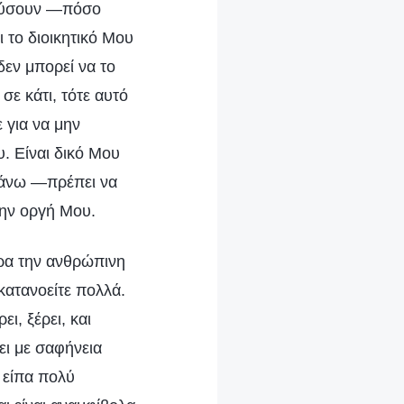
λαύσουν —πόσο
ι το διοικητικό Μου
δεν μπορεί να το
σε κάτι, τότε αυτό
 για να μην
υ. Είναι δικό Μου
 κάνω —πρέπει να
την οργή Μου.
αρα την ανθρώπινη
κατανοείτε πολλά.
ι, ξέρει, και
ει με σαφήνεια
 είπα πολύ