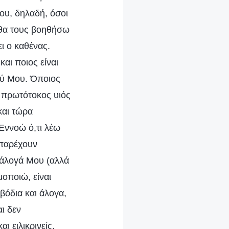
ου, δηλαδή, όσοι
 θα τους βοηθήσω
ι ο καθένας.
αι ποιος είναι
ού Μου. Όποιος
ι πρωτότοκος υιός
και τώρα
 Εννοώ ό,τι λέω
 παρέχουν
α άλογά Μου (αλλά
οποιώ, είναι
βόδια και άλογα,
ι δεν
ι ειλικρινείς,