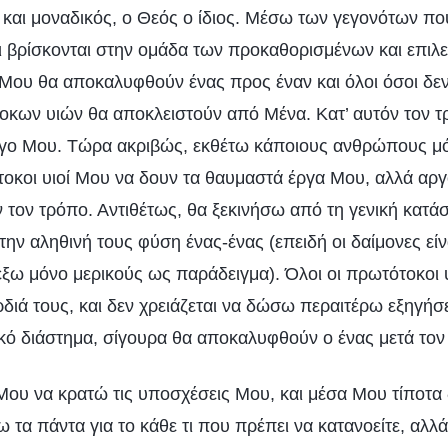
ς και μοναδικός, ο Θεός ο ίδιος. Μέσω των γεγονότων πο
ι βρίσκονται στην ομάδα των προκαθορισμένων και επιλ
ου θα αποκαλυφθούν ένας προς έναν και όλοι όσοι δε
κων υιών θα αποκλειστούν από Μένα. Κατ’ αυτόν τον τ
ο Μου. Τώρα ακριβώς, εκθέτω κάποιους ανθρώπους μόν
οκοι υιοί Μου να δουν τα θαυμαστά έργα Μου, αλλά αργ
 τον τρόπο. Αντιθέτως, θα ξεκινήσω από τη γενική κατάσ
ην αληθινή τους φύση ένας-ένας (επειδή οι δαίμονες είν
ιλέξω μόνο μερικούς ως παράδειγμα). Όλοι οι πρωτότοκοι υ
διά τους, και δεν χρειάζεται να δώσω περαιτέρω εξηγήσει
κό διάστημα, σίγουρα θα αποκαλυφθούν ο ένας μετά τον
Μου να κρατώ τις υποσχέσεις Μου, και μέσα Μου τίποτα 
 τα πάντα για το κάθε τι που πρέπει να κατανοείτε, αλλ