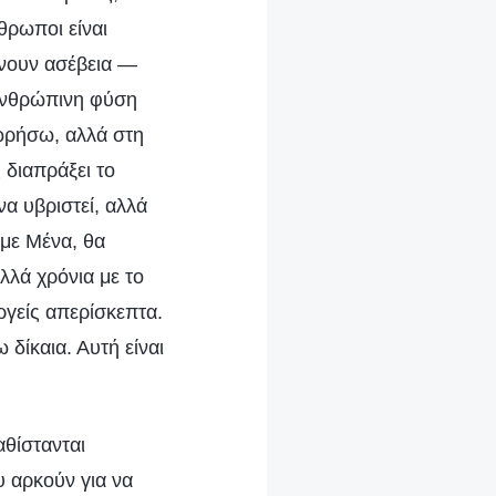
θρωποι είναι
χνουν ασέβεια —
 ανθρώπινη φύση
ωρήσω, αλλά στη
 διαπράξει το
α υβριστεί, αλλά
 με Μένα, θα
λλά χρόνια με το
εργείς απερίσκεπτα.
 δίκαια. Αυτή είναι
θίστανται
 αρκούν για να