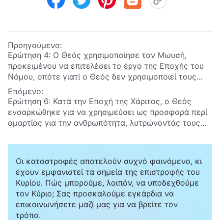
Προηγούμενο:
Ερώτηση 4: Ο Θεός χρησιμοποίησε τον Μωυσή,
προκειμένου να επιτελέσει το έργο της Εποχής του
Νόμου, οπότε γιατί ο Θεός δεν χρησιμοποιεί τους
ανθρώπους, για να επιτελέσουν το έργο της κρίσης
Επόμενο:
Του κατά τις έσχατες ημέρες, αλλά χρειάζεται να
Ερώτηση 6: Κατά την Εποχή της Χάριτος, ο Θεός
ενσαρκωθεί, για να το επιτελέσει ο ίδιος;
ενσαρκώθηκε για να χρησιμεύσει ως προσφορά περί
αμαρτίας για την ανθρωπότητα, λυτρώνοντάς τους
από την αμαρτία. Κατά τις έσχατες ημέρες, ο Θεός
ενσαρκώθηκε εκ νέου, για να εκφράσει την αλήθεια
και να επιτελέσει το έργο της κρίσης Του,
Οι καταστροφές αποτελούν συχνό φαινόμενο, κι
προκειμένου να εξαγνίσει και να σώσει τον άνθρωπο
έχουν εμφανιστεί τα σημεία της επιστροφής του
ολοκληρωτικά. Γιατί, λοιπόν, ο Θεός χρειάζεται να
Κυρίου. Πώς μπορούμε, λοιπόν, να υποδεχθούμε
ενσαρκωθεί δύο φορές, προκειμένου να επιτελέσει
τον Κύριο; Σας προσκαλούμε εγκάρδια να
το έργο της σωτηρίας της ανθρωπότητας; Και ποια
επικοινωνήσετε μαζί μας για να βρείτε τον
είναι η πραγματική σημασία της διπλής ενσάρκωσης
τρόπο.
του Θεού;