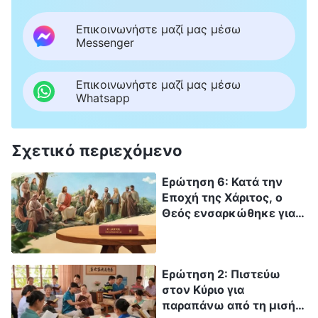
Επικοινωνήστε μαζί μας μέσω
Messenger
Επικοινωνήστε μαζί μας μέσω
Whatsapp
Σχετικό περιεχόμενο
Ερώτηση 6: Κατά την
Εποχή της Χάριτος, ο
Θεός ενσαρκώθηκε για
να χρησιμεύσει ως
προσφορά περί αμαρτίας
για την ανθρωπότητα,
Ερώτηση 2: Πιστεύω
λυτρώνοντάς τους από
στον Κύριο για
την αμαρτία. Κατά τις
παραπάνω από τη μισή
έσχατες ημέρες, ο Θεός