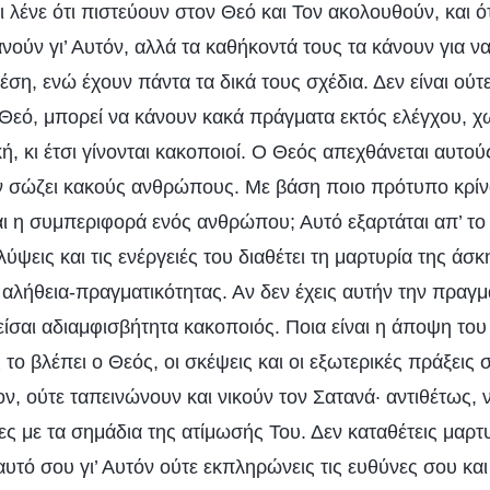
ι λένε ότι πιστεύουν στον Θεό και Τον ακολουθούν, και ό
νούν γι’ Αυτόν, αλλά τα καθήκοντά τους τα κάνουν για 
έση, ενώ έχουν πάντα τα δικά τους σχέδια. Δεν είναι ούτ
Θεό, μπορεί να κάνουν κακά πράγματα εκτός ελέγχου, χ
ή, κι έτσι γίνονται κακοποιοί. Ο Θεός απεχθάνεται αυτο
 σώζει κακούς ανθρώπους. Με βάση ποιο πρότυπο κρίνο
αι η συμπεριφορά ενός ανθρώπου; Αυτό εξαρτάται απ’ το
λύψεις και τις ενέργειές του διαθέτει τη μαρτυρία της άσ
 αλήθεια-πραγματικότητας. Αν δεν έχεις αυτήν την πραγμ
 είσαι αδιαμφισβήτητα κακοποιός. Ποια είναι η άποψη του
ο βλέπει ο Θεός, οι σκέψεις και οι εξωτερικές πράξεις 
ον, ούτε ταπεινώνουν και νικούν τον Σατανά· αντιθέτως, 
τες με τα σημάδια της ατίμωσής Του. Δεν καταθέτεις μαρτυ
υτό σου γι’ Αυτόν ούτε εκπληρώνεις τις ευθύνες σου και