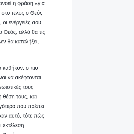
πονοεί η φράση «για
, στο τέλος ο Θεός
, οι ενέργειές σου
ο Θεός, αλλά θα τις
Δεν θα καταλήξει,
ο καθήκον, ο πιο
ναι να σκέφτονται
γωιστικές τους
η θέση τους, και
ιγότερο που πρέπει
καν αυτό, τότε πώς
ι εκτέλεση