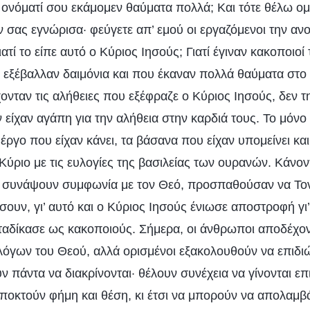
τω ονόματί σου εκάμομεν θαύματα πολλά; Και τότε θέλω ο
ν σας εγνώρισα· φεύγετε απ’ εμού οι εργαζόμενοι την αν
Γιατί το είπε αυτό ο Κύριος Ιησούς; Γιατί έγιναν κακοποιοί
 εξέβαλλαν δαιμόνια και που έκαναν πολλά θαύματα στο
ονταν τις αλήθειες που εξέφραζε ο Κύριος Ιησούς, δεν τ
ν είχαν αγάπη για την αλήθεια στην καρδιά τους. Το μόν
έργο που είχαν κάνει, τα βάσανα που είχαν υπομείνει και
ν Κύριο με τις ευλογίες της βασιλείας των ουρανών. Κάνον
συνάψουν συμφωνία με τον Θεό, προσπαθούσαν να Το
σουν, γι’ αυτό και ο Κύριος Ιησούς ένιωσε αποστροφή γι’
αταδίκασε ως κακοποιούς. Σήμερα, οι άνθρωποι αποδέχοντ
λόγων του Θεού, αλλά ορισμένοι εξακολουθούν να επιδι
ν πάντα να διακρίνονται· θέλουν συνέχεια να γίνονται επ
αποκτούν φήμη και θέση, κι έτσι να μπορούν να απολαμβ