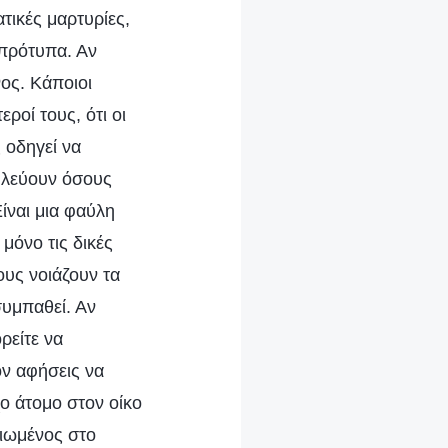
ατικές μαρτυρίες,
 πρότυπα. Αν
νος. Κάποιοι
ροί τους, ότι οι
 οδηγεί να
ζηλεύουν όσους
Είναι μια φαύλη
μόνο τις δικές
ους νοιάζουν τα
συμπαθεί. Αν
ρείτε να
ον αφήσεις να
χο άτομο στον οίκο
σιωμένος στο