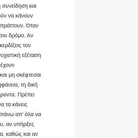
η συνείδηση και
ούν να κάνουν
 πράττουν. Όταν
ίσιο δρόμο. Αν
κερδίζεις τον
υχιστική εξέταση
 έχουν
και μη σκέφτεσαι
φάνεια, τη δική
έροντα. Πρέπει
α τα κάνεις
 πάνω απ’ όλα να
υ, αν υπήρξες
α, καθώς και αν