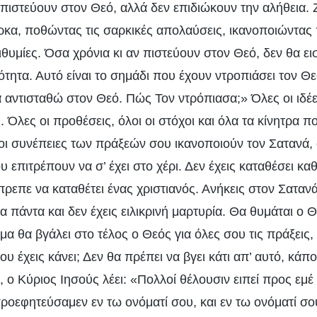
πιστεύουν στον Θεό, αλλά δεν επιδιώκουν την αλήθεια.
κα, ποθώντας τις σαρκικές απολαύσεις, ικανοποιώντας π
ιθυμίες. Όσα χρόνια κι αν πιστεύουν στον Θεό, δεν θα ε
τητα. Αυτό είναι το σημάδι που έχουν ντροπιάσει τον Θ
α αντισταθώ στον Θεό. Πώς Τον ντρόπιασα;» Όλες οι ιδέε
. Όλες οι προθέσεις, όλοι οι στόχοι και όλα τα κίνητρα 
αι οι συνέπειες των πράξεών σου ικανοποιούν τον Σατανά,
υ επιτρέπουν να σ’ έχει στο χέρι. Δεν έχεις καταθέσει κα
ρεπε να καταθέτει ένας χριστιανός. Ανήκεις στον Σατανά
 πάντα και δεν έχεις ειλικρινή μαρτυρία. Θα θυμάται ο 
μα θα βγάλει στο τέλος ο Θεός για όλες σου τις πράξεις
ου έχεις κάνει; Δεν θα πρέπει να βγει κάτι απ’ αυτό, κάπ
 ο Κύριος Ιησούς λέει: «Πολλοί θέλουσιν ειπεί προς εμέ 
προεφητεύσαμεν εν τω ονόματί σου, και εν τω ονόματί σ