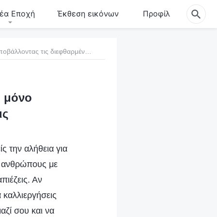
έα Εποχή
Έκθεση εικόνων
Προφίλ
Η ελευθερία και η απελευθέρωση κερδίζονται μόνο αποβάλλοντας τις διεφθαρμένες διαθέσεις
ι μόνο
ις
ίς την αλήθεια για
ίς ανθρώπους με
πιέζεις. Αν
α καλλιεργήσεις
αζί σου και να