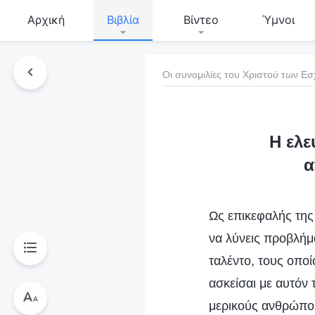
Αρχική
Βιβλία
Βίντεο
Ύμνοι
Οι συνομιλίες του Χριστού των Ε
τό το βιβλίο
Η ελε
α
Ως επικεφαλής της 
να λύνεις προβλήμα
ταλέντο, τους οποί
ασκείσαι με αυτόν 
μερικούς ανθρώπου