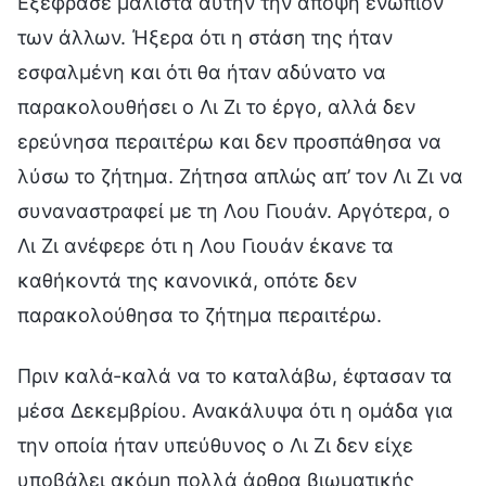
Εξέφρασε μάλιστα αυτήν την άποψη ενώπιον
των άλλων. Ήξερα ότι η στάση της ήταν
εσφαλμένη και ότι θα ήταν αδύνατο να
παρακολουθήσει ο Λι Ζι το έργο, αλλά δεν
ερεύνησα περαιτέρω και δεν προσπάθησα να
λύσω το ζήτημα. Ζήτησα απλώς απ’ τον Λι Ζι να
συναναστραφεί με τη Λου Γιουάν. Αργότερα, ο
Λι Ζι ανέφερε ότι η Λου Γιουάν έκανε τα
καθήκοντά της κανονικά, οπότε δεν
παρακολούθησα το ζήτημα περαιτέρω.
Πριν καλά-καλά να το καταλάβω, έφτασαν τα
μέσα Δεκεμβρίου. Ανακάλυψα ότι η ομάδα για
την οποία ήταν υπεύθυνος ο Λι Ζι δεν είχε
υποβάλει ακόμη πολλά άρθρα βιωματικής