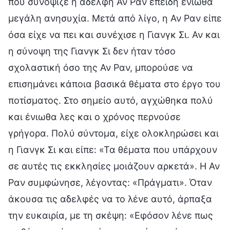
που συνόψιζε η αδελφή Αν Ραν επειδή ένιωθα
μεγάλη ανησυχία. Μετά από λίγο, η Αν Ραν είπε
όσα είχε να πει και συνέχισε η Γιανγκ Σι. Αν και
η σύνοψη της Γιανγκ Σι δεν ήταν τόσο
σχολαστική όσο της Αν Ραν, μπορούσε να
επισημάνει κάποια βασικά θέματα στο έργο του
ποτίσματος. Στο σημείο αυτό, αγχώθηκα πολύ
και ένιωθα λες και ο χρόνος περνούσε
γρήγορα. Πολύ σύντομα, είχε ολοκληρώσει και
η Γιανγκ Σι και είπε: «Τα θέματα που υπάρχουν
σε αυτές τις εκκλησίες μοιάζουν αρκετά». Η Αν
Ραν συμφώνησε, λέγοντας: «Πράγματι». Όταν
άκουσα τις αδελφές να το λένε αυτό, άρπαξα
την ευκαιρία, με τη σκέψη: «Εφόσον λένε πως