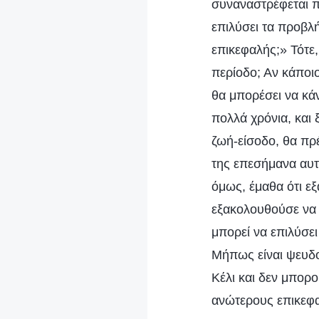
συναναστρέφεται π
επιλύσει τα προβλ
επικεφαλής;» Τότε
περίοδο; Αν κάποιο
θα μπορέσει να κάν
πολλά χρόνια, και 
ζωή-είσοδο, θα πρ
της επεσήμανα αυτ
όμως, έμαθα ότι εξ
εξακολουθούσε να μ
μπορεί να επιλύσε
Μήπως είναι ψευδο
Κέλι και δεν μπορ
ανώτερους επικεφ