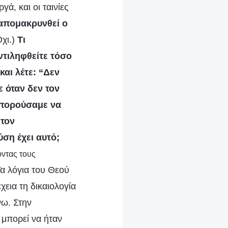
ά, και οι ταινίες
απομακρυνθεί ο
χι.)
Τι
ντιληφθείτε τόσο
αι λέτε: “Δεν
 όταν δεν τον
 μπορούσαμε να
 τον
ύση έχει αυτό;
οντας τους
Τα λόγια του Θεού
εια τη δικαιολογία
νω. Στην
 μπορεί να ήταν