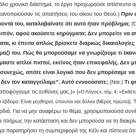
άλο χρονικό διάστημα, το έργο προχωρούσε απίστευτα αργ
κανοποιούσαν τις απαιτήσεις του οίκου του Θεού.)
Πριν 
κοντά του, καταλαβαίνατε ότι αυτό ήταν πρόβλημα;
(Ό
οιπόν, αφού ακούσετε κηρύγματα; Δεν μπορείτε να α
α, κι έπειτα απλώς βρίσκετε διαρκώς δικαιολογίες κ
αζί του. Πώς θα μπορούσαμε να γνωρίζουμε τι έκανε
ίμαστε απλοί πιστοί, εκείνος ήταν επικεφαλής. Δεν
συνεχώς, οπότε είναι λογικό που δεν μπορέσαμε να
 δεν τον καταγγείλαμε”. Αυτό εννοούσατε;
(Ναι.)
Τι φ
αποφύγουμε τις ευθύνες μας.)»
[«Ο Λόγος», τόμ. 4: «Εκθέτ
. 
ο έβδομο: Είναι μοχθηροί, ύπουλοι και δόλιοι (Μέρος πρώτο)]
ρδιά. Για να μην αναφέρω το θέμα, χρησιμοποιούσα συνέχ
να πλήρως την κατάσταση και δεν μπορούσα να τη διακρί
χα παρατηρήσει τη συμπεριφορά της Κέλι και πίστευα ότι