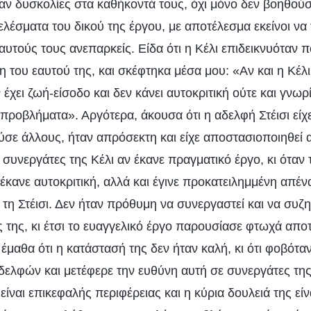
ζαν δυσκολίες στα καθήκοντά τους, όχι μόνο δεν βοηθούσ
ελέσματα του δικού της έργου, με αποτέλεσμα εκείνοι να
υτούς τους ανεπαρκείς. Είδα ότι η Κέλι επιδεικνυόταν πο
η του εαυτού της, και σκέφτηκα μέσα μου: «Αν και η Κέλι 
 έχει ζωή-είσοδο και δεν κάνει αυτοκριτική ούτε και γνωρί
 προβλήματα». Αργότερα, άκουσα ότι η αδελφή Στέισι είχ
ύσε άλλους, ήταν απρόσεκτη και είχε αποστασιοποιηθεί 
συνεργάτες της Κέλι αν έκανε πραγματικό έργο, κι όταν 
 έκανε αυτοκριτική, αλλά και έγινε προκατειλημμένη απέν
 τη Στέισι. Δεν ήταν πρόθυμη να συνεργαστεί και να συζη
ς της, κι έτσι το ευαγγελικό έργο παρουσίασε φτωχά απο
, έμαθα ότι η κατάστασή της δεν ήταν καλή, κι ότι φοβόταν
ελφών και μετέφερε την ευθύνη αυτή σε συνεργάτες της
είναι επικεφαλής περιφέρειας και η κύρια δουλειά της είν