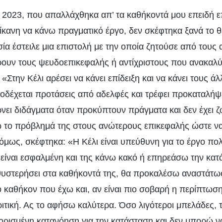
υ 2023, που απαλλάχθηκα απ’ τα καθήκοντά μου επειδή ε
ίκανη να κάνω πραγματικό έργο, δεν σκέφτηκα ξανά το θ
ία έστειλε μια επιστολή με την οποία ζητούσε από τους 
ρουν τους ψευδοεπικεφαλής ή αντίχριστους που ανακαλ
 «Στην Κέλι αρέσει να κάνει επίδειξη και να κάνει τους ά
οδέχεται προτάσεις από αδελφές και τρέφει προκαταλήψε
ρνει διδάγματα όταν προκύπτουν πράγματα και δεν έχει ζ
 το πρόβλημά της στους ανώτερους επικεφαλής ώστε να
 όμως, σκέφτηκα: «Η Κέλι είναι υπεύθυνη για το έργο π
είναι εσφαλμένη και της κάνω κακό ή επηρεάσω την κατ
υστερήσει στα καθήκοντά της, θα προκαλέσω αναστάτωση
 καθήκον που έχω και, αν είναι πιο σοβαρή η περίπτω
ιτική. Ας το αφήσω καλύτερα. Όσο λιγότεροι μπελάδες, 
ορισμένη κατανόηση για την κατάσταση και δεν μπορώ να