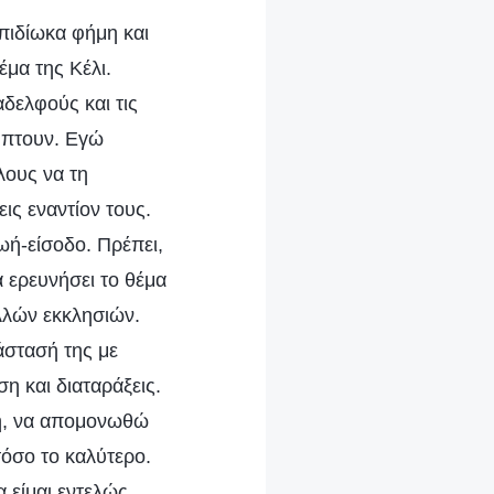
πιδίωκα φήμη και
έμα της Κέλι.
αδελφούς και τις
ύπτουν. Εγώ
λλους να τη
ις εναντίον τους.
ωή-είσοδο. Πρέπει,
 ερευνήσει το θέμα
ολλών εκκλησιών.
άστασή της με
 και διαταράξεις.
ση, να απομονωθώ
τόσο το καλύτερο.
 είμαι εντελώς