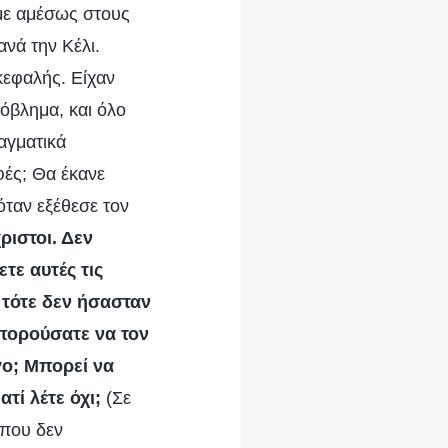
με αμέσως στους
νά την Κέλι.
κεφαλής. Είχαν
όβλημα, και όλο
αγματικά
φές; Θα έκανε
όταν εξέθεσε τον
ριστοι. Δεν
τε αυτές τις
 τότε δεν ήσασταν
μπορούσατε να τον
γο; Μπορεί να
ιατί λέτε όχι;
(Σε
 που δεν