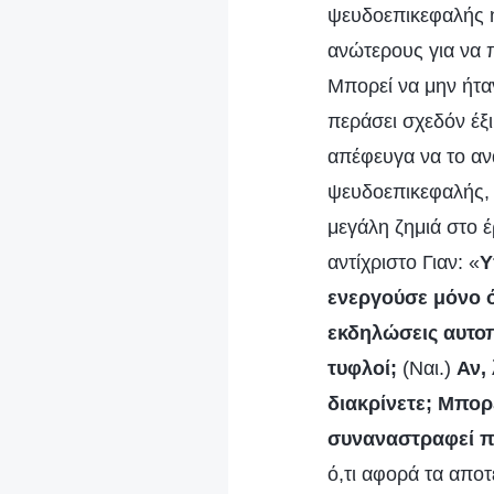
ψευδοεπικεφαλής ή
ανώτερους για να 
Μπορεί να μην ήτα
περάσει σχεδόν έξ
απέφευγα να το αν
ψευδοεπικεφαλής, 
μεγάλη ζημιά στο έ
αντίχριστο Γιαν: «
Υ
ενεργούσε μόνο ό
εκδηλώσεις αυτοπ
τυφλοί;
(Ναι.)
Αν,
διακρίνετε; Μπορ
συναναστραφεί π
ό,τι αφορά τα απο