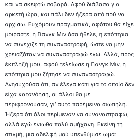
και να σκεφτώ σοβαρά. Αφού διάβασα για
αρκετή ώρα, και πάλι δεν ήξερα από πού να
αρχίσω. Ευχόμουν πραγματικά, αφότου θα είχε
μοιραστεί η Γιανγκ Μιν όσα ήθελε, η επόπτρια
να συνέχιζε τη συναναστροφή, ώστε να μην
χρειαζόταν να συναναστραφώ εγώ. Αλλά, προς
έκπληξή μου, αφού τελείωσε η Γιανγκ Μιν, η
επόπτρια μου ζήτησε να συναναστραφώ.
Ανησυχούσα ότι, αν έλεγα κάτι για το οποίο δεν
είχα κατανόηση, οι άλλοι θα με
περιφρονούσαν, γι’ αυτό παρέμεινα σιωπηλή.
Ήξερα ότι όλοι περίμεναν να συναναστραφώ,
αλλά εγώ ένιωθα πολύ αμήχανη. Εκείνη τη
στιγμή, μια αδελφή μού υπενθύμισε ωμά: