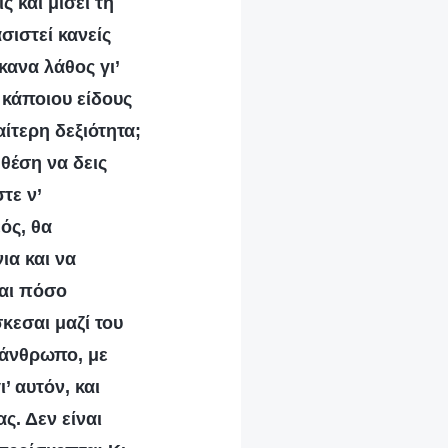
 και μισεί τη
σιστεί κανείς
κανα λάθος γι’
ι κάποιου είδους
ίτερη δεξιότητα;
θέση να δεις
τε ν’
ός, θα
ια και να
Και πόσο
κεσαι μαζί του
 άνθρωπο, με
’ αυτόν, και
ς. Δεν είναι