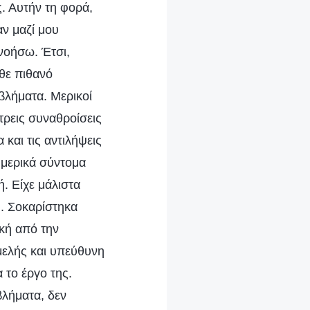
ς. Αυτήν τη φορά,
αν μαζί μου
νοήσω. Έτσι,
άθε πιθανό
βλήματα. Μερικοί
τρεις συναθροίσεις
 και τις αντιλήψεις
 μερικά σύντομα
. Είχε μάλιστα
υ. Σοκαρίστηκα
ική από την
μελής και υπεύθυνη
 το έργο της.
βλήματα, δεν