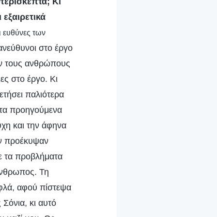
απερίσκεπτα; Κι
 εξαιρετικά
ι ευθύνες των
 ανεύθυνοι στο έργο
ουν τους ανθρώπους
ες στο έργο. Κι
ρετήσει παλιότερα
α τα προηγούμενα
χη και την άφηνα
αν προέκυψαν
ε τα προβλήματα
 άνθρωπος. Τη
φλά, αφού πίστεψα
Σόνια, κι αυτό