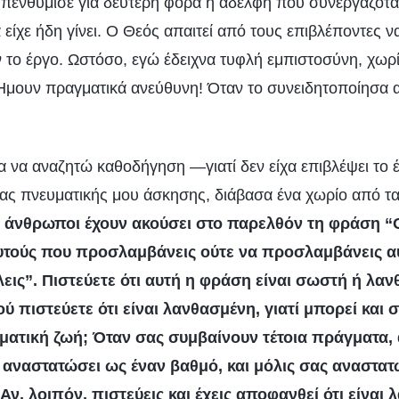
υπενθύμισε για δεύτερη φορά η αδελφή που συνεργαζότα
ά είχε ήδη γίνει. Ο Θεός απαιτεί από τους επιβλέποντες ν
το έργο. Ωστόσο, εγώ έδειχνα τυφλή εμπιστοσύνη, χωρ
Ήμουν πραγματικά ανεύθυνη! Όταν το συνειδητοποίησα α
α να αναζητώ καθοδήγηση —γιατί δεν είχα επιβλέψει το έ
μιας πνευματικής μου άσκησης, διάβασα ένα χωρίο από τα
ι άνθρωποι έχουν ακούσει στο παρελθόν τη φράση “
αυτούς που προσλαμβάνεις ούτε να προσλαμβάνεις αυ
εις”. Πιστεύετε ότι αυτή η φράση είναι σωστή ή λα
ύ πιστεύετε ότι είναι λανθασμένη, γιατί μπορεί και 
ατική ζωή; Όταν σας συμβαίνουν τέτοια πράγματα, 
 αναστατώσει ως έναν βαθμό, και μόλις σας αναστατώ
Αν, λοιπόν, πιστεύεις και έχεις αποφανθεί ότι είναι 