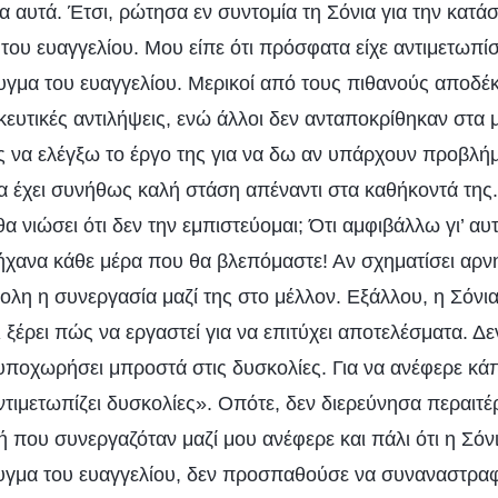
α αυτά. Έτσι, ρώτησα εν συντομία τη Σόνια για την κατά
του ευαγγελίου. Μου είπε ότι πρόσφατα είχε αντιμετωπίσ
υγμα του ευαγγελίου. Μερικοί από τους πιθανούς αποδέκ
ευτικές αντιλήψεις, ενώ άλλοι δεν ανταποκρίθηκαν στα 
να ελέγξω το έργο της για να δω αν υπάρχουν προβλήμ
α έχει συνήθως καλή στάση απέναντι στα καθήκοντά της.
θα νιώσει ότι δεν την εμπιστεύομαι; Ότι αμφιβάλλω γι’ αυτ
χανα κάθε μέρα που θα βλεπόμαστε! Αν σχηματίσει αρνη
κολη η συνεργασία μαζί της στο μέλλον. Εξάλλου, η Σόνι
ι ξέρει πώς να εργαστεί για να επιτύχει αποτελέσματα. Δεν
υποχωρήσει μπροστά στις δυσκολίες. Για να ανέφερε κά
τιμετωπίζει δυσκολίες». Οπότε, δεν διερεύνησα περαιτέ
 που συνεργαζόταν μαζί μου ανέφερε και πάλι ότι η Σόν
γμα του ευαγγελίου, δεν προσπαθούσε να συναναστραφ