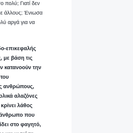
ο πολύ; Γιατί δεν
με άλλους; Ένιωσα
ολύ αργά για να
δο-επικεφαλής
 με βάση τις
εν κατανοούν την
 του
υς ανθρώπους,
ολικά αλαζόνες
 κρίνει λάθος
ν άνθρωπο που
ίδει στο φαγητό,