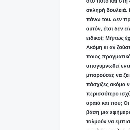
στο ποτό και στη 
σκληρή δουλειά. 
πάνω του. Δεν πρό
αυτόν, έτσι δεν ε
ειδικοί; Μήπως έ
Ακόμη κι αν ζούσ
ποιος πραγματικά
απογυμνωθεί εντε
μπορούσες να ζεις
πάσχιζες ακόμα ν
περισσότερο ισχύ
αραιά και πού; Ο
βάση μια εφήμερη
τολμούν να εμπιστ