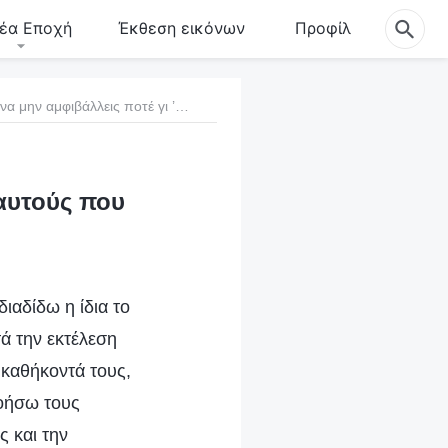
έα Εποχή
Έκθεση εικόνων
Προφίλ
95. Οι συνέπειες του να μην αμφιβάλλεις ποτέ γι ’αυτούς που χρησιμοποιείς
’αυτούς που
ιαδίδω η ίδια το
ά την εκτέλεση
 καθήκοντά τους,
νοήσω τους
 και την