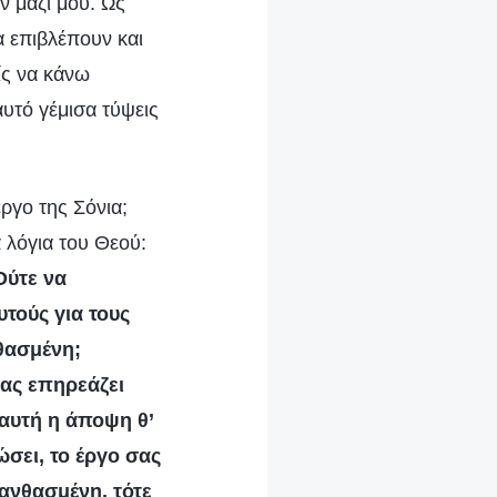
ν μαζί μου. Ως
α επιβλέπουν και
ίς να κάνω
υτό γέμισα τύψεις
ργο της Σόνια;
 λόγια του Θεού:
Ούτε να
τούς για τους
νθασμένη;
σας επηρεάζει
αυτή η άποψη θ’
σει, το έργο σας
λανθασμένη, τότε