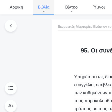
Αρχική
Βιβλία
Βίντεο
Ύμνοι
Βιωματικές Μαρτυρίες Ενώπιον το
τό το βιβλίο
95. Οι συν
Υπηρέτησα ως διακό
ευαγγέλιο, επέβλε
των καθηκόντων του
τους παρακολουθού
τρόπους με τους ο