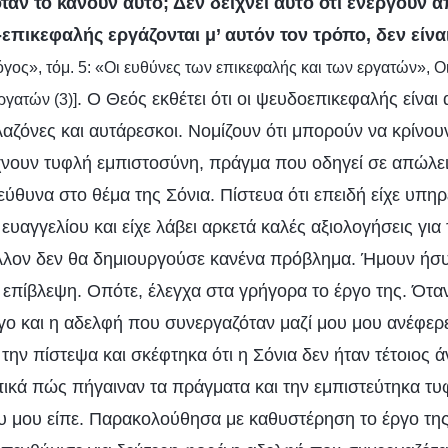
ταν το κάνουν αυτό; Δεν δείχνει αυτό ότι ενεργούν 
επικεφαλής εργάζονται μ’ αυτόν τον τρόπο, δεν είναι
όγος», τόμ. 5: «Οι ευθύνες των επικεφαλής και των εργατών», Ο
. Ο Θεός εκθέτει ότι οι ψευδοεπικεφαλής είναι
ργατών (3)]
 αλαζόνες και αυτάρεσκοι. Νομίζουν ότι μπορούν να κρίν
ίχνουν τυφλή εμπιστοσύνη, πράγμα που οδηγεί σε απώλει
εύθυνα στο θέμα της Σόνια. Πίστευα ότι επειδή είχε υπη
ευαγγελίου και είχε λάβει αρκετά καλές αξιολογήσεις γι
λλον δεν θα δημιουργούσε κανένα πρόβλημα. Ήμουν ήσυ
ς επίβλεψη. Οπότε, έλεγχα στα γρήγορα το έργο της. Ότ
γο και η αδελφή που συνεργαζόταν μαζί μου μου ανέφερ
 την πίστεψα και σκέφτηκα ότι η Σόνια δεν ήταν τέτοιος
κά πώς πήγαιναν τα πράγματα και την εμπιστεύτηκα τυ
ου μου είπε. Παρακολούθησα με καθυστέρηση το έργο της 