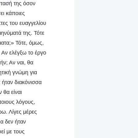
στασή της όσον
ει κάποιες
τες του ευαγγελίου
μηνύματά της. Τότε
ατα;» Τότε, όμως,
 Αν ελέγξω το έργο
ήν; Αν ναι, θα
τική γνώμη για
α ήταν διακόνισσα
 θα είναι
ποιους λόγους,
ρω. Λίγες μέρες
ια δεν ήταν
εί με τους