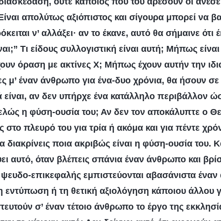
διασκέδαση, ούτε κάποιος που του αρέσουν οι ανέσεις
Είναι απολύτως αξιόπιστος και σίγουρα μπορεί να βα
κειται ν’ αλλάξει· αν το έκανε, αυτό θα σήμαινε ότι έ
ίναι;” Τι είδους συλλογιστική είναι αυτή; Μήπως είνα
χουν όραση με ακτίνες Χ; Μήπως έχουν αυτήν την ιδια
ες μ’ έναν άνθρωπο για ένα-δυο χρόνια, θα ήσουν σε 
 είναι, αν δεν υπήρχε ένα κατάλληλο περιβάλλον ώσ
λώς η φύση-ουσία του; Αν δεν τον αποκάλυπτε ο Θε
 στο πλευρό του για τρία ή ακόμα και για πέντε χρόν
α διακρίνεις ποια ακριβώς είναι η φύση-ουσία του. 
ει αυτό, όταν βλέπεις σπάνια έναν άνθρωπο και βρίσ
ι ψευδο-επικεφαλής εμπιστεύονται αβασάνιστα έναν
 εντύπωση ή τη θετική αξιολόγηση κάποιου άλλου γι
ευτούν σ’ έναν τέτοιο άνθρωπο το έργο της εκκλησία